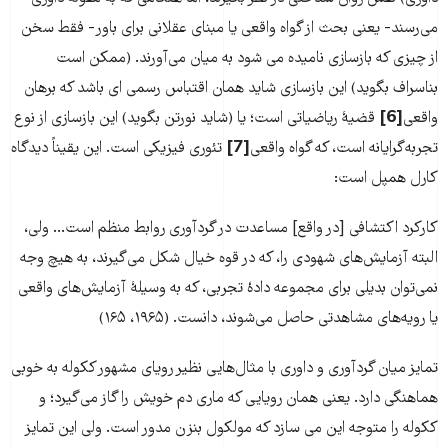
می‌‌‌رسند- یعنی بحث از گواه واقعی یا مبنای عقلانی برای باور- فقط سخن
از چیزی که بازسازی نامیده می شود به میان می‌‌‌آورند. (ممکن است
بناسراف بگوید) این بازسازی شاید همان اقتباس رسمی ای باشد که برهان
واقعی
[6]
قضیۀ ریاضیاتی است؛ یا (شاید نورتن بگوید) این بازسازی از نوع
تجربه‌‌‌گرایانه است، که گواه واقعی
[7]
تئوری فیزیکی است. این یقیناً دیدگاه
کارل همپل است:
کارکرد اکتشافی [در واقع] مساعدت در گردآوری روابط منظم است... ولی،
البته آزمایش‌‌‌های شهودی را، که در قوه خیال شکل می‌‌‌گیرند، به هیچ وجه
نمی‌‌‌توان بدیلی برای مجموعه دادۀ تجربی، که به وسیلۀ آزمایش‌‌‌های واقعی
یا رویه‌‌‌های مشاهدتی حاصل می‌‌‌شوند، دانست. (۱۹۶۵، ۱۶۵)
تمایز میان گردآوری و داوری با مثال‌‌‌هایی نظیر رویای مشهور ککوله به خوبی
هماهنگی دارد. یعنی همان رویایی که ماری دم خویش را گاز می‌گیرد؛ و
ککوله را متوجه این می سازد که مولکول بنزن مدور است. ولی این تمایز