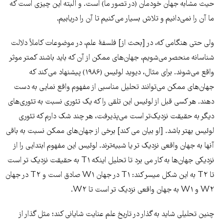
حیث مشابه جهان خودمان (در تصور ما) است. و البته این چیزی است که
ما آن را نمی‌‌‌دانیم و تلاش بسیار می‌کنیم تا آن را دریابیم.
ولی حتی هنگامی که، در [بحث از] فلسفۀ علم، در موضوعات کاملاً دلالت
شناسانه منحصر می‌‌‌شویم، جهان‌‌‌های ممکن از آن که باید باشند کمتر موثر
واقع می‌‌‌شوند. برای مثال، دیوید لوئیس (۱۹۸۶) پیشنهاد می‌‌‌کند که
جهان‌‌‌های ممکن می‌‌‌توانند تحلیل مناسبی از مفهوم واقع نمایی به دست
دهند. هر کسی قبل از لوئیس این تلقی را که یک تئوری نسبت به تئوری‌های
دیگر به حقیقت نزدیک‌‌‌تر است می‌‌‌پذیرفت، هر چند شک دارم که تئوری
لوئیس بهتر باشد. [او بیان می کند] برخی از جهان‌‌‌های ممکن نسبت به باقی
آنها به جهان واقعی نزدیک تر یا شبیه‌‌‌تر‌‌‌ند. لوئیس این مفهوم ابتدایی را از
نزدیکی جهان‌‌‌ها به کار می برد تا تحلیل اینکه T۱ به حقیقت نزدیک تر است
تا T۲ به این شکل میسر کند: T۱ در جهان W۱ صادق است و T۲ در جهان
W۲ و W۱ به جهان واقعی نزدیک تر است تا W۲.
چنین تحلیلی شاید به گذار در تاریخ علم عنایت شایانی کند؛ مثل گذار از