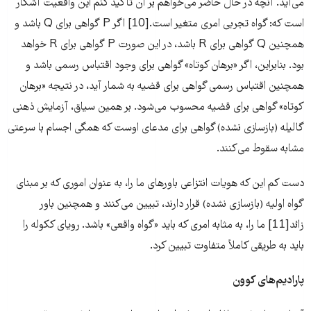
می‌‌‌آید. آنچه در حال حاضر می‌‌‌خواهم بر آن تاکید کنم این واقعیت آشکار
است که: گواه تجربی امری متغیر است.[10] اگر P گواهی برای Q باشد و
همچنین Q گواهی برای R باشد، در این صورت P گواهی برای R خواهد
بود. بنابراین، اگر «برهان کوتاه» گواهی برای وجود اقتباس رسمی باشد و
همچنین اقتباس رسمی گواهی برای قضیه به شمار آید، در نتیجه «برهان
کوتاه» گواهی برای قضیه محسوب می‌‌‌شود. بر همین سیاق، آزمایش ذهنی
گالیله (بازسازی نشده) گواهی برای مدعای اوست که همگی اجسام با سرعتی
مشابه سقوط می‌‌‌کنند.
دست کم این که هویات انتزاعی باور‌‌‌های ما را، به عنوان اموری که بر مبنای
گواه اولیه (بازسازی نشده) قرار دارند، تبیین می‌‌‌کنند و همچنین باور
زائد[11] ما را، به مثابه امری که باید «گواه واقعی» باشد. رویای ککوله را
باید به طریقی کاملاً متفاوت تبیین کرد.
پارادیم‌‌‌های کوون