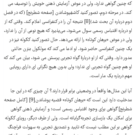
که چنین گواهی ندارد، ولی در عوض آزمایش ذهنی خویش را توصیف می
کند. در مرحله دوم، تصور کنید کاشفِپوشاندن [صفحه شطرنج] (که در فصل
دوم درباره آن بحث شد)[8] نتیجه آن را در کنفرانسی اعلام کند. وقتی که از
او درباره اقتباس رسمی سوال می‌‌‌شود، می‌‌‌پذیرد که هیچ نوعی از آن را ندارد،
ولی در عوض «برهان کوتاه» را ارائه می‌‌‌دهد. حال تصور کنید ککوله نیز در
یک چنین کنفرانسی حاضر شود. او ادعا می کند که مولکول بنزن حالتی
مدور دارد. وقتی که از او دربارۀ گواه تجربی پرسش می شود، بیان می کند که
او هم چنین گواه تجربی ای ندارد؛ ولی بدون هیچ نگرانی ای دارای رویایی
مهم درباره یک مار است.
آیا این مثال‌‌‌ها واقعاً در وضعیتی برابر قرار دارند؟ آن چیزی که در این جا
مدخلیت دارد این است که «برهان کوتاه» قضیه پوشاندن[9] [کامل صفحه
شطرنج] گواهی برای وجود اقتباس رسمی است؛ و آزمایش ذهنی گواهی
برای امکان یک بازسازی تجربه‌‌‌گرایانه است. ولی از طرف دیگر، رویای ککوله
گواهی بر این مطلب نیست که تایید و تصدیق تجربی به سهولت فراچنگ