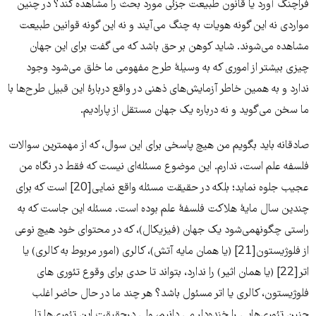
فراچنگ آورد یا قانون طبیعت جزئی مورد بحث را مشاهده کند؟ در چنین
مواردی نه این گونه هویات به چنگ می‌‌‌آیند و نه این گونه قوانین طبیعت
مشاهده می‌‌‌شوند. شاید کوهن بر حق باشد که می گفت برای این جهان
چیزی بیشتر از اموری که به وسیلۀ طرح مفهومی ما خلق می‌‌‌شود وجود
ندارد و به همین خاطر آزمایش‌‌‌های ذهنی در واقع دربارۀ این قبیل طرح‌ها با
ما سخن می‌‌‌گوید و نه درباره یک جهان مستقل از پارادیم.
صادقانه باید بگویم من هیچ پاسخی برای این سوال، که از مهمترین سوالات
فلسفه علم است، ندارم. این موضوع مسئله‌‌‌ای نیست که فقط در نگاه من
عجیب جلوه نماید؛ بلکه در حقیقت مسئله واقع نمایی[20] است که برای
چندین سال مایۀ هلاکت فلسفۀ علم بوده است. مسئله این جاست که به
راستی چگونهمی‌‌‌شود یک جهان (فیزیکال)، که در محتوای خود هیچ نوعی
از فلوژیستون[21] (یا همان مایه آتش)، کالری (امور مربوط به کالری) یا
اتر[22] (یا همان اثیر) را ندارد، بتواند تا حدی برای وقوع تئوری های
فلوژیستون، کالری یا اتر مسئول باشد؟ هر چند ما در حال حاضر اغلب
چنین تئوری‌‌‌هایی را خنده‌‌‌دار می دانیم، ولی درحقیقت این تئوری‌‌‌ها تا