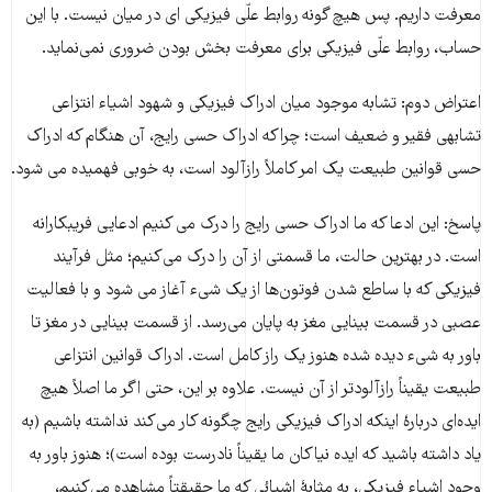
معرفت داریم. پس هیچ گونه روابط علّی فیزیکی ای در میان نیست. با این
حساب، روابط علّی فیزیکی برای معرفت بخش بودن ضروری نمی‌‌‌نماید.
اعتراض دوم: تشابه موجود میان ادراک فیزیکی و شهود اشیاء انتزاعی
تشابهی فقیر و ضعیف است؛ چراکه ادراک حسی رایج، آن هنگام که ادراک
حسی قوانین طبیعت یک امر کاملاً رازآلود است، به خوبی فهمیده می شود.
پاسخ: این ادعا که ما ادراک حسی رایج را درک می کنیم ادعایی فریبکارانه
است. در بهترین حالت، ما قسمتی از آن را درک می‌‌‌کنیم؛ مثل فرآیند
فیزیکی که با ساطع شدن فوتون‌‌‌ها از یک شیء آغاز می شود و با فعالیت
عصبی در قسمت بینایی مغز به پایان می‌‌‌رسد. از قسمت بینایی در مغز تا
باور به شیء دیده شده هنوز یک راز کامل است. ادراک قوانین انتزاعی
طبیعت یقیناً رازآلودتر از آن نیست. علاوه بر این، حتی اگر ما اصلاً هیچ
ایده‌‌‌ای دربارۀ اینکه ادراک فیزیکی رایج چگونه کار می‌‌‌کند نداشته باشیم (به
یاد داشته باشید که ایده نیاکان ما یقیناً نادرست بوده است)؛ هنوز باور به
وجود اشیاء فیزیکی، به مثابۀ اشیائی که ما حقیقتاً مشاهده می‌‌‌کنیم،