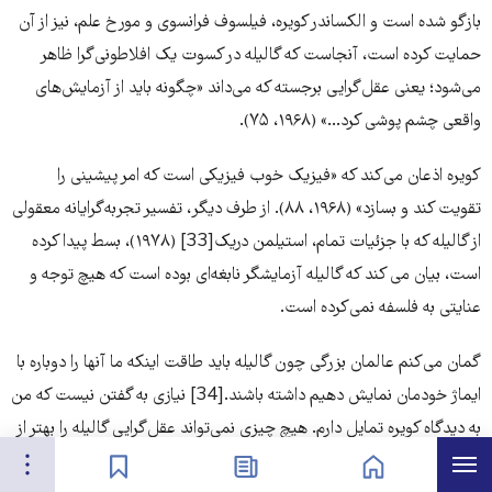
بازگو شده است و الکساندر کویره، فیلسوف فرانسوی و مورخ علم، نیز از آن
حمایت کرده است، آنجاست که گالیله در کسوت یک افلاطونی‌‌‌گرا ظاهر
می‌‌‌شود؛ یعنی عقل‌‌‌گرایی برجسته که می‌‌‌داند «چگونه باید از آزمایش‌‌‌های
واقعی چشم پوشی کرد...» (۱۹۶۸، ۷۵).
کویره اذعان می‌‌‌کند که «فیزیک خوب فیزیکی است که امر پیشینی را
تقویت کند و بسازد» (۱۹۶۸، ۸۸). از طرف دیگر، تفسیر تجربه‌‌‌گرایانه معقولی
از گالیله که با جزئیات تمام، استیلمن دریک[33] (۱۹۷۸)، بسط پیدا کرده
است، بیان می کند که گالیله آزمایشگر نابغه‌‌‌ای بوده است که هیچ توجه و
عنایتی به فلسفه نمی‌‌‌کرده است.
گمان می‌‌‌کنم عالمان بزرگی چون گالیله باید طاقت اینکه ما آنها را دوباره با
ایماژ خودمان نمایش دهیم داشته باشند.[34] نیازی به گفتن نیست که من
به دیدگاه کویره تمایل دارم. هیچ چیزی نمی‌‌‌تواند عقل‌‌‌گرایی گالیله را بهتر از
هرست
تنظیمات
صفحه نخست
اخبار
نشان‌گذاشته‌ها
فقره‌‌‌هایی که خود او در دهان سخنگویش، سالویاتی[35]، در دیالوگ، در