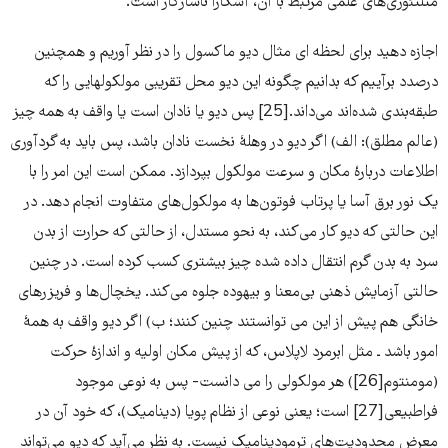
مثلتئوری‌‌‌های علمی مرتبط با آن، آشکارا ناسازگار است.
اجازه دهید برای لحظه ای مثال دیو ماکسول را در نظر آوریم و همچنین
درصدد برآییم که بدانیم چگونه این دیو محل تقریبی مولکولهایی را که
طبقه‌‌‌بندی شده‌اند می‌‌‌داند.[25] پس دیو یا نادان است یا واقف به همه چیز
(عالم مطلق): الف) اگر دیو در وهلۀ نخست نادان باشد، پس باید به گردآوری
اطلاعات دربارۀ مکان و سرعت مولکول بپردازد. ممکن است این امر را با
یک نور برق آسا یا پرتاب فوتون‌ها به مولکول‌‌‌های متفاوت انجام دهد. در
این حالتی که دیو کار می‌‌‌کند، به نحو مستدل، از حالتی که حرارت از بدن
سرد به بدن گرم انتقال داده شده چیز بیشتری کسب کرده است. در چنین
حالتی آزمایش ذهنی بی‌‌‌معنا و بیهوده جلوه می‌‌‌کند. یخچال‌‌‌ها و فریزر‌‌‌های
خانگی هم پیش از این می توانستند چنین کنند؛ ب) اگر دیو واقف به همۀ
امور باشد ـ مثل ابرمرد لاپلاس، که از پیش مکان اولیه و اندازۀ حرکت
(مومنتوم[26]) هر مولکولی را می دانست- پس به نوعی موجود
فراطبیعی[27] است؛ یعنی نوعی از نظام پویا (دینامیک)، که خود آن در
معرض محدودیت‌‌‌های ترمودینامیک نیست. به نظر می‌‌‌آید که دیو می‌تواند