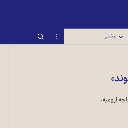
جستجو
تنظیمات
بیشتر
وند»
چه ارومیه،