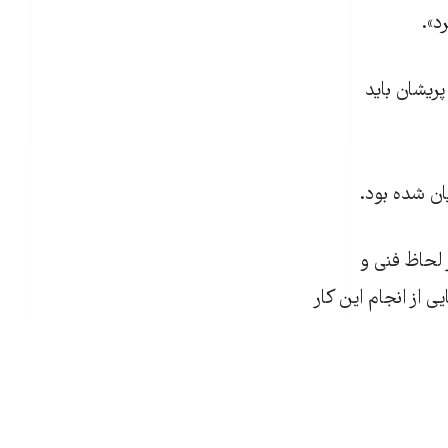
د».
یشان باید
ان شده بود.
اه ۱۳۹۲اعلام کرد: «اگر از لحاظ فنی و
 از انجام اين کار