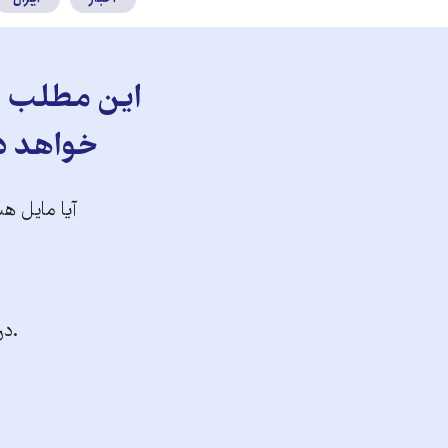
این مطلب را
خواهد دا
آیا مایل هس
.در