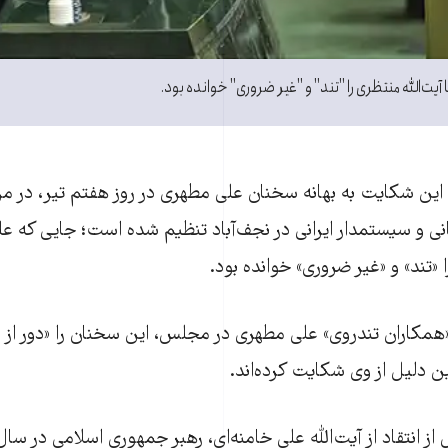
يت‌الله منتظری را "تند" و "غير ضروری" خوانده بود.
اين شکايت به بهانه سخنان علی مطهری در روز هفتم تير، در م
ی و سیستمدار ایرانی در نجف‌آباد تنظيم شده است؛ جايی که ع
ا «تند» و «غير ضروری» خوانده بود.
 «همکاران تندروی» علی مطهری در مجلس، اين سخنان را «دور از ش
ن دلیل از وی شکايت کرده‌اند.