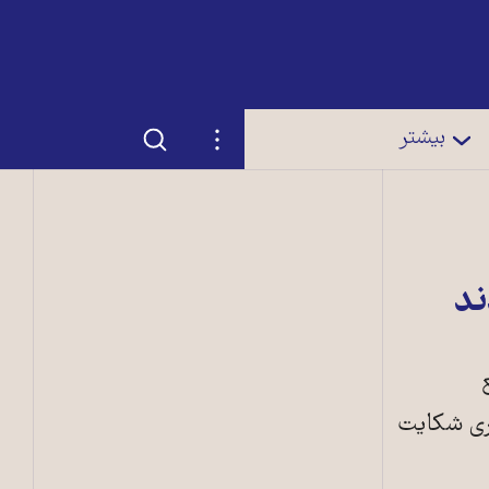
جستجو
تنظیمات
بیشتر
ند
ظری شکايت