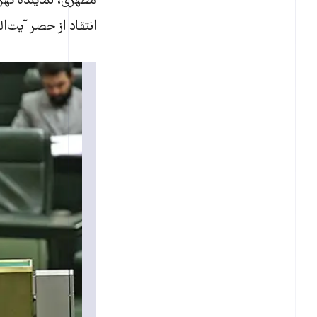
مطهری، نماينده ته
انتقاد از حصر آيت‌