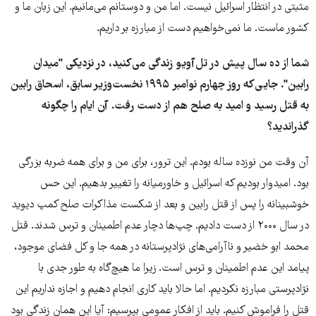
مثبتی در انتظار اسرائیل نیست. اما من و دوستانم می‌مانیم. این زبان ما و
کشور ماست. ما نمی‌خواهیم دست از مبارزه بر داریم.
شما از ده سال پیش در تل‌آویو زندگی می‌کنید، در نزدیکی "میدان
رابین". جایی‌که روز چهارم نوامبر ۱۹۹۵ نخست‌وزیر سابق، اسحاق رابین
به قتل رسید و امید به صلح هم از دست رفت. آن ایام را چگونه
گذراندید؟
آن وقت من نوزده ساله بودم. این ترور، برای من و برای همه ضربه بزرگی
بود. امیدوار بودیم که اسرائیل و خاورمیانه را تغییر بدهیم. این حس
خوشبینانه را پس از قتل رابین و بعد از شکست مذاکرات صلح کمپ دیوید
در سال ۲۰۰۰ از دست دادیم. چپ‌ها دچار عدم اطمینان و ترس شدند. قتل
محمد ابو خضیر و ناآرامی‌های نژادپرستانه در همه جا و کل فضای موجود،
پیامد این عدم اطمینان و ترس است. زیرا ما هیچ‌گاه به طور جدی با
نژادپرستی مبارزه نکردیم. اما حالا باید کاری انجام دهیم و اجازه نداریم این
قتل را فراموش کنیم. باید از افکار عمومی بپرسیم: آیا این همان زندگی بود