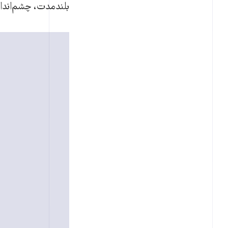
بلندمدت، چشم‌انداز