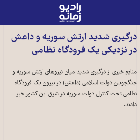
رادیو
زمانه
-
به
درگیری شدید ارتش سوريه و داعش
صفحه
در نزديکی يک فرودگاه نظامی
اصلی
منابع خبری از درگيری شديد ميان نيروهای ارتش سوريه و
جنگجويان دولت اسلامی (داعش) در بيرون يک فرودگاه
نظامی تحت کنترل دولت سوريه در شرق اين کشور خبر
دادند.