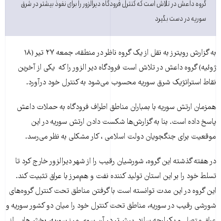
گروه داعش در تلاش است که کنترل فرودگاه دیرالزور را برای نفوذ بيشتر در شرق
سوريه در دست بگيرد
به گزارش رويترز به نقل از يک گروه ناظر در منطقه، جمعه ۲۷ تير (۱۸
ژوئيه) گروه داعش در تلاش است فرودگاه دير الزور را که يکی از آخرين
نقاط استراتژيک شرق سوريه محسوب می‌شود به کنترل خود درآورد.
همزمان ارتش سوريه با بمباران مناطق اطراف فرودگاه به حملات داعش
پاسخ داده است. بنا به گزارش‌ها شکست دادن ارتش سوريه در اين
موقعيت برای جنگجويان دولت اسلامی ، کار مشکلی به نظر می‌رسد.
در هفته گذشته این گروه، شورشيان رقيب را از شهر ديرالزور خارج کرد تا
تسلط خود را بر اين استان توليد کننده نفت و هم‌مرز با عراق تثبيت کند.
این گروه در این مدت توانسته است با گرفتن مناطق تحت کنترل گروه‌های
شورشی رقيب در سوريه، مناطق تحت کنترل خود را ميان دو کشور سوريه و