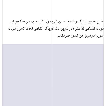
منابع خبری از درگيری شديد ميان نيروهای ارتش سوريه و جنگجويان
دولت اسلامی (داعش) در بيرون يک فرودگاه نظامی تحت کنترل دولت
سوريه در شرق اين کشور خبر دادند.