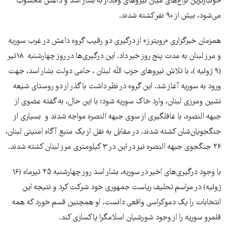
خونبار‌ترين نزاع‌های ميان نيروهای وفادار به بشار اسد و داعش محسوب
می‌شود، بیش از ۹۰ نفر کشته شدند.
همزمان خبرگزاری «رويترز» از درگیری دو رقیب گروه داعش در غرب سوريه
و مرز لبنان به مدت پنج روز خبر داد. این درگیری‌ها در روز چهارشنبه ۱۸تیر
(۹ ژوئیه )، با تلاش نيروهای حزب الله لبنان ، حامی دولت بشار اسد، جهت
ورود به سوریه آغاز شد. این گروه در نظر داشت با گذر از دو روستای شيعه
نشین ومرزی لبنان، وارد خاک سوريه شود؛ با اين حال، به گفته عضوی از
جبهه النصره، با غافلگيری از سوی جبهه النصره مواجه شدند و بسياری از
جنگجويان‌شان کشته شدند. در مقابل به نقل از يک منبع آگاه امنيتی لبنان،
۲۶ جنگجوی جبهه النصره نیز در این در ۳ کيلومتری مرز لبنان کشته شدند.
با وجود درگيری‌های اخیر در سوريه، بشار اسد روز چهارشنبه ۲۵ تيرماه (۱۶
ژوئيه) در مراسم تحليف رياست جمهوری خود شرکت کرد و نتيجه اين
انتخابات را يک دموکراسی واقعی دانست. او همچنين قسم خورد که همه
قلمرو سوريه را از وجود شورشيان اسلامگرا پاکسازی کند.