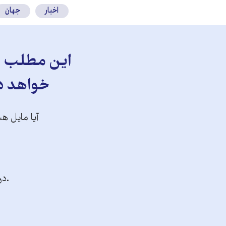
اخبار
جهان
این مطلب را
خواهد دا
آیا مایل هس
.در