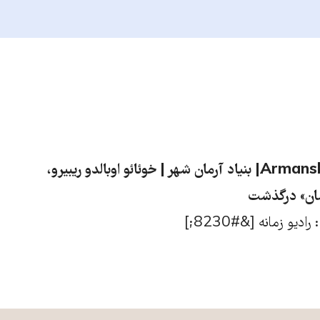
آرمان شهر | Armanshahr| بنیاد آرمان شهر | خوئائو اوبالدو ریبیرو،
سان» درگذشت