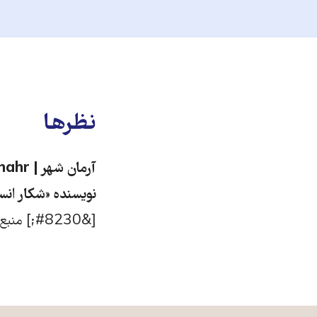
نظرها
نویسنده «شکار ان
[&#8230;] منبع: رادیو زمانه [&#8230;]