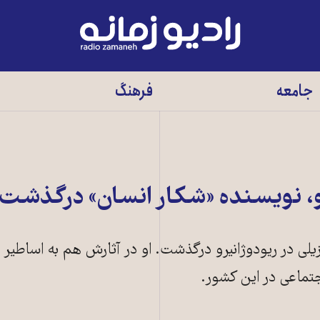
رادیو
زمانه
-
جامعه
فرهنگ
به
صفحه
اصلی
رو، نویسنده «شکار انسان» درگذشت
رزیلی در ریودوژانیرو درگذشت. او در آثارش هم به اساطیر 
جتماعی در این کشور.
یبیرو، نویسنده برزیلی