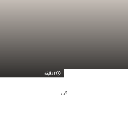
۲ دقیقه
آگهی