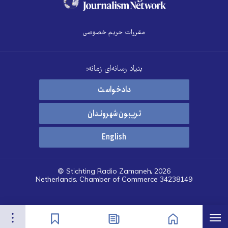
مقررات حریم خصوصی
بنیاد رسانه‌ای زمانه:
دادخواست
تریبون شهروندان
English
© Stichting Radio Zamaneh, 2026
Netherlands, Chamber of Commerce 34238149
هرست
تنظیمات
صفحه نخست
اخبار
نشان‌گذاشته‌ها