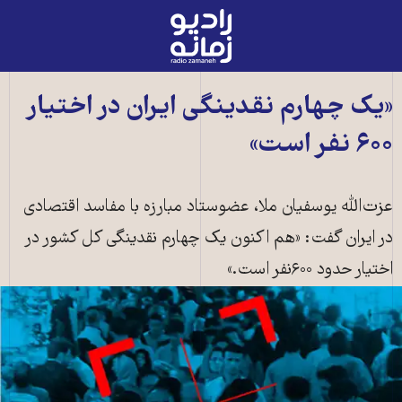
رادیو
زمانه
-
به
«يک چهارم نقدينگی ایران در اختيار
صفحه
۶۰۰ نفر است»
اصلی
عزت‌الله يوسفيان ملا، عضوستاد مبارزه با مفاسد اقتصادی
در ايران گفت: «هم اکنون يک چهارم نقدينگی کل کشور در
اختيار حدود ۶۰۰نفر است.»