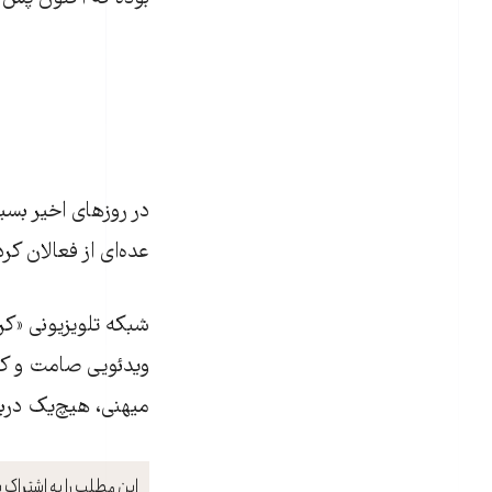
در روزهای اخير بسيا
عده‌ای از فعالان کر
شبکه تلويزيونی «ک
ويدئويی صامت و کوت
ميهنی، هيچ‌يک درباره
این مطلب را به اشتراک ب