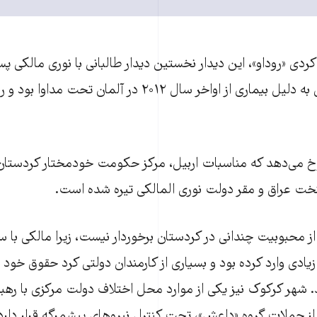
ردی «روداو»، اين ديدار نخستين ديدار طالبانی با نوری مالکی پ
 رخ می‌دهد که مناسبات اربيل، مرکز حکومت خودمختار کردستان
ايتخت عراق و مقر دولت نوری المالکی تيره شده است.
 محبوبيت چندانی در کردستان برخوردار نيست، زيرا مالکی با س
يادی وارد کرده بود و بسياری از کارمندان دولتی کرد حقوق خود را
. شهر کرکوک نیز يکی از موارد محل اختلاف دولت مرکزی با رهب
ز حملات گروه «داعش»، تحت کنترل نيروهای پيشمرگه قرار دارد