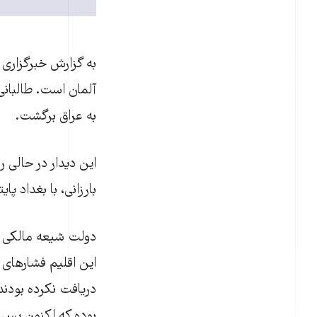
به گزارش خبرگزاری ک
به عراق برگشت.
اين ديدار در حالی
بارزانی، با بغداد پ
دولت شيعه مالکی از
اين اقليم فشارهای ز
دريافت نکرده بودند
بوده که اکنون پس ا