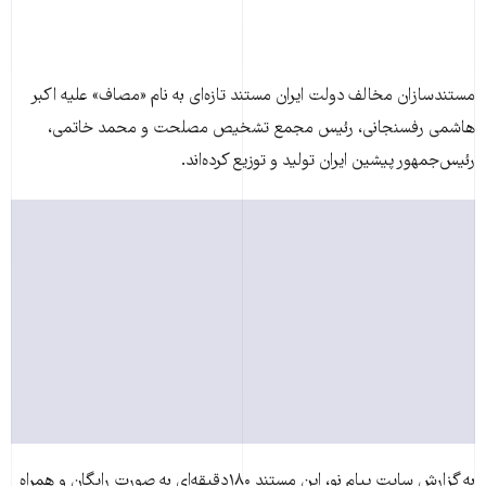
مستندسازان مخالف دولت ايران مستند تازه‌ای به نام «مصاف» عليه اکبر
هاشمی رفسنجانی، رئيس مجمع تشخيص مصلحت و محمد خاتمی،
رئيس‌جمهور پيشين ايران تولید و توزيع کرده‌اند.
به گزارش سايت پيام نو، اين مستند ۱۸۰دقيقه‌ای به صورت رايگان و همراه