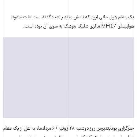
يک مقام هواپيمايی اروپا که نامش منتشر نشده گفته است علت سقوط
هواپیمای MH17 مالزی شلیک موشک به سوی آن بوده است.
خبرگزاری يونايتدپرس روز دوشنبه ۲۸ ژوئيه / ۶ مردادماه به نقل از يک مقام