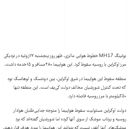
بوئینگ MH17 خطوط هوایی مالزی، ظهر روز پنجشنبه ۱۷ژوئیه در نزدیکی
مرز اوکراین با روسیه سقوط کرد. این هواپیما ۲۸۰مسافر و ۱۵خدمه داشت.
منطقه سقوط این هواپیما در شرق اوکراین، بین دونتسک و لوهانسک بود
که تحت کنترل شورشیان مخالف دولت کی‌یف است. این منطقه تنها
۵۰کیلومتر با مرز روسیه فاصله دارد.
دولت اوکراین مسئولیت سقوط هواپیما را متوجه جدایی‌طلبان هوادار
روسیه و پرتاب موشک از سوی آنها کرده اما شورشیان گفته‌اند که برد
موشک‌های آنها آنقدر نیست که بتوانند این هواپیما را مورد هدف قرار دهند.