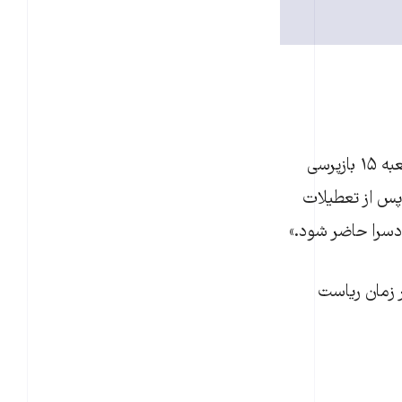
به گزارش نسيم آنلاين، مصطفی ترک همدانی، وکيل اين کارگران گفت: «دادسرای شعبه ۱۵ بازپرسی
 پس از تعطيلات
دسرا حاضر شود.»
 زمان رياست