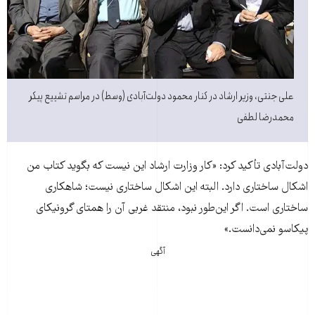
علی جنتی، وزیر ارشاد در کنار محمود دولت‌آبادی (وسط) در مراسم تشییع پیکر
محمدرضا لطفی
دولت‌آبادی تأکید کرد: «کار وزارت ارشاد اين نيست که بگويد کتاب من
اشکال ساختاری دارد. البته اين اشکال ساختاری نيست؛ شاهکاری
ساختاری است. اگر اين‌طور نبود، منتقد غربی آن را همتای گرونيکای
پيکاسو نمی‌دانست.»
آگهی