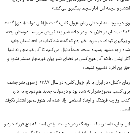
انتشار و عرضه اين آثار سريعا پيگيری می‌کند.»
وی در مورد انتشار جعلی رمان «زوال کلنل» گفت «[آقای دولت‌آبادی] گفتند
که کتاب‌شان در فلان جا و در جاده شيراز به فروش می‌رسد، دوستان رفتند
و پيگيری کردند. در مورد اخير هم که گفته شد کتاب در افغانستان چاپ
شده و به مشهد رسيده است، حتماً دنبال می‌کنيم تا آثار غيرمجاز نه تنها
آثار ايشان، بلکه آثار هيچ کسی در فضای نشر ايران غيرمجاز منتشر نشود و
حق اين افراد تضييع نشود.»
رمان «کلنل» در ایران با نام «زوال کلنل» در سال ۱۳۸۷ از سوی نشر چشمه
برای کسب مجوز نشر ارائه شده بود و در دولت جدید هم دوباره به اداره
کتاب وزارت فرهنگ و ارشاد اسلامی ارائه شده اما هنوز مجوز انتشار نگرفته
است.
این رمان، داستان یک سرهنگ وطن‌دوست ارتش است که پنج فرزند دارد و