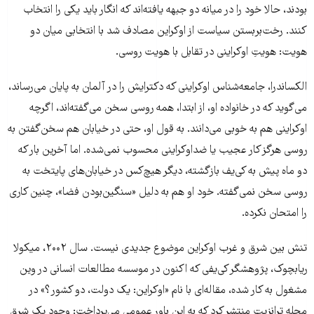
بودند، حالا خود را در میانه‌ دو جبهه یافته‌اند که انگار باید یکی را انتخاب
کنند. رخت‌بر‌بستن سیاست از اوکراین مصادف شد با انتخابی میان دو
هویت: هویتِ اوکراینی در تقابل با هویت روسی.
الکساندرا، جامعه‌شناس اوکراینی که دکترایش را در آلمان به پایان می‌رساند،
می‌گوید که در خانواده او، از ابتدا، همه روسی سخن می‌گفته‌اند، اگرچه
اوکراینی هم به خوبی می‌دانند. به قول او، حتی در خیابان هم سخن‌گفتن به
روسی هرگز کار عجیب یا ضداوکراینی محسوب نمی‌شده. اما آخرین بار که
دو ماه پیش به کی‌یف بازگشته، دیگر هیچ‌کس در خیابان‌های پایتخت به
روسی سخن نمی‌گفته. خود او هم به دلیل «سنگین‌بودن فضا»، چنین کاری
را امتحان نکرده.
تنش بین شرق و غرب اوکراین موضوع جدیدی نیست. سال ۲۰۰۲، میکولا
ریابچوک، پژوهشگر کی‌یفی که اکنون در موسسه مطالعات انسانی در وین
مشغول به کار شده، مقاله‌ای با نام «اوکراین: یک دولت، دو کشور؟» در
مجله ترانزیت منتشر کرد که به این باور عمومی می‌پرداخت: وجود یک شرق