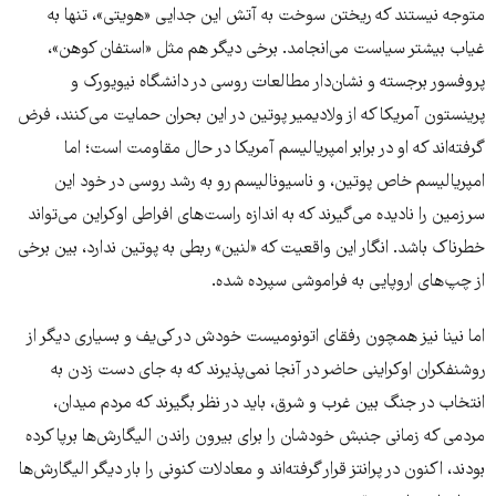
متوجه نیستند که ریختن سوخت به آتش این جدایی «هویتی»، تنها به
غیاب بیشتر سیاست می‌انجامد. برخی دیگر هم مثل «استفان کوهن»،
پروفسور برجسته و نشان‌دار مطالعات روسی در دانشگاه نیویورک و
پرینستون آمریکا که از ولادیمیر پوتین در این بحران حمایت می‌کنند، فرض
گرفته‌اند که او در برابر امپریالیسم آمریکا در حال مقاومت است؛ اما
امپریالیسم خاص پوتین، و ناسیونالیسم رو به رشد روسی در خود این
سرزمین را نادیده می‌گیرند که به اندازه راست‌های افراطی اوکراین می‌تواند
خطرناک باشد. انگار این واقعیت که «لنین» ربطی به پوتین ندارد، بین برخی
از چپ‌های اروپایی به فراموشی سپرده شده.
اما نینا نیز همچون رفقای اتونومیست خودش در کی‌یف و بسیاری دیگر از
روشنفکران اوکراینی حاضر در آنجا نمی‌پذیرند که به جای دست زدن به
انتخاب در جنگ بین غرب و شرق، باید در نظر بگیرند که مردم میدان،
مردمی که زمانی جنبش خودشان را برای بیرون راندن الیگارش‌ها برپا کرده
بودند، اکنون در پرانتز قرار گرفته‌اند و معادلات کنونی را بار دیگر الیگارش‌ها