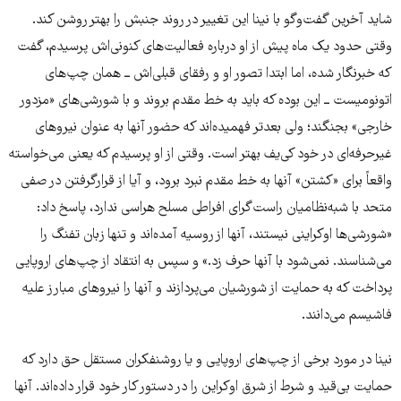
شاید آخرین گفت‌و‌گو با نینا این تغییر در روند جنبش را بهتر روشن کند.
وقتی حدود یک ماه پیش از او درباره فعالیت‌های کنونی‌اش پرسیدم، گفت
که خبرنگار شده، اما ابتدا تصور او و رفقای قبلی‌اش ــ همان چپ‌های
اتونومیست ــ این بوده که باید به خط مقدم بروند و با شورشی‌های «مزدور
خارجی» بجنگند؛ ولی بعدتر فهمیده‌اند که حضور آنها به عنوان نیروهای
غیرحرفه‌ای در خود کی‌یف بهتر است. وقتی از او پرسیدم که یعنی می‌خواسته
واقعاً برای «کشتن» آنها به خط مقدم نبرد برود، و آیا از قرارگرفتن در صفی
متحد با شبه‌نظامیان راست‌گرای افراطی مسلح هراسی ندارد، پاسخ داد:
«شورشی‌ها اوکراینی نیستند، آنها از روسیه آمده‌اند و تنها زبان تفنگ را
می‌شناسند. نمی‌شود با آنها حرف زد.» و سپس به انتقاد از چپ‌های اروپایی
پرداخت که به حمایت از شورشیان می‌پردازند و آنها را نیروهای مبارز علیه
فاشیسم می‌دانند.
نینا در مورد برخی از چپ‌های اروپایی و یا روشنفکران مستقل حق دارد که
حمایت بی‌قید و شرط از شرق اوکراین را در دستور کار خود قرار داده‌اند. آنها