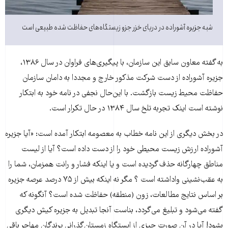
شبه جزیره آشوراده در دریای خزر جزو زیستگاه‌های حفاظت شده طبیعی است
به گفته معاون سابق این سازمان، با پیگیری‌‌های فراوان در سال ۱۳۸۶،
جزیره آشوراده از دست شرکت مذکور خارج و مجددا به دامان سازمان
حفاظت محیط زیست بازگشت. با این‌حال نجفی در نامه خود به ابتکار
نوشته است اینک تجربه تلخ سال ۱۳۸۴ در حال تکرار است.
در بخش دیگری از این نامه خطاب به معصومه ابتکار آمده است: «آیا جزیره
آشوراده ارزش زیست محیطی خود را از دست داده است؟ آیا از لیست
مناطق چهار‌گانه حذف گردیده است و یا اینکه فشار و رانت همزمان، شما را
به عقب‌نشینی واداشته است ؟ مگر نه اینکه بیش از ۷۵ درصد عرصه جزیره
بر اساس نتایج مطالعات، زون (منطقه) حفاظت شده است؟ آنگونه که
گفته می‌شود و تبلیغ می‌گردد، بناست آنجا تبدیل به جزیره کیش دیگری
بشود! آیا در آن صورت چیزی از ایستگاه زمستان‌گذرانی پرندگان مهاجر باقی