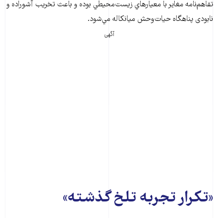
تفاهم‌نامه مغاير با معيارهاي زيست‌محيطي بوده و باعث تخريب آشوراده و
نابودی پناهگاه حيات‌وحش ميانكاله مي‌شود.
آگهی
«تکرار تجربه تلخ گذشته»