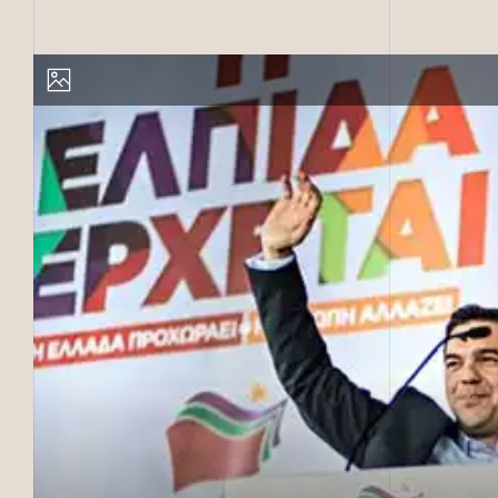
 یونان) − عکس از واسیلیوس آس‌وس‌توپولوس