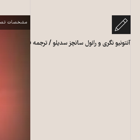
دو چهره چپ در 
نمایش
مشخصات تصو
آنتونیو نگری و رائول سانچز سدیلو / ترجمه فرشاد خدیری