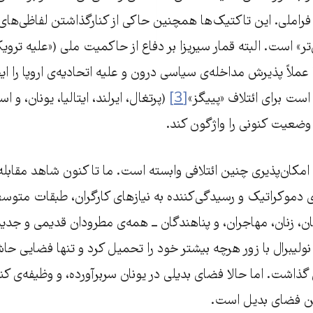
املی. این تاکتیک‌ها همچنین حاکی از کنارگذاشتن لفاظی‌های
» است. البته قمار سیریزا بر دفاع از حاکمیت ملی («علیه ترویک
عملاً پذیرش مداخله‌ی سیاسی درون و علیه اتحادیه‌ی اروپا را ا
است برای ائتلاف «پییگز»
[3]
(پرتغال، ایرلند، ایتالیا، یونان، و ا
وضعیت کنونی را واژگون کند.
مکان‌پذیری چنین ائتلافی وابسته است. ما تا کنون شاهد مقابله
ای دموکراتیک و رسیدگی‌کننده به نیازهای کارگران، طبقات متوس
، زنان، مهاجران، و پناهندگان ــ همه‌ی مطرودان قدیمی و جدید ـ
۲، اروپای نولیبرال با زور هرچه بیشتر خود را تحمیل کرد و تنها فضایی 
 گذاشت. اما حالا فضای بدیلی در یونان سربرآورده، و وظیفه‌ی کنو
ین فضای بدیل است.