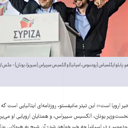
م: پابلو ایگلسیاس (پودموس، اسپانیا) و آلکسیس سیپراس (سیریزا، یونان) − عکس ا
 اروپا است»: این تیتر مانیفستو، روزنامه‌ای ایتالیایی است که
نخست‌وزیر یونان، الکسیس سیپراس، و همتایان اروپایی او می‌پردا
 «پودموس» در اسپانیا چه خبر خواهد شد: آن شبح به هیولایی بد