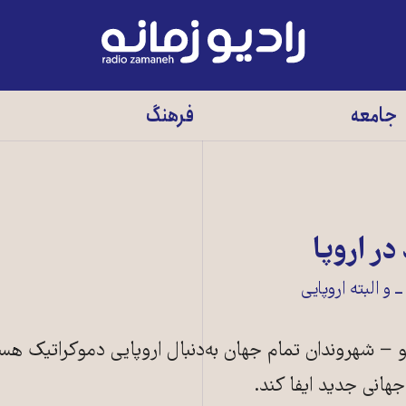
رادیو
زمانه
-
جامعه
فرهنگ
به
صفحه
اصلی
ر اروپا
 و البته اروپایی
و − شهروندان تمام جهان به‌دنبال اروپایی دموکراتیک هس
هانی جدید ایفا کند.