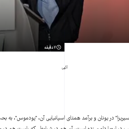
۷ دقیقه
آگهی
یزا" در یونان و برآمد همتای اسپانیایی آن، "پودموس"، به بحث‌ه