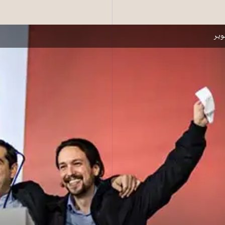
کنار هم: پابلو ایگلسیاس (پودموس، اسپانیا) و آلکسیس سیپراس (سیریزا،
یر