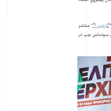
حال پیشروی است،
گاردین
" منتشر
ان سرشناس چپ در