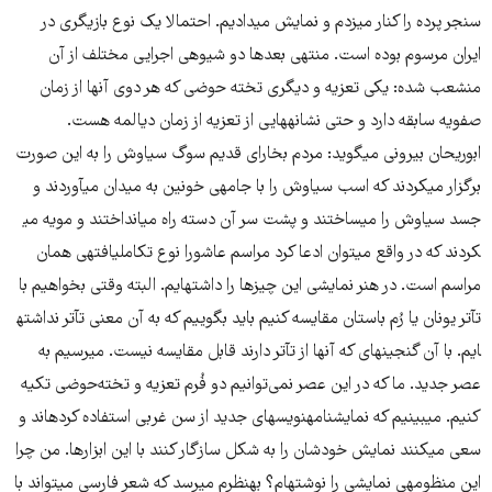
سنجر پرده را کنار می​زدم و نمایش می​دادیم. احتمالا یک نوع بازیگری در
ایران مرسوم بوده است. منتهی بعدها دو شیوه​ی اجرایی مختلف از آن
منشعب شده: یکی تعزیه و دیگری تخته حوضی که هر دوی آنها از زمان
صفویه سابقه دارد و حتی نشانه​هایی از تعزیه از زمان دیالمه هست.
ابوریحان بیرونی می​گوید: مردم بخارای قدیم سوگ سیاوش را به این صورت
برگزار می​کردند که اسب سیاوش را با جامه​ی خونین به میدان می​آوردند و
جسد سیاوش را می​ساختند و پشت سر آن دسته راه می​انداختند و مویه می​
کردند که در واقع می​توان ادعا کرد مراسم عاشورا نوع تکامل​یافته​ی همان
مراسم است. در هنر نمایشی این چیزها را داشته​ایم. البته وقتی بخواهیم با
تآتر یونان یا رُم باستان مقایسه کنیم باید بگوییم که به آن معنی تآتر نداشته​
ایم. با آن گنجینه​ای که آنها از تآتر دارند قابل مقایسه نیست. می​رسیم به
عصر جدید. ما که در این عصر نمی‌توانیم دو فُرم تعزیه و تخته‌حوضی تکیه
کنیم. می​بینیم که نمایشنامه​نویس​های جدید از سن غربی استفاده کرده​اند و
سعی می​کنند نمایش خودشان را به شکل سازگار کنند با این ابزارها. من چرا
این منظومه​ی نمایشی را نوشته​ام؟ به​نظرم می​رسد که شعر فارسی می​تواند با