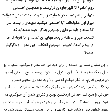
خواهم این پیاده​رو کوتاه/ هرگز به انتها نرسد/ آهسته راه می​
روم آنقدر/ تا ظهر جاودان فرابرسد. و همچنین احساس
تنهایی و غم غربت در اشعار "جزیره" و شعر عاشقانه​ی "بدرقه"
نیز از این مقوله‌اند. آیا احساس می​کنید دوره​ای را پشت سر
گذاشته و وارد مرحله​ی جدیدی زندگی خود شده​اید که
تشدید مهر و عاطفه از پدیده​های آن است. و آیا آنچه که ما
در برخی اشعار اخیرتان می​بینیم انعکاس این تحول و دگرگونی
است؟
با این سئوال شما این مسئله را برای خود من هم مطرح می​کنید. شاید تا به​
حال می​گریخته​ام از اینکه این سئوال را از خود بپرسم. پاسخ از پیش آماده​
ای برایش ندارم. اما فکر می​کنم که سن بالا باید مقداری سعه​ی صدر و
پختگی به آدمی بدهد که بدون هیجان گیج​کننده بتواند حقیقت​های عاطفی
خودش را بیان کند. حداقل از یکسان بودن و تکراری شدن آن جلوگیری می​
شود. چون عاطفه اگر منهای هیجان بیان شود در هر لحظه​ای در ما منحصر
به​فرد خواهد بود، و شاید خلق کار هنری با این وسیله میسرتر است. شما به