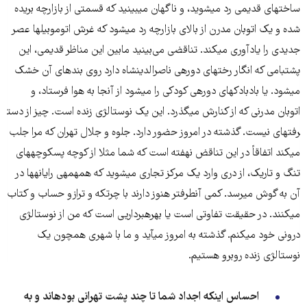
ساخت​های قدیمی رد می​شوید، و ناگهان می​بینید که قسمتی از بازارچه بریده
شده و یک اتوبان مدرن از بالای بازارچه رد می​شود که غرش اتوموبیل​ها عصر
جدیدی را یادآوری می​کند. تناقضی می‌بینید مابین این مناظر قدیمی، این
پشت​بامی که انگار رخت​های دوره​ی ناصرالدین​شاه دارد روی بندهای آن خشک
می​شود. یا بادبادک​های دوره​ی کودکی را می​شود از آنجا به هوا فرستاد، و
اتوبان مدرنی که از کنارش می​گذرد. این یک نوستالژی زنده است. چیز از دست​
رفته​ای نیست. گذشته در امروز حضور دارد. جلوه و جلال تهران که مرا جلب
می​کند اتفاقاً در این تناقض نهفته است که شما مثلا از کوچه پسکوچه​های
تنگ و تاریک، از دری وارد یک مرکز تجاری می​شوید که همهمه​ی رایانه​ها در
آن به گوش می​رسد. کمی آنطرف​تر هنوز دارند با چرتکه و ترازو حساب و کتاب
می​کنند. در حقیقت تفاوتی است یا بهره​برداریی​ است که من از نوستالژی
درونی خود می​کنم. گذشته به امروز می​آید و ما با شهری همچون یک
نوستالژی زنده روبرو هستیم.
احساس اینکه اجداد شما تا چند پشت تهرانی بوده​اند و به