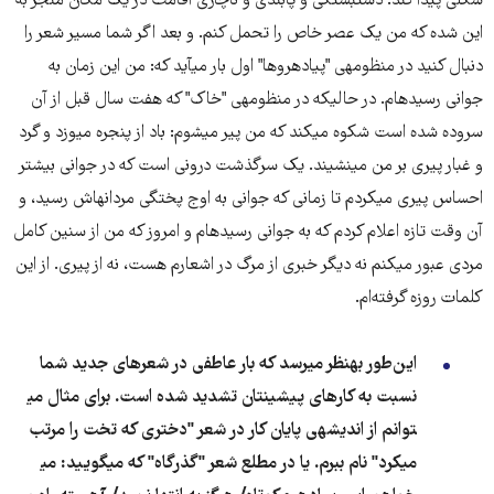
شکلی پیدا کند. دست​بستگی و پابندی و ناچاری اقامت در یک مکان منجر به
این شده که من یک عصر خاص را تحمل کنم. و بعد اگر شما مسیر شعر را
دنبال کنید در منظومه​ی "پیاده​روها" اول بار می​آید که: من این زمان به
جوانی رسیده​ام. در حالیکه در منظومه​ی "خاک" که هفت سال قبل از آن
سروده شده است شکوه می​کند که من پیر می​شوم: باد از پنجره می​وزد و گرد
و غبار پیری بر من می​نشیند. یک سرگذشت درونی است که در جوانی بیشتر
احساس پیری می​کردم تا زمانی که جوانی به اوج پختگی مردانه​اش رسید، و
آن وقت تازه اعلام کردم که به جوانی رسیده​ام و امروز که من از سنین کامل
مردی عبور می​کنم نه دیگر خبری از مرگ در اشعارم هست، نه از پیری. از این
کلمات روزه گرفته‌ام.
این‌طور به​نظر می​رسد که بار عاطفی در شعرهای جدید شما
نسبت به کارهای پیشین​تان تشدید شده است. برای مثال می​
توانم از اندیشه​ی پایان کار در شعر "دختری که تخت را مرتب
می​کرد" نام ببرم. یا در مطلع شعر "گذرگاه" که می​گویید: می​