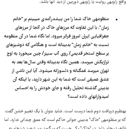
واقع زاویه​ی روایت یا زاویه​ی دوربین از دید آنها باشد.
منظومه​ی خاک شما را من پیش​درآمدی می​بینم بر "خانم
زمان". با این تفاوت که مرزهای خاک در آنجا از مرزهای
جغرافیایی ایران امروز فراتر می​رود. اما نگاه شما در آن منظومه
نسبت به "خانم زمان" بدبینانه است و هنگامی که دوشیزه​ای
بر سطح استخر قدیمی/ روی آب سیبز/ چین می​خورد به اوج
تراژیکش می​رسد. همین نگاه بدبینانه وقتی سال‌ها بعد به
تهران می​رسد غمگنانه و دلسوزانه می​شود. آیا این ناشی از
عشق عمیقی​ است که شما به این شهر دارید، یا اینکه آن
بدبینی گذشته تحلیل رفته و جای خودش را به احساس
امیدوارانه​ای داده است؟
به​نظرم دریافت دوم شما درست است. شاید بتوان با یک تعبیر خشن گفت
که بر منظومه​ی "خاک" بدبینی جوانی حاکم است که عمق چندانی ندارد. اما
ظاهر تیره​ای دارد. در "خاک" یکی هست که می​گوید من تبعید شده​ام به