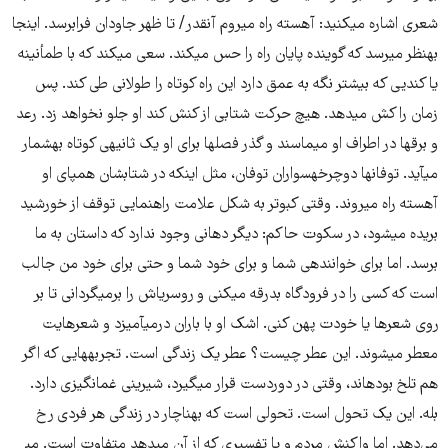
شعری اشاره می​کنید: آهسته راه می​روم آنقدر/ تا ظهر جاودان فرابرسد. اینجا
به​نظر می​رسد که گوینده پایان راه را حس می​کند. سعی می​کند که با طمأنینه
یا کندیی که بیشتر نگه به عمق دارد این راه کوتاه را طولانی​ طی کند. پس
زمان را کش می​دهد. هیچ حرکت شتابی از کنش کند او جلو نخواهد زد. رعد
و برق​ها در اطراف او می​ماسند و گذر فصل​ها برای او یک ثانیه​ی کوتاه به​شمار
می​آید. توفان​ها دوچرخه​سواران توفان، مثل اینکه در شتاب​شان همپای او
آهسته راه می​روند. وقتی کبوتر به شکل علامت راهنمایی توقف از خورشید
بریده می​شود، در سکوت حاکم: دیگر دهانی وجود ندارد که داستان به ما
برسد. اما برای خواننده​ی شما و برای خود شما و حتی برای خود من جالب
است که کسی را در فرودگاه بدرقه می​کنی و روسری​اش را برمی​گردانی تا بر
روی شعرها یا خودت پهن کنی. اشک او با باران درمی​آمیزد و شعرهایت
معطر می​شوند. این عطر چیست؟ عطر یک زندگی است. تجربه​هایی که اگر
هم تلخ بوده​اند، وقتی در دوردست قرار می​گیرد، شیرینی غم​انگیزی دارد.
بله. این یک تحول است. تحولی است که به​ناچار در زندگی هر فردی رخ
می‌دهد. اما واکنش مردم و یا تفسیری که از آن می​دهد متفاوت است. می​