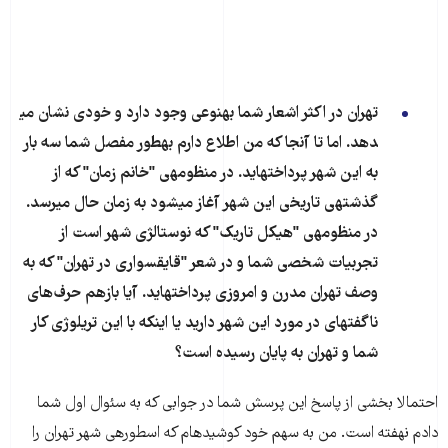
تهران در اکثر اشعار شما به​نوعی وجود دارد و خودی نشان می​
دهد. اما تا آنجا که من اطلاع دارم به​طور مفصل شما سه بار
به این شهر پرداخته​اید. در منظومه​ی "خانم زمان" که از
گذشته​ی تاریخی این شهر آغاز می​شود به زمان حال می​رسد.
در منظومه​ی "هیکل تاریک" که نوستالژی شهر است از
تجربیات شخصی شما و در شعر "قایق​سواری در تهران" که به
وصف تهران مدرن و امروزی پرداخته​اید. آیا بازهم حرف‌های
ناگفته​ای در مورد این شهر دارید یا اینکه با این تریلوژی کار
شما و تهران به پایان رسیده است؟
احتمالا بخشی از پاسخ این پرسش شما در جوابی​ که به سئوال اول شما
دادم نهفته است. من به سهم خود کوشیده​ام که اسطور​ه​​​​ی شهر تهران را