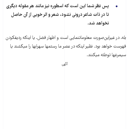
پس نظر شما این است که اسطوره نیز مانند هر مقوله دیگری
تا در ذات شاعر درونی نشود، شعر و اثر خوبی از آن حاصل
نخواهد شد.
بله. در غیراین‌صورت معلومات​نمایی است و اظهار فضل. یا اینکه ردیف​کردن
فهرست خواهد بود. نظیر اینکه در عصر ما رستم​ها سهراب​ها را می​کشند یا
سیمر​غ​ها توطئه می​کنند.
آگهی