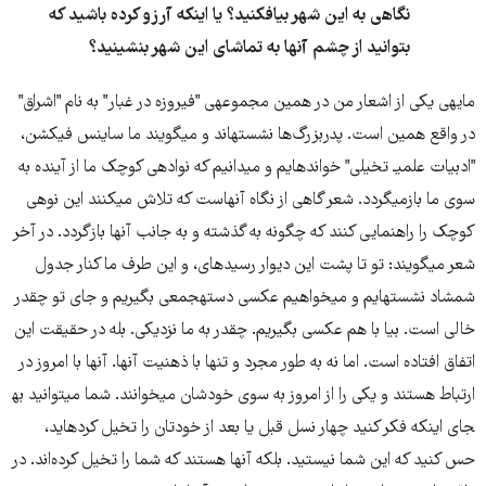
نگاهی به این شهر بی​افکنید؟ یا اینکه آرزو کرده باشید که
بتوانید از چشم آنها به تماشای این شهر بنشینید؟
مایه​ی یکی از اشعار من در همین مجموعه​ی "فیروزه در غبار" به نام "اشراق"
در واقع همین است. پدربزرگ‌ها نشسته​اند و می​گویند ما ساینس فیکشن،
"ادبیات علمی​ـ تخیلی" خوانده​ایم و می​دانیم که نواده​ی کوچک ما از آینده به
سوی ما بازمی​گردد. شعر گاهی از نگاه آنهاست که تلاش می​کنند این نوه​ی
کوچک را راهنمایی کنند که چگونه به گذشته و به جانب آنها بازگردد. در آخر
شعر می​گویند: تو تا پشت این دیوار رسیده​ای، و این طرف ما کنار جدول
شمشاد نشسته​ایم و می​خواهیم عکسی دسته​جمعی بگیریم و جای تو چقدر
خالی​ است. بیا با هم عکسی بگیریم. چقدر به ما نزدیکی. بله در حقیقت این
اتفاق افتاده است. اما نه به طور مجرد و تنها با ذهنیت آنها. آنها با امروز در
ارتباط هستند و یکی را از امروز به سوی خودشان می​خوانند. شما می​توانید به​
جای اینکه فکر کنید چهار نسل قبل یا بعد از خودتان را تخیل کرده​اید،
حس کنید که این شما نیستید. بلکه آنها هستند که شما را تخیل کرده‌اند. در