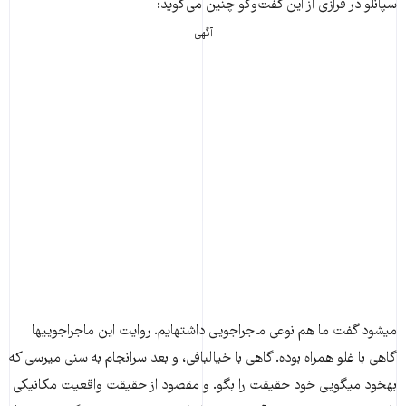
سپانلو در فرازی از این گفت‌و‌گو چنین می‌گوید:
آگهی
می​شود گفت ما هم نوعی ماجراجویی داشته​ایم. روایت این ماجراجویی​ها
گاهی با غلو همراه بوده. گاهی با خیالبافی، و بعد سرانجام به سنی می​رسی که
به​خود می​گویی خود حقیقت را بگو. و مقصود از حقیقت واقعیت مکانیکی