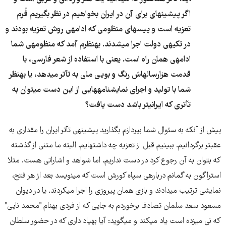
اگر پیشینه​ای برای آن در ایران بخواهیم در نظر بگیریم فُرم
تعزیه است و پیس​های منظومی که ادامه​ی روش تعزیه بودند و
در تکیه​ی دولت اجرا می​شدند. به​نظرم آمد که منظومه​ی شما
ادامه​ی همان راه است. یعنی با استفاده از شعر فارسی، با
قدمت هزارساله​اش رنگ و بویی ملی به تآتر می​دهد، یا به​نظر
شما با تولید و اجرای نمایشنامه​هایی از این دست می​توان به
تآتری که ایرانی​تر باشد دست یافت؟
پیش از آنکه به سئوال شما بپردازم بگذارید پیشینه​ی تآتر ایران را مقداری به
عقب​تر برگردانیم. ببینیم قبل از تعزیه چه داشته​ایم. البته ما متنی از گذشته
که بتوان به آن رجوع کرد در دست نداریم. اما شواهد و اشاراتی هست. مثلا
استراگون به گمانم درباره​ی سپاه کورش است که می​نویسد بعد از هر فتح،
نمایشی ترتیب می​دادند و بازی همان پیروزی را اجرا می​کردند. یا در دیوان
مسعود سعد سلمان تصادفا برخوردم به جایی که از فردی به​نام "محمد نایی"
که نی می​زده است یاد می​کند و می​گوید: آیا به​یاد داری که در حضور سلطان