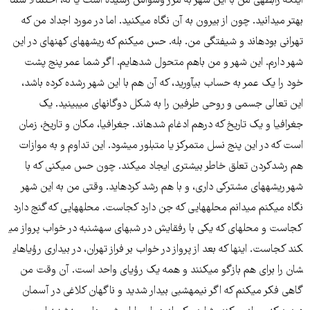
اینکه رابطه​ی من با این شهر به مرز وسواس رسیده است یا نه، احتمالاً شما
بهتر می​دانید. چون از بیرون به آن نگاه می​کنید. اما در مورد اجداد من که
تهرانی بوده​اند و شیفتگی من. بله. حس می​کنم که ریشه​های کهنه​ای در این
شهر دارم. این شهر و من باهم متحول شده​ایم. اگر شما عمر پنج پشت
خود را یک عمر به حساب بیآورید، که آن هم با این شهر رشده کرده باشد،
این تعالی جسمی و روحی طرفین را به شکل دوگانه​ای می​بینید. یک
جغرافیا و یک تاریخ که درهم ادغام شده​اند. جغرافیا، مکان و تاریخ، زمان
است که در این پنج نسل متمرکز یا متبلور می​شود. این تداوم و به موازات
هم رشدکردن تعلق خاطر بیشتری ایجاد می​کند. چون حس می​کنی که با
شهر ریشه​های مشترکی داری، و با هم رشد کرده​اید. وقتی من به این شهر
نگاه می​کنم می​دانم محله​هایی که جن دارد کجاست. محله​هایی که گنج دارد
کجاست و محله​ای که یکی با رفقایش در شبهای سه​شنبه در خواب پرواز می​
کند کجاست. این​ها که بعد از پرواز در خواب بر فراز تهران، در بیداری رؤیاهای​
شان را برای هم بازگو می​کنند و همه یک رؤیای واحد است. آن وقت من
گاهی فکر می​کنم که اگر نیمه​شبی بیدار شدید و ناگهان کلاغی در آسمان