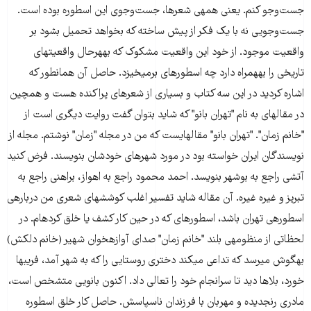
جست‌وجو کنم. یعنی همه​ی شعرها، جست‌وجوی این اسطوره بوده است.
جست‌وجویی نه با یک فکر از پیش ساخته که بخواهد تحمیل بشود بر
واقعیت موجود. از خود این واقعیت مشکوک که به​هرحال واقعیت​های
تاریخی را به​همراه دارد چه اسطوره​ای برمی​خیزد. حاصل آن همانطور که
اشاره کردید در این سه کتاب و بسیاری از شعرهای پراکنده هست و همچین
در مقاله​ای به نام "تهران بانو" که شاید بتوان گفت روایت دیگری است از
"خانم زمان". "تهران بانو" مقاله​ای​ست که من در مجله "زمان" نوشتم. مجله از
نویسندگان ایران خواسته بود در مورد شهرهای خودشان بنویسند. فرض کنید
آتشی راجع به بوشهر بنویسد. احمد محمود راجع به اهواز، براهنی راجع به
تبریز و غیره غیره. آن مقاله شاید تفسیر اغلب کوشش​های شعری من درباره​ی
اسطوره​ی تهران باشد، اسطور​ه​ای که در حین کار کشف یا خلق کرده​ام. در
لحظاتی از منظومه​ی بلند "خانم زمان" صدای آوازه​خوان شهیر (خانم دلکش)
به​گوش می​رسد که تداعی می​کند دختری روستایی را که به شهر آمد، فریب​ها
خورد، بلاها دید تا سرانجام خود را تعالی داد. اکنون بانویی متشخص است،
مادری رنج​دیده و مهربان با فرزندان ناسپاسش. حاصل کار خلق اسطوره