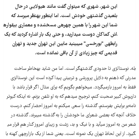
این شهر. شهری که می​توان گفت مانند هیولایی در حال
بلعیدن گذشته​ی خودش است. اما اینطور به​نظر می​رسد که
شما این شهر را با همین چهره​ی مسخ​شده و معماری بی​قواره​
اش کماکان دوست می​دارید، و حتی یک بار اشاره کردید که یک
رابطه​ی "بورخسی" می​بینید مابین این تهران جدید و تهران
قدیمی که چیز زیادی از آن باقی نمانده است.
بله. نوستالژی تا حدودی گذشته​گر است. اما من شاید به​خاطر ساخت
مدرنی که ذهنم به دلایل پرورشی و تربیتی پیدا کرده است این نوستالژی
فقط به امروز بازمی​گردد. می​خواهم بگویم که برای مثال اگر قرار باشد با
داریوش کبیر صحبت کنم، ترجیح می​دهم که به او تلفن بزنم. نه اینکه کبوتر
نامه‌بر برایش بفرستم. گذشته را سعی می​کنم به امروز احضار کنم. درست
خلاف آنچه که بعضی شعرای ما خودشان را به گذشته می​برند. گذشته در
شعر من به امروز می​آید و با نیک و بد، زشت و زیبای امروز کنار هم قرار می​
گیرد. از این لحاظ تهران یک نمونه است. یعنی شما از یک بازارچه​ی کهنه با