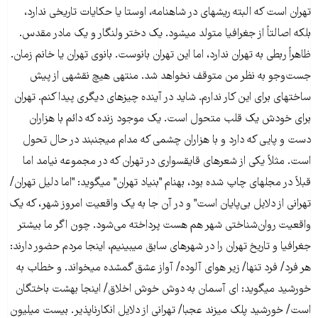
تهران است که البته ریشه​ای در شاهنامه، اوستا یا حکایات تاریخی ندارد،
بلکه اصالتاً از جغرافیا متولد می​شود. یک دختر ولنگار و یک مادر مقدس.
ظاهراً ربطی به تهران ندارد، اما این تهران بانوست. بانوی تهران یا خانم زمان.
جست‌وجو به نظر من متوقف نخواهد شد. منتهی هیچ نقشه​ی از پیش
ساخته​ای برای این کار ندارم. شاید در آینده چیزهای دیگری پیدا کنم. تهران
برای خودش یک قلب متحول است. یک موجود زنده که دائم با هزاران
دست و پایی که دارد و با هزاران چشمی که مدام می​جنبند در حال تحول
است. مثلاً یکی از شعرهای قایق​سواری در تهران که در مجموعه نیامد اما
قبلاً در مجله​ای چاپ شده بود، به​نام "بنیاد تهران" می​گوید: "اما دلیل تهران/
تهرانی از دلایل بی‌پایان است" و در آن جا به یک واقعیت امروز شهر، که یک
واقعیت روان‌شناختی شهر هم هست پرداخته می‌شود. چون اگر ما بیشتر
جغرافیا و تاریخ تهران را در شهرهای سابق می​بینیم، اینجا مردم حضور دارند:
هر فرد/ فرد تنها/ زیر هوای آلوده/ آواز عشق گمشده می​خواند. و خطاب به
خورشید می​گوید: ای آسمان به دوش خوش اخلاق/ اینجا بهشت باختگان
است/ خورشید پلک می​زند عجبا/ تهرانی از دلایل انکارناپذیر. بیست میلیون