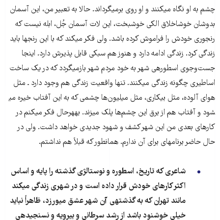
چشم به او نگاه می​کنند و او روی برمی​گرداند. حالا به تعبیر من، این آسمان
بدوشان خوش​اخلاق الکی خوشبخت، این لات آسمان جُل، ابله نیست که
رنجوری خودش را فراموش کرده باشد. ولی فکر می​کند که با این رنج​ها باید
زندگی کرد. زندگی ادامه دارد و هنوز هم سبکی قابل​ پذیرش دارد. اینجا
جست‌وجوی اسطوره​ی شهر به خود مردم شهر بازمی​گردد که در یک ساخت
اساطیری چگونه زندگی می​کنند. تنها واقعیت زندگی هم وجود دارد ـ مثل
هوای آلوده، مثل بیکاری، مثل میلیون‌ها چشمی که به این آفتاب خیره می​
شود و آفتاب هم از برق این چشم‌ها پلک می​زند. به​هرحال فکر می​کنم در
کارهای بعدی من این شهر کشف و شهود جدیدی خواهد داشت. ولی در
حال حاضر برنامه​ای برای آن ندارم. همانطور که قبلاً هم نداشتم.
شاعری که تاریخ، اسطوره و نوستالژی گذشته را پایه و اساس
اکثر کارهای خودش قرار داده است و در شهری زندگی می​کند
مانند تهران که به گذشته​ی آن شهر عشق می​ورزد، ظاهراً نباید
خیلی خوشنود باشد از رشد سرطانی و بی​رویه و نسنجیده​ی