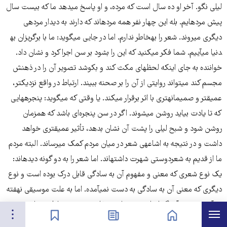
لیلی نگو. آخر او ده سال است که مرده، و او پاسخ می​دهد ما که بیست سال
پیش مرده​ایم. بله این چهار نفر همه مرده​اند که دارند به دیدار مرده​ی
دیگری می​روند. شعر را به​خاطر ندارم. اما در جایی می​گوید: ما با برگ​ریزان به​
دنیا می​آییم. شما فکر می​کنید که این را بشود بر سن اجرا کرد و نشان داد.
خواننده به جای اینکه لحظه​ای مکث کند و بکوشد تصویر آن را در ذهنش
مجسم کند می​تواند روایتی از آن را بر صحنه ببیند. ارتباط در واقع نزدیک​تر،
عمیق​تر و صمیمانه​تری با اثر برقرار می​کند. یا وقتی که می​گوید: پنجره​هایی
که تا یادت بیاید روشن می​شوند. اگر در سن پنجره‌ای باشد که همزمان
روشن شود و شبح لیلی را پشت آن نشان بدهد، تأثیر عمیق​تری خواهد
داشت و در نتیجه به اشاعه​ی شعر در میان مردم کمک می​رساند. البته مردم
ما از قدیم به شعردوستی شهرت داشته​اند. اما شعر را به دو گونه دیده​اند:
یک نوع شعری که معنی و مفهوم آن به سادگی قابل درک بوده است و نوع
دیگری که معنی آن به سادگی به دست نمی​آمده. اما به علت موسیقی نهفته
در آن و ریتم و آهنگ اوزان عروضی​اش جذاب بوده و به​خاطر می​مانده. شعر
هرست
تنظیمات
صفحه نخست
اخبار
نشان‌گذاشته‌ها
نو برخی از این آرایه​ها را کنار گذاشته. می​توان به جای این​ها از چیزی استفاده