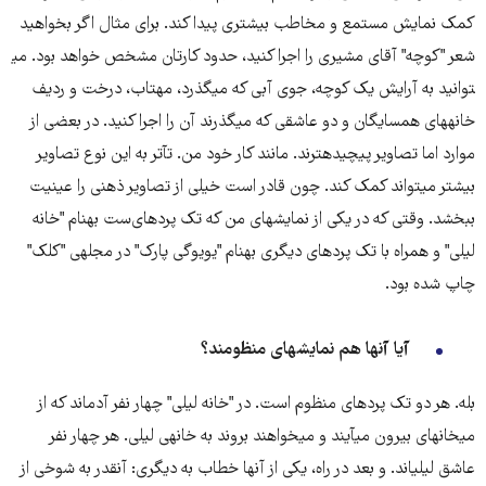
کمک نمایش مستمع و مخاطب بیشتری پیدا کند. برای مثال اگر بخواهید
شعر "کوچه​" آقای مشیری را اجرا کنید، حدود کارتان مشخص خواهد بود. می​
توانید به آرایش یک کوچه، جوی آبی که می​گذرد، مهتاب، درخت و ردیف
خانه​های همسایگان و دو عاشقی که می​گذرند آن را اجرا کنید. در بعضی از
موارد اما تصاویر پیچیده​ترند. مانند کار خود من. تآتر به این نوع تصاویر
بیشتر می​تواند کمک کند. چون قادر است خیلی از تصاویر ذهنی را عینیت
ببخشد. وقتی که در یکی از نمایش​های من که تک پرده​ای‌ست به​نام "خانه
لیلی" و همراه با تک پرده​ای دیگری به​نام "یویوگی پارک" در مجله​ی "کلک"
چاپ شده بود.
آیا آنها هم نمایش​های منظومند؟
بله. هر دو تک پرده​ای منظوم است. در "خانه لیلی" چهار نفر آدم​اند که از
میخانه​ای بیرون می​آیند و می​خواهند بروند به خانه​ی لیلی. هر چهار نفر
عاشق لیلی​اند. و بعد در راه، یکی از آنها خطاب به دیگری: آنقدر به شوخی از