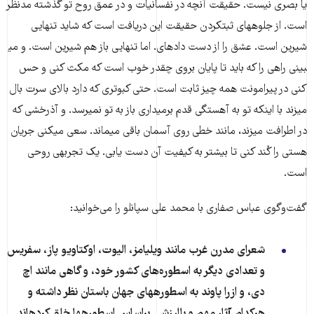
یا بصری نیست. حقیقت آنچه در نفسانیات و در عمق روح تو گذشته مدنظر
است. از جلوه​های ثبت​کردن حقیقت این دریافت است که شاید تنهایی
شیرین است. عشق را از دست داده​ای. اما تنهایی باز هم شیرین است. و می​
بینی راهی را که باید تا پایان بروی چقدر خوب است که مکث کنی و حس
کنی در پیرامونت همه چیز ثابت است. حتی کبوتری که دارد بالای سرت بال
می​زند با اینکه تو به آهستگی قدم برمی​داری باز به تو نمی​رسد. و آذرخشی که
در اطرافت می​زند، مانند خطی روی آسمان باقی می​ماند. سعی می​کنی جریان
هستی را کُند کنی تا بیشتر به کیفیت آن دست یابی. یک تجربه​ی روحی
است.
گفت‌و‌گوی عباس صفاری با محمد علی سپانلو را می‌خوانید:
شعرای مدرن غرب مانند ویلیامز، الیوت، اوکتاویو پاز، سفریس
و تعدادی دیگر به اسطوره‌های کشور خود، و گاهی مانند اچ
دی، و ازرا پاوند به اسطوره​های جهان باستان نظر داشته و
هرکدام آثار مهم و باارزشی براساس اسطوره​ها خلق کرده​اند.