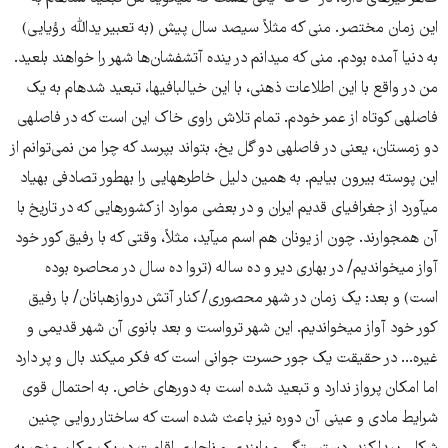
این زمان مختصر. منی که مثلاً سیصد سال پیش (به تعبیر یدالله رؤیایی)
به دنیا آمده بودم. منی که می​دانم در ینده آتش​فشان‌ها شهر را خواهند بلعید.
من در واقع با این اطلاعات ذهنی، با این خیالبافی​ها، تبعید شده​ام به یک
فاصله​ی کوتاه از عمر خودم. تمام تلاش راوی خاک این است که در فاصله​​​ی
دو زمستان، یعنی در فاصله​ی دو گل یخ، بتواند بپرسد که چرا من نمی‌توانم از
این پوسته بیرون بیایم. به همین دلیل خاطره​هایی را به​طور تصادفی به​یاد
می​آورد از جغرافیای قدیم ایران و در بعضی موارد از کشورهایی که در تاریخ با
آن هم​جوارند. چون از یونان هم اسم می​آید، مثلاً، وقتی که با رفیق کور خود
آواز می​خواندیم/ در بهاری دیر و ده ساله (تروا ده سال در محاصره بوده
است) و بعد: یک زمان در شهر محصوری/ کنار آتش دروازه​بانان/ با رفیق
کور خود آواز می​خواندیم. این شهر ترواست و بعد بانوی آن شهر قدیمی و
غیره... در حقیقت یک جور حسرت جوانی است که فکر می​کند بال و پر دارد
اما امکان پرواز ندارد و تبعید شده است به دوره​ای خاص. به احتمال قوی
شرایط مادی و عینی آن دوره نیز باعث شده است که ساختار روایی چنین