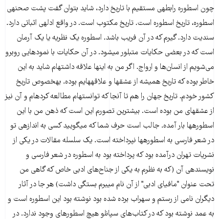
چون اسطوره رابطه​ی مستقیم با تاریخ دارد، شاید بتوان گفت پشت صحنه​ی
اسطوره، تاریخ اسطوره است. تاریخ مکتوب است. در واقع ادله​ی اثباتی دارد.
سندیت دارد. گیرم که در آن فریب باشد. اسطوره یک نظریه یا یک آرمان
است که در بعضی حکایات متبلور می​شود. در آن حکایات با نمودهایی روبرو
می‌شویم از انسان‌ها و ارواج. اگر من به این​ها علاقه داشته​ام شاید به این
خاطر بوده که تاریخ همیشه از عشق​ها و علاقه​هایم بوده. به​خصوص تاریخ
کشور خودم. تاریخ جهان را هم تا آنجا که توانسته​ام مطالعه کرده​ام و آن نیز
از عشق​های من بوده است. بیشترین تصورم این است که ذهن من با این
اسطوره​ها بار آمده. جالب است حرف شما که می​گویید کسی به اندازه​ی تو
در شعر فارسی به اسطوره​ها نپرداخته است. یک سلسله مقالات در یکی از
نشریات تهران درآمده بود که پرداخته بود به اسطوره در شعر فارسی و
نویسنده​ی آن (که به نظرم به یکی از جناح‌های ادبی خاص که گاهی من
تحت عنوان "مافیای ادبی" از آن نام می​برم بستگی داشت) هر جا در آثار
دیگران نامی از رستم و سهراب برده شده بود نوشته بود این اسطوره است و
به عمد نوشته بود که در کتاب‌های سپانلو هیچ اسطوره​ای وجود ندارد. در