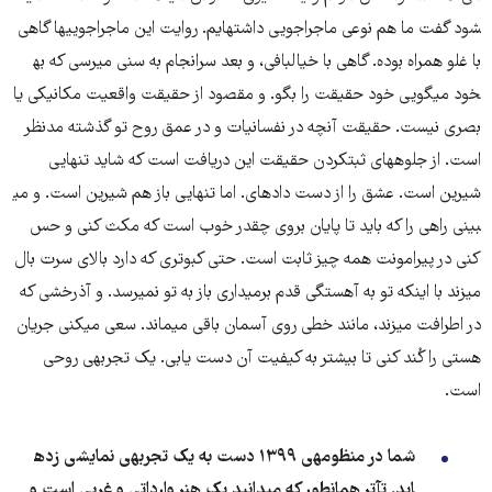
شود گفت ما هم نوعی ماجراجویی داشته​ایم. روایت این ماجراجویی​ها گاهی
با غلو همراه بوده. گاهی با خیالبافی، و بعد سرانجام به سنی می​رسی که به​
خود می​گویی خود حقیقت را بگو. و مقصود از حقیقت واقعیت مکانیکی یا
بصری نیست. حقیقت آنچه در نفسانیات و در عمق روح تو گذشته مدنظر
است. از جلوه​های ثبت​کردن حقیقت این دریافت است که شاید تنهایی
شیرین است. عشق را از دست داده​ای. اما تنهایی باز هم شیرین است. و می​
بینی راهی را که باید تا پایان بروی چقدر خوب است که مکث کنی و حس
کنی در پیرامونت همه چیز ثابت است. حتی کبوتری که دارد بالای سرت بال
می​زند با اینکه تو به آهستگی قدم برمی​داری باز به تو نمی​رسد. و آذرخشی که
در اطرافت می​زند، مانند خطی روی آسمان باقی می​ماند. سعی می​کنی جریان
هستی را کُند کنی تا بیشتر به کیفیت آن دست یابی. یک تجربه​ی روحی
است.
شما در منظومه​ی ۱۳۹۹ دست به یک تجربه​ی نمایشی زده​
اید. تآتر همانطور که می​دانید یک هنر وارداتی و غربی است و