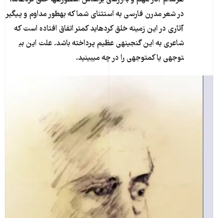
در شعر مدرن فارسی به استثنای شما که به​طور مداوم و پیگیر
آثاری در این زمینه خلق کرده​اید کمتر اتفاق افتاده است که
شاعری به این گنجینه​ی عظیم پرداخته باشد. علت این بی​
توجهی یا کم​توجهی را در چه می​بینید.