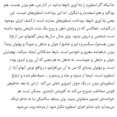
حالیکه اگر اسطوره را یادآوری نام‌ها بدانید در آثار من، هم بیژن هست، هم
یزدگرد و هم اسفندیار و دیگران. اما این پرداخت اسطوره​ای نیست. این
یعنی یادآوری نام‌ها. پرداخت اسطوره​ای عبارت است از کشف انرژی موجود
در کلمات. انعکاسی که در زوایای ذهن و روح یک ملت تاریخی وجود داشته
است شخصی و درونی بشود. برای مثال سال‌ها پیش گفته​ام: من از نژاد
بیژن هستم/ سبکسر و دلیر و عاشق/ جوان و جاهل و جویا/ و پهلوان پنبه".
بیژن شاهنامه مغرور و خودسر است. بارها مشکلاتی ایجاد می​کند، به​عبارتی
جوان و جاهل و جویاست. به جاهل به هر معنی که آن روز و امروز بوده
است، و پهلوان پنبه‌ای که من به آن می‌افزایم، در واقع نوعی الهام آزاد از
اسطوره است. اینجا از منیژه و چاه و رستم و ... صرف‌نظر شده و ارجاع
اسطوره‌ای بیژن در یک جوان امروزی تجلی می‌کند. از این به بعد خاطره​ی
قومی مخاطب شروع می‌کند به آفرینش تازه‌تری. ممکن است هر
خواننده‌ای تصویر متفاوتی ببیند. ولی منتقد مکانیکی ما به خاطر اینکه
می‌پندارد باید تمام اجزای اسطوره تکرار شود از مرحله پرت می‌شود.