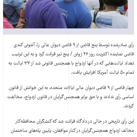
رأی صادرشده توسط پنج قاضی از ۹ قاضی دیوان عالی را، آنتونی کندی
قاضی نماینده اکثریت روز ۲۶ ژوئن / پنج تیر قرائت کرد و به این ترتیب
تعداد ایالت‌هایی که در آنها ازدواج با همجنس قانونی شد از ۳۷ ایالت به
تمام ۵۰ ایالت آمریکا افزایش یافت.
چهار قاضی از ۹ قاضی دیوان عالی ایالات متحده، به این خوانش از قانون
اساسی رأی ندادند و با حق برابر همجنس‌گرایان در قانون ازدواج، مخالفت
کردند.
این رأی تاریخی در حالی در دادگاه قرائت شد که کنشگران محافظه‌کار
مخالف ازدواج همجنس‌گرایان در کنار موافقان، پایین پله‌های ساختمان