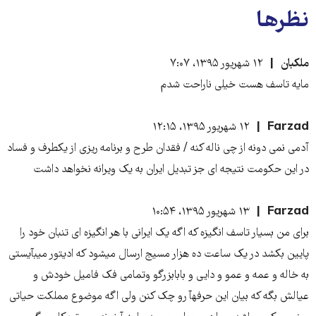
نظرها
ملکبان
۱۲ شهریور ۱۳۹۵، ۷:۰۷
مایه تاسف هست خیلی ناراحت شدم
Farzad
۱۲ شهریور ۱۳۹۵، ۱۲:۱۵
آدمی نمی دونه از چی ناله کنه / فقدان طرح و برنامه ریزی از یکطرف و فساد
در این حکومت نتیجه ای جز تبدیل ایران به یک ویرانه نخواهد داشت
Farzad
۱۳ شهریور ۱۳۹۵، ۱۰:۵۴
برای من بسیار تاسف انگیزه که اگه یک ایرانی با هر انگیزه ای تنبان خود را
پایین بکشد در یک ساعت ده هزار مسیج ارسال میشود که ادیتور میبآیستی
به خاله و عمه و عمو و دایی و بابابزرگو وتمامی فک فامیل خودش و
عیالش بگه که بیان این حرفهآ رو چک کنن ولی اگه موضوع مملکت حیاتی