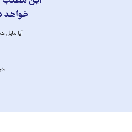
این مطلب را
خواهد دا
آیا مایل هس
.در