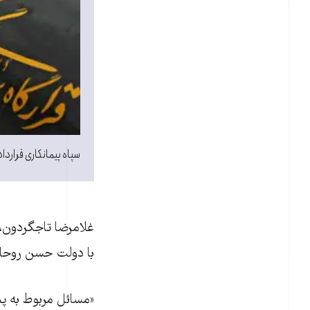
سپاه پیمانکاری قراردادهایی تا سقف ۲۰۰ میلیارد توم
غلامرضا تاجگردون، 
با دولت حسن روحان
«مسائل مربوط به پی