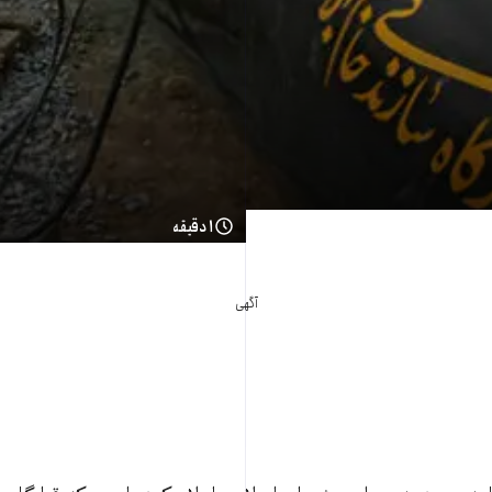
۱ دقیقه
آگهی