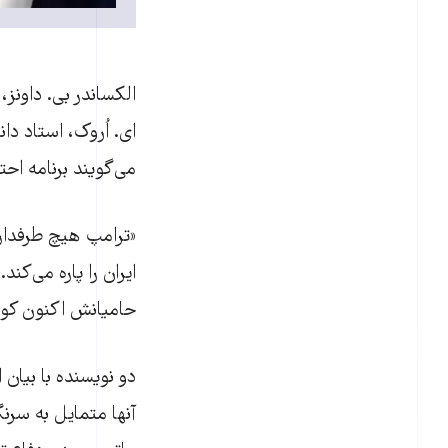
الکساندر بی. داونز
ای. اُروک، استاد د
می‌گویند برنامه احت
«ترامپ هیچ طرفدار ا
ایران را پاره می‌کن
حامیانش اکنون کوس 
دو نویسنده با بیان 
آنها متمایل به سرن