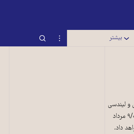
جستجو
تنظیمات
بیشتر
ن و لیندسی
ای. اُروک، استاد دانشکده علوم سیاسی کالج بوستون، در «واشنگتن پست» در روز ۳۱ ژوئیه/۹ مرداد
اهد داد.