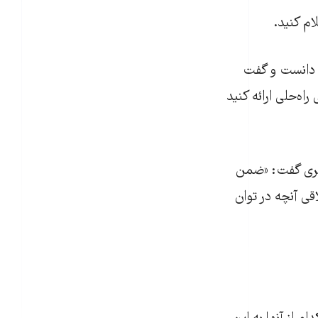
م کنید.
د) دانست و گفت
ه‌حلی ارائه کنید
گلری گفت: «ضمن
قی آنچه در توان