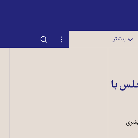
جستجو
تنظیمات
بیشتر
لس با
بشری