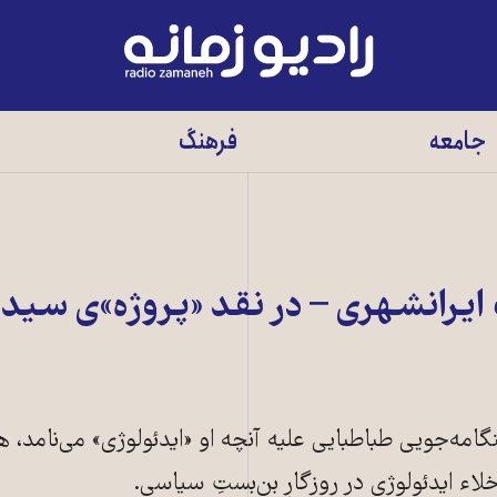
رادیو
زمانه
-
جامعه
فرهنگ
به
صفحه
اصلی
 ایرانشهری – در نقد «پروژه»ی سید 
ه‌جویی طباطبایی علیه آنچه او «ایدئولوژی» می‌نامد، 
لاء ایدئولوژی در روزگارِ بن‌بستِ سیاسی.