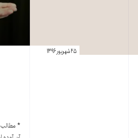
۲۵ شهریور ۱۳۹۶
* مطالب ا
آن آمده ا