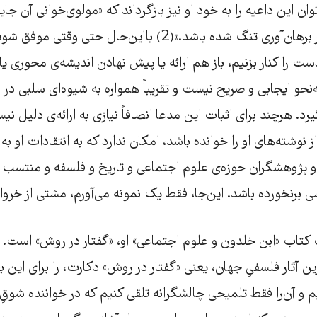
وان این داعیه را به خود او نیز بازگرداند که «مولوی‌خوانی آن جای
می‌شود که عرصه بر برهان‌آوری تنگ شده باشد.»(2) بااین‌حال حتی و
ت را کنار بزنیم، باز هم ارائه یا پیش نهادن اندیشه‌ی محوری یا
ه‌نحو ایجابی و صریح نیست و تقریباً همواره به شیوه‌ا‌ی سلبی در ا
د. هرچند برای اثبات این مدعا انصافاً نیازی به ارائه‌ی دلیل 
وشته‌های او را خوانده باشد، امکان ندارد که به انتقادات او به دی
 پژوهشگران حوزه‌ی علوم اجتماعی و تاریخ و فلسفه و منتسب کر
 برنخورده باشد. این‌جا، فقط یک نمونه می‌آورم، مشتی از خروار
اب «ابن خلدون و علوم اجتماعی» او، «گفتار در روش» است. 
ین آثار فلسفیِ جهان، یعنی «گفتار در روش» دکارت، را برای این
یم و آن‌را فقط تلمیحی چالشگرانه تلقی کنیم که در خواننده شوقِ 