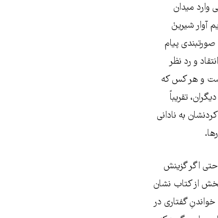
ی وارد میدان
قتی موفق شویم آوار شیرینْ
 صورتبندی پیام
نتقاد و رد نظر
نیست و هر کس که
گران، تقریباً
دنشان به نادانی
ها.
حتی اگر گزینش
 بخش از کتاب نشان
خواندنِ گفتاری در