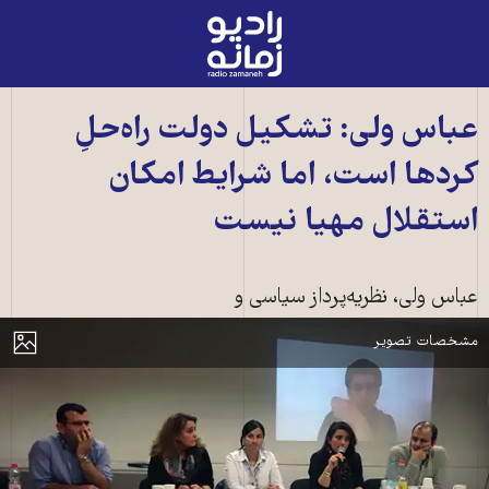
رادیو
زمانه
-
به
عباس ولی: تشکیل دولت راه‌حلِ
صفحه
کردها است، اما شرایط امکان
اصلی
استقلال مهیا نیست
عباس ولی، نظریه‌پرداز سیاسی و
کمال چومانی از طریق اسکایپ در کنار دیگر سخنران‌های جلسه
مایش
مشخصات تصویر