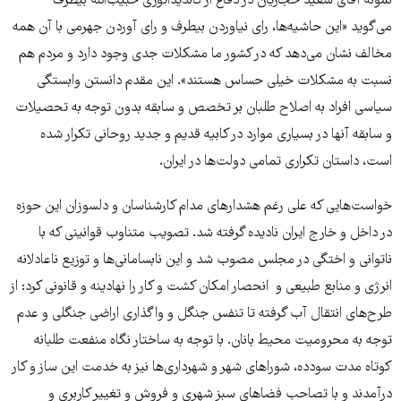
نمونه آقای سعید حجاریان در دفاع از کاندیداتوری حبیب‌الله بیطرف
می‌گوید «این حاشیه‌ها، رای نیاوردن بیطرف و رای آوردن جهرمی با آن همه
مخالف نشان می‌دهد که در کشور ما مشکلات جدی وجود دارد و مردم هم
نسبت به مشکلات خیلی حساس هستند». این مقدم دانستن وابستگی
سیاسی افراد به اصلاح طلبان بر تخصص و سابقه بدون توجه به تحصیلات
و سابقه آنها در بسیاری موارد در کابیه قدیم و جدید روحانی تکرار شده
است، داستان تکراری تمامی دولت‌ها در ایران.
خواست‌هايى كه على رغم هشدارهاى مدام كارشناسان و دلسوزان اين حوزه
در داخل و خارج ايران ناديده گرفته شد. تصويب متناوب قوانینی که با
ناتوانی و اختگی در مجلس مصوب شد و اين نابسامانی‌ها و توزيع ناعادلانه
انرژى و منابع طبيعى و انحصار امكان كشت و كار را نهادينه و قانونى كرد: از
طرح‌های انتقال آب گرفته تا تنفس جنگل و واگذاری اراضی جنگلی و عدم
توجه به محرومیت محیط بانان. با توجه به ساختار نگاه منفعت طلبانه
کوتاه مدت سودده، شوراهاى شهر و شهرداری‌ها نيز به خدمت این ساز و کار
درآمدند و با تصاحب فضاهاى سبز شهرى و فروش و تغيير كاربری و