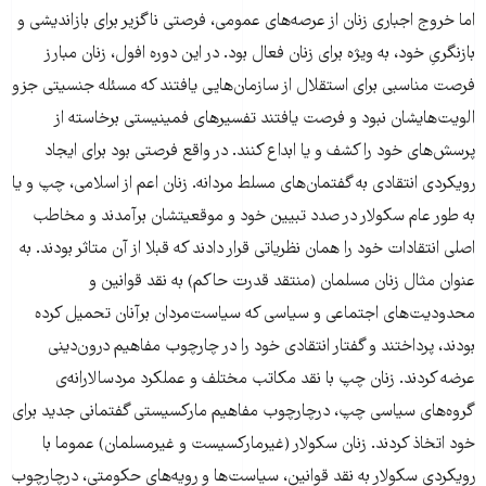
اما خروج اجباری زنان از عرصه‌‌های عمومی، فرصتی ناگزیر برای بازاندیشی و
بازنگریِ خود، به ویژه برای زنان فعال بود. در این دوره‌ افول، زنان مبارز
فرصت مناسبی برای استقلال از سازمان‌هایی یافتند که مسئله‌ جنسیتی جزو
الویت‌هایشان نبود و فرصت‌ یافتند تفسیرهای فمینیستی برخاسته از
پرسش‌های خود را کشف و یا ابداع کنند. در واقع فرصتی بود برای ایجاد
رویکردی انتقادی به گفتمان‌های مسلط مردانه. زنان اعم از اسلامی، چپ و یا
به طور عام سکولار در صدد تبیین خود و موقعیتشان برآمدند و مخاطب
اصلی انتقادات خود را همان نظریاتی قرار دادند که قبلا از آن متاثر بودند. به
عنوان مثال زنان مسلمان (منتقد قدرت حاکم) به نقد قوانین و
محدودیت‌های اجتماعی و سیاسی که سیاست‌مردان برآنان تحمیل کرده
بودند، پرداختند و گفتار انتقادی خود را در چارچوب مفاهیم درون‌دینی
عرضه کردند. زنان چپ با نقد مکاتب مختلف و عملکرد مردسالارانه‌ی
گروه‌های سیاسی چپ، درچارچوب مفاهیم مارکسیستی گفتمانی جدید برای
خود اتخاذ کردند. زنان سکولار (غیرمارکسیست و غیرمسلمان) عموما با
رویکردی سکولار به نقد قوانین، سیاست‌ها و رویه‌های حکومتی، درچارچوب