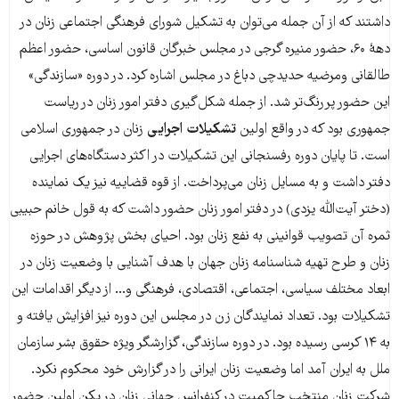
داشتند که از آن جمله می‌توان به تشکیل شورای فرهنگی اجتماعی زنان در
دهۀ ۶۰، حضور منیره گرجی در مجلس خبرگان قانون اساسی، حضور اعظم
طالقانی ومرضیه حدیدچی دباغ در مجلس اشاره کرد. در دوره‌ «سازندگی»
این حضور پررنگ‌تر شد. از جمله شکل‌گیری دفتر امور زنان در ریاست
جمهوری بود که در واقع اولین
تشکیلات اجرایی
زنان در جمهوری اسلامی
است. تا پایان دوره رفسنجانی این تشکیلات در اکثر دستگاه‌های اجرایی
دفتر داشت و به مسایل زنان می‌پرداخت. از قوه قضاییه نیز یک نماینده
(دختر آیت‌الله یزدی) در دفتر امور زنان حضور داشت که به قول خانم حبیبی
ثمره‌ آن تصویب قوانینی به نفع زنان بود. احیای بخش پژوهش‌ در حوزه‌
زنان و طرح تهیه شناسنامه زنان جهان با هدف آشنایی با وضعیت زنان در
ابعاد مختلف سیاسی، اجتماعی، اقتصادی، فرهنگی و... از دیگر اقدامات این
تشکیلات بود. تعداد نمایندگان زن در مجلس این دوره نیز افزایش یافته و
به ۱۴ کرسی رسیده بود. در دوره‌ سازندگی، گزارشگر ویژه حقوق بشر سازمان
ملل به ایران آمد اما وضعیت زنان ایرانی را در گزارش خود محکوم نکرد.
شرکت زنان منتخبِ حاکمیت در کنفرانس جهانی زنان در پکن اولین حضور