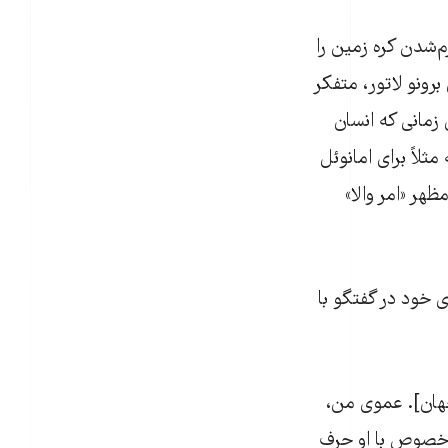
‌شدن کره زمین را
ونو لاتور،‌ متفکر
 زمانی که انسان
ثلاً برای امانوئل
ر «امر والا»
عتقادی خود در گفتگو با
جهان]. عموی من،
ه‌خصوص با او حرف