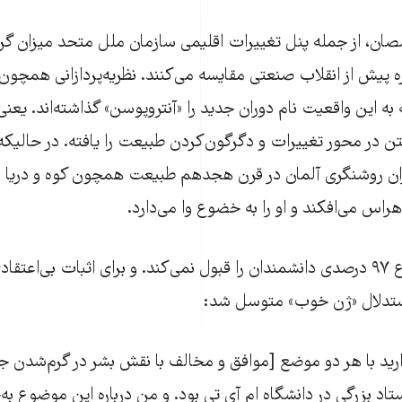
ان، از جمله پنل تغییرات اقلیمی سازمان ملل متحد میزان گرم
 پیش از انقلاب صنعتی مقایسه می‌کنند. نظریه‌پردازانی همچون بر
 به این واقعیت نام دوران جدید را «آنتروپوسن» گذاشته‌اند. یعنی
فتن در محور تغییرات و دگرگون‌کردن طبیعت را یافته. در حالیکه م
ان روشنگری آلمان در قرن هجدهم طبیعت همچون کوه و دریا مظه
هراس می‌افکند و او را به خضوع وا می‌دارد.
ترامپ اما این اجماع ۹۷ درصدی دانشمندان را قبول نمی‌کند. و برای اثبات بی‌ا
تدلال «ژن خوب» متوسل شد:
ارید با هر دو موضع [موافق و مخالف با نقش بشر در گرم‌شدن 
تاد بزرگی در دانشگاه ام آی تی بود. و من درباره این موضوع ب