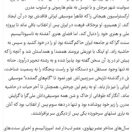
سوئیت شهر مرجان و با توسل به علم هارمونی و اسلوب مدرن
ارکستراسیون هیجانی را که ظاهرا موسیقی ایرانی فاقدش بود در آن ایجاد
کند. از همینرو، او برخلاف فرهت در ایران پس از انقلاب باقی ماند تا پروژه
ملی و هنری خود را دنبال کند. اما فضای هنری آغشته به ناسیونالیسیم
سنت گرا که بر جامعه ایران حاکم گشته بود او را در خود کشید و سپس به
حاشیه راند. او اینک با نورعلی برومند همصدا و همداستان شد و آنچه را که
پیش تر در رد آن سخن گفته بود پذیرا شده و به رشته تحریر درآورد. حنانه
نه تنها وجود مستقل دو دستگاه نوا و راست پنجگاه را به رسمیت شناخت،
بل در گذشته تاریخی سرزمین‌اش غور نمود تا "گام‌های گمشده" موسیقی
ایرانی را نیز باز یابد. او به رغم این چرخش، همچنان تا آخر حیات در حاشیه
ماند. آنگار که طوفانی از خاک و شن همه موسیقی‌دانان ملی‌گرا با گرایش
مدرن را زیر خود پوشانده بود و تنها در دهه سوم پس از انقلاب بود که آنان
به یاری نسلهای سرخورده یکی پس از دیگری سر برافراشتند.
سال‌های متاخر عصر پهلوی، عصر تب‌دار ضد امپریالیسم و احیای سنت‌های