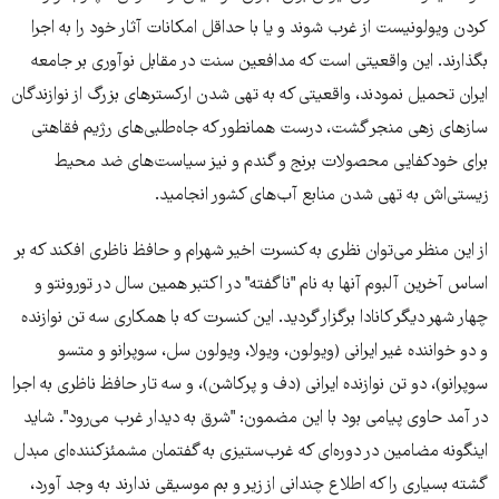
کردن ویولونیست از غرب شوند و یا با حداقل امکانات آثار خود را به اجرا
بگذارند. این واقعیتی است که مدافعین سنت در مقابل نوآوری بر جامعه
ایران تحمیل نمودند، واقعیتی که به تهی شدن ارکستر‌های بزرگ از نوازندگان
سازهای زهی منجر گشت، درست همانطور که جاه‌طلبی‌های رژیم فقاهتی
برای خودکفایی محصولات برنج و گندم و نیز سیاست‌های ضد محیط
زیستی‌اش به تهی شدن منابع آب‌های کشور انجامید.
از این منظر می‌توان نظری به کنسرت اخیر شهرام و حافظ ناظری افکند که بر
اساس آخرین آلبوم آنها به نام "ناگفته" در اکتبر همین سال در تورونتو و
چهار شهر دیگر کانادا برگزار گردید. این کنسرت که با همکاری سه تن نوازنده
و دو خواننده غیر ایرانی (ویولون، ویولا، ویولون سل، سوپرانو و متسو
سوپرانو)، دو تن نوازنده ایرانی (دف و پرکاشن)، و سه تار حافظ ناظری به اجرا
در آمد حاوی پیامی بود با این مضمون: "شرق به دیدار غرب می‌رود". شاید
اینگونه مضامین در دوره‌ای که غرب‌ستیزی به گفتمان مشمئزکننده‌ای مبدل
گشته بسیاری را که اطلاع چندانی از زیر و بم موسیقی ندارند به وجد آورد،