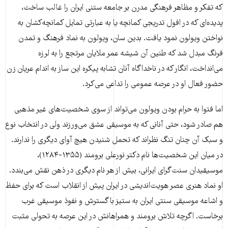
که تفکر و مظاهر فرهنگی مدرن بر جامعه ستنی ایران را غالب ساخت،
پدیده‌ای که در افول تدریجی کمانچه یا به عبارتی تمایل کمانچه‌کشان به
نواختن ویولون نمود یافت. بدین سان، ویولون به نماد فرهنگ و تمدن
فرنگ مبدل شد که طنین آن شیشه عمر ملایان مرتجع را به لرزه
می‌انداخت، انگار که در ناخداگاه آنان تشابه پیکره این ساز به اندام عریان زن
حضور فعال او در عرصه عمومی را تداعی می‌کرد.
اما فتوا به حرام بودن ویولون می‌تواند از سوی شخصیت‌های غیر مذهبی
هم صادر شود، حتی آنانی که به موسیقی عشق می‌ورزند ولی در انتخاب نوع
و سبک آن چنان تنگ نظراند که تحمل شنیدن هیچ آوای دیگری را ندارند.
در میان این شخصیت‌ها نام دکتر نورعلی برومند (۱۳۵۵-۱۲۸۴)،
موسیقیدان سنت‌گرای ایرانی، بیش از هر نام دیگری در ذهن نقش می‌بندد.
او نماد هنری عصر هویت‌اندیشی در ایران پیش از انقلاب است که برای حفظ
و اشاعه موسیقی سنتی ایران به ستیز با گسترش و نفوذ موسیقی غرب
برخاست. اگرچه تلاش برومند و همراهانش در این عرصه به تحولی مثبت