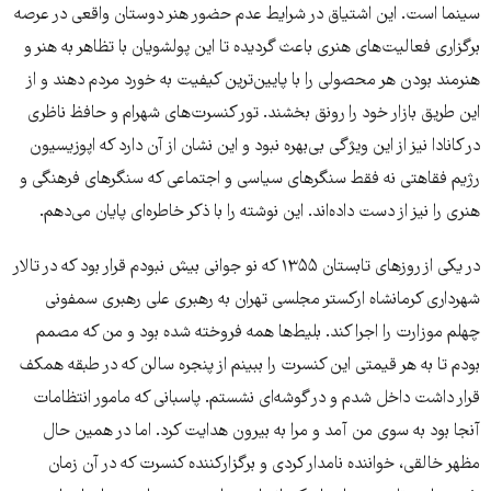
سینما است. این اشتیاق در شرایط عدم حضور هنر دوستان واقعی در عرصه
برگزاری فعالیت‌های هنری باعث گردیده تا این پولشویان با تظاهر به هنر و
هنرمند بودن هر محصولی را با پایین‌ترین کیفیت به خورد مردم دهند و از
این طریق بازار خود را رونق بخشند. تور کنسرت‌های شهرام و حافظ ناظری
در کانادا نیز از این ویژگی بی‌بهره نبود و این نشان از آن دارد که اپوزیسیون
رژیم فقاهتی نه فقط سنگر‌های سیاسی و اجتماعی که سنگرهای فرهنگی و
هنری را نیز از دست داده‌اند. این نوشته را با ذکر خاطره‌ای پایان می‌دهم.
در یکی از روزهای تابستان ۱۳۵۵ که نو جوانی بیش نبودم قرار بود که در تالار
شهرداری کرمانشاه ارکستر مجلسی تهران به رهبری علی رهبری سمفونی
چهلم موزارت را اجرا کند. بلیط‌ها همه فروخته شده بود و من که مصمم
بودم تا به هر قیمتی این کنسرت را ببینم از پنجره سالن که در طبقه همکف
قرار داشت داخل شدم و در گوشه‌ای نشستم. پاسبانی که مامور انتظامات
آنجا بود به سوی من آمد و مرا به بیرون هدایت کرد. اما در همین حال
مظهر خالقی، خواننده نامدار کردی و برگزارکننده کنسرت که در آن زمان