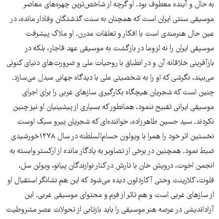
به حال و آینده معطوف بود. او گرچه از شاخص‌ترین چهره‌های معاصر
موسیقی سنتی ایران است که همچنان به سنت گذشتگان وفادار مانده، در
عین حال هنرمندی است با افکار و تعلقات مدرن. او ملاک پیشرفت
موسیقی ایران را نه لزوما در بازگشت به موسیقی عهد قاجار، بلکه در
بازآفرینی خلاقانه آن و در انطباق با روحیات ملی و ضرورت‌ها‌ی دنیای کنونی
می‌بیند، نگرشی که او را به شخصیتی ملی با دیدگاه جهانی مبدل می‌سازد.
چنین است که شجریان هیچگاه بکارگیری سازها‌ی غربی را برای اجرای
موسیقی ایرانی تقبیح ننمود، همانطور که بسیاری از پیشینیان او نیز چنین
نکردند. سید حسین طاهرزاده، خواننده‌ای که شجریان پیرو سبک اوست
نخستین اثر خود را همرا با ویولون حسام‌السلطنه در سال ۱۲۷۸خورشیدی
ضبط نمود. همچنین در برخی از تصاویر به یادگار مانده از ارکستر وابسته به
انجمن اخوت، درویش خان با تارش در کنار نوازندگان پیانو، ویولن سل،
فلوت، کلارینت وحتی آکاردئون دیده می‌شود که این هم نشانگر استقبال او
از سازهای غربی است و هم تاثر از فرم و محتوای موسیقی غربی. این
آزاداندیشی در عرصه هنر موسیقی را باید بازتابی از تحولات عصر مشروطیت