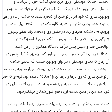
انجامید، چنانکه موسیقی آوازی ایران غنای گذشته خود را بازیافت و
سازهای ستنی چون دف، قیچک، و کمانچه دگر بار قد برافراشتند، همزمان
ویولون، سازی که خود نیز در نواختن آن تبحر داشت، به حاشیه رانده و راهی
پستوها شد. توصیه دکتر برومند به نگارنده که در سال ۱۳۵۵ برای امتحان
ورودی به دانشکده هنر‌های زیبا در حضور وی و محمد رضا لطفی ویولون
زدم گویای این واقعیت است. او پس از آنکه اجرای قطعه زنگ شتر
ابوالحسن صبا و سپس پیش درآمد دستگاه همایون را از من شنید
مشتاقانه پرسید: "آیا حاضری به جای ویولون کمانچه بزنی؟ " پاسخ من در
آن زمان که دنیای موسیقی‌ام در نوای ویولون حبیب الله بدیعی خلاصه
می‌شد طبعا نمی‌توانست مثبت باشد. در این پرسش اجبار به توبه بود، توبه
از نواختن سازی که وی بارها و بارها آن را " بیگانه" نامیده بود، توبه‌ای که خبر
از پاداش می‌داد. من نه حاضر به توبه شدم و نه مشمول پاداشت و این در
نبود اسم من در میان لیست نوزده نفره قبول‌شدگان بی‌تاثیر نبود.
شدت تعصب دکتر برومند نسبت به میراث موسیقی به جا مانده از عصر
قاجار و مخالفت سرسختانه او با نوآوری که اصولا در بکارگیری سازهای