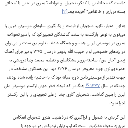
دانست که مخاطبانی با "تفکر، تخییل، و عواطف" مدرن در تقابل با "محافی
بسته درباری و خانقاهی" آفریده بود.
[۳]
به این اعتبار، تایید شجریان از فرمت و بکارگیری سازهای موسیقی غربی را
می‌توان به نوعی بازگشت به سنت گذشتگان تعبییر کرد که با سیر تحولات
مدرن در موسیقی ایرانی همسو و همگام شدند. تداوم این سنت را می‌توان
در بزم‌های خصوصی او با حبیب الله بدیعی در سال ۱۳۶۵ و نیزاجرای آهنگ
زیبای "جان من"، ساخته پرویز مشکاتیان و تنظیم محمد رضا درویشی به
همراه پیانوی جواد معروفی در سال ۱۳۷۴ دید. این همکاری مشخصاً در
جهت تقدیر از موسیقی‌دانان دوره میانه بود که به حاشیه رانده شده بودند،
چنانکه در سال
۱۳۷۷
هنگامی که فرهاد فخرالدینی ارکستر موسیقی ملی
ایران را بنیان گذاشت، شجریان آثاری چند از علی تجویدی را با این ارکستر
اجرا نمود.
این گرایش به شمول و فراگیری که در ذهنیت هنری شجریان انعکاس
می‌یابد معرف عقلانیتی است که او و یاران نزدیکش در مواجهه با