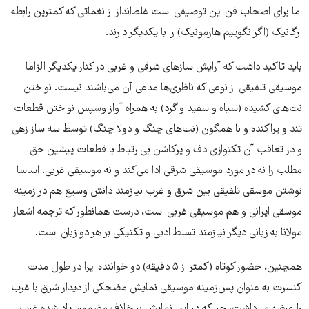
اما برای اصحاب فن این توصیفی است غلط‌انداز از نغماتی که کمترین رابطه
ارگانیک (اگر نگوییم هارمونیک) را با یکدیگر دارند.
باید تاکید داشت که آرایش سازهای شرقی و غربی در کنار یکدیگر الزاما
موسیقی تلفیقی از نوعی که ناظری‌ها مدعی آن می‌باشند نیست. نواختن
نت‌های کشیده (سیاه و سفید و گرد) به همراه آواز وسپس نواختن قطعات
تند و پراکنده و نا همگون (نت‌های چنگ و دولا چنگ) توسط سه ساز زهی
و در تعاقب آن تکنوازی دف و پرکاشن بی‌ارتباط با قطعات پیشین حق
مطلب را نه در مورد موسیقی شرقی ادا می‌کند و نه موسیقی غربی. اساسا
نوشتن موسقی تلفیقی بین شرق و غرب نیازمند دانش وسیع هم در زمینه
موسقی ایرانی و هم موسیقی غربی است، درست همانطور که ترجمه اشعار
مولانا به زبانی دیگر نیازمند تسلط ادبی و تکنیکی بر هر دو زبان است.
همچنین، حضور کوتاه (کمتر از ۵ دقیقه) دو خواننده اپرا در طول مدت
کنسرت به عنوان پس‌زمینه موسیقی نمایش مضحکی از دیدار شرق با غرب
را عرضه می‌داشت، چرا که در این نمایش بر خلاف مضمون یاد شده غرب