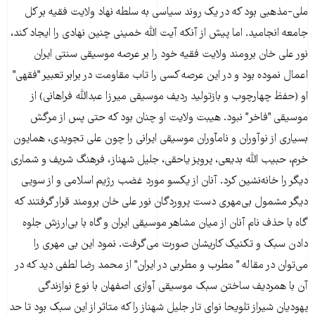
ملی-مذهبی بود که در یک روند سیاسی به سلطه نهاد ولایت فقیه بر کل
جامعه انجامید. اما پیش از آنکه آیت الله خمینی چنین نهادی را ایجاد کند،
نور علی خان برومند ولایت فقیه خود را بر عرصه موسیقی سنتی ایران
اعمال نموده بود و در این عرصه کسی را تاب مقاومت در برابر تعبیر "فقهی"
او (حفظ چهارچوب و بازتولید ردیف موسیقی میرزا عبدالله فراهانی) از
موسیقی "فاخر" نبود. هیبت ولایت او چنان بود که حتی پس از مرگش
بسیاری از نوآوران و نامآوران موسیقی ایرانی را چون علی تجویدی، همایون
خرم، حبیب الله بدیعی، پرویز یاحقی، جلیل شهناز، فرهنگ شریف و شماری
دیگر را خانه‌نشین کرد. آنان از یکسو مورد غضب رژیم اسلامی و از سویی
دیگر مشمول بی‌مهری دست پروردگان نور علی خان برومند قرار گرفتند که
گاه با حذف نام آنان از میان مشاهر موسیقی ایران و گاه با بی‌ارزش جلوه
دادن سبک و تکنیک کاریشان صورت می‌گرفت. نمود این بی مهری را
می‌توان در مقاله " مطرب و مطربی در ایران" از محمد رضا لطفی دید که در
آن با همردیف ساختن سبک موسیقی آوازی اصفهان با نوع نوازندگی
یهودیان شیراز تلویحا نوای تار جلیل شهناز را که متاثر از این سبک بود تا حد