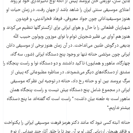
بدین سان، نورعلی خان برومند پیش از آنکه اوج تاثیرگذاری خود بر روند
اعتلای موسیقی سنتی ایران را شاهد باشد از جهان رفت. در زمان حیات او
هنوز موسیقیدانانی چون جواد معروفی، فرهاد فخرالدینی، و فریدون
شهبازیان قطعاتی را با حال و هوای ایرانی برای ارکستر گلها تنظیم می‌کردند و
هنوز هم آوای بی نظیر شجریان توام با نوای موزون ویولون حبیب الله
بدیعی در گوش طنین می‌انداخت. در آن زمان هنوز برخی از موسیقی دانان
ایرانی چون مرتضی حنانه تنها بر وجود پنج دستگاه ایرانی (شور، سه گاه،
چهارگاه، ماهور و همایون) تاکید داشتند و دو دستگاه نوا و راست پنجگاه را
مشتق از دستگاه‌های دیگر می‌شمردند. در مناظره مطبوعاتی که پیش از
مرگ برومند بین او و حنانه رخ داد، حنانه در توجیه این نظر که موسیقی
ایرانی در مجموع شامل پنج دستگاه بیش نیست و راست پنجگاه همان
ماهور است به طعنه بیان داشت: " راست است که گفته‌اند ما پنج دستگاه
بیشتر نداریم."
حنانه البته کسی نبود که مانند دکتر هرمز فرهت موسیقی ایرانی را یکنواخت
و فاقد هیجان ارزیابی کند. او بر آن بود تا با خلق آثار چند صدایی از نوع