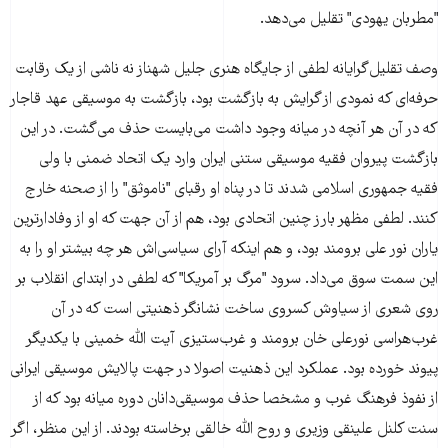
"مطربان یهودی" تقلیل می‌دهد.
وصف تقلیل‌گرایانه لطفی از جایگاه هنری جلیل شهناز نه ناشی از یک رقابت
حرفه‌ای که نمودی از گرایش به بازگشت بود، بازگشت به موسیقی عهد قاجار
که در آن هر آنچه در میانه وجود داشت می‌بایست حذف می‌گشت. در این
بازگشت پیروان فقیه موسیقی ستنی ایران وارد یک اتحاد ضمنی با ولی
فقیه جمهوری اسلامی شدند تا در پناه او رقبای "ناموثق" را از صحنه خارج
کنند. لطفی مظهر بارز چنین اتحادی بود، هم از آن جهت که او از وفادارترین
یاران نور علی برومند بود، و هم اینکه آرای سیاسی‌اش هر چه بیشتر او را به
این سمت سوق می‌داد. سرود "مرگ بر آمریکا" که لطفی در ابتدای انقلاب بر
روی شعری از سیاوش کسروی ساخت نشانگر ذهنیتی است که در آن
غرب‌هراسی نورعلی خان برومند و غرب‌ستیزی آیت الله خمینی با یکدیگر
پیوند خورده بود. عملکرد این ذهنیت اصولا در جهت پالایش موسیقی ایرانی
از نفوذ فرهنگ غرب و مشخصا حذف موسیقی‌دانان دوره میانه بود که از
سنت کلنل علینقی وزیری و روح الله خالقی برخاسته بودند. از این منظر، اگر