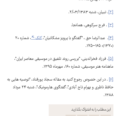
[۲]
. تبیان، شنبه ۲/۰۳/۱۳۸۳.
[۳]
. فرج سرکوهی، همانجا.
[۴]
. عبدالرضا حق ، "گفتگو با پرویز مشکاتیان"،
کلک
، شماره ۲۰
(۱۳۷۰): ۱۶۵–۱۷۵.
[۵]
. فرزاد فخرالدینی، "بررسی روند تلفیق در موسیقی معاصر ایران"،
ماهنامه هنر موسیقی، شماره ۱۶۰، مهرماه ۱۳۹۵.
[۶]
. در این خصوص رجوع کنید به مقاله سجاد پورقناد، "توصیه هایی به
حافظ ناظری و بهرام تاج آبادی"، گفتگوی هارمونیک"، شنبه ۲۴ مرداد
۱۳۸۸.
این مطلب را به اشتراک بگذارید