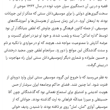
فقیه و در پی آن دستگیری سران حزب توده در سال ۱۳۶۲ موجی از
سخت‌گیری‌های دولتی را برای موسیقی‌دانان سنتی که متأثر از این جریانات
بودند به ارمغان آورد. در این زمان بسیاری از هنرستان‌ها و آموزشگاه‌های
موسیقی، از جمله کانون فرهنگی و هنری چاوش که لطفی بنیانگذار آن بود
توسط "اداره اماکن" بسته و پلمب شدند و خود او نیز در اجرای کنسرت و
عرضه آثارش با ممنوعیت مواجه شد، هرچند که او در مواردی با تکیه بر نام
و سنت گذشتگان این موانع را دور زد. سرانجام لطفی چون مجید درخشانی
و حسین علیزاده و شماری دیگر ازموسیقی‌دانان سنتی ایران راه مهاجرت را
در پیش گرفت.
به نظر می‌رسید که با خروج این گروه، موسیقی سنتی ایران وارد دوره‌ای از
فترت شود. اما چنین نشد. فضای حاکم برجامعه ایران سرشار از حس
هویت اندیشی و اشتیاق برای استماع نغماتی بود که گذشتگانی چون آقا
حسینقلی و میرزا عبدالله فراهانی به ارث گذاشته بودند. جوانانی که از
موسیقی آوازی "امان، امان" روی بر تافته بودند با شنیدن ردیف خوانی