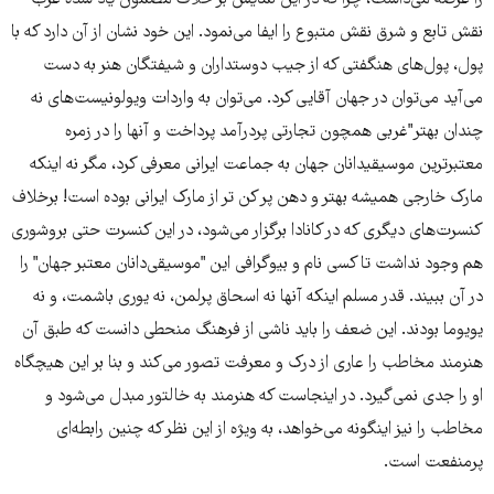
نقش تابع و شرق نقش متبوع را ایفا می‌نمود. این خود نشان از آن دارد که با
پول، پول‌های هنگفتی که از جیب دوستداران و شیفتگان هنر به دست
می‌آید می‌توان در جهان آقایی کرد. می‌توان به واردات ویولونیست‌های نه
چندان بهتر"غربی همچون تجارتی پردرآمد پرداخت و آنها را در زمره
معتبرترین موسیقیدانان جهان به جماعت ایرانی معرفی کرد، مگر نه اینکه
مارک خارجی همیشه بهتر و دهن پر کن تر از مارک ایرانی بوده است! برخلاف
کنسرت‌های دیگری که در کانادا برگزار می‌شود، در این کنسرت حتی بروشوری
هم وجود نداشت تا کسی نام و بیوگرافی این "موسیقی‌دانان معتبر جهان" را
در آن ببیند. قدر مسلم اینکه آنها نه اسحاق پرلمن، نه یوری باشمت، و نه
یویوما بودند. این ضعف را باید ناشی از فرهنگ منحطی دانست که طبق آن
هنرمند مخاطب را عاری از درک و معرفت تصور می‌کند و بنا بر این هیچگاه
او را جدی نمی‌گیرد. در اینجاست که هنرمند به خالتور مبدل می‌شود و
مخاطب را نیز اینگونه می‌خواهد، به ویژه از این نظر که چنین رابطه‌ای
پرمنفعت است.