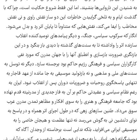
به شنیدن این ناروایی‌ها بنشیند. اما این فقط شروع حکایت است، چرا که با
گذشت ایام و به تلخی گراییدن خاطرات این دو ساز نقش راوی و نی نقش
مخاطب را ایفا می‌کند، نقش‌هایی که متناوباً تا پایان اثر رد و بدل می‌شود.
انگار که سرکوب سیاسی، جنگ، و دیگر پیامد‌های نومیدکننده انقلاب
سازنده اثر را واداشته تا به سنت‌های گذشته با دیدی باز بنگرد و در این
بازنگری ضرورت بازسازی و انطباق آنها را با جهان مدرن که مورد نفی
کارگزاران سیاسی و فرهنگی رژیم حاکم بود برجسته سازد. دیگر نه توسل به
سنت‌های ملی و مذهبی و نه بازتولید موسیقی به جا مانده از عهد قاجار به
تتهایی پاسخگوی روحیات و ضروریات دوران پس از انقلاب نبود. ایران به
رغم نظام سیاسی و عقیدتی حاکم بر آن به فاز جدیدی از مدرنیته قدم نهاده
بود که جامعه فرهنگی و هنری را به سوی افکار و مظاهر تمدن مدرن غرب
سوق می‌داد. طنین سازهای زهی که در طول اجرای اثر همراه و در پاسخ به
نوای دلنشین نی به گوش می‌رسد نه تنها عظمت و هیجان خاصی را به
موسیقی ایرانی می‌افزاید، بلکه ندایی است برخاسته از وجدان آگاه که
پرسشگرانه ذهن ایرانی را به پرهیز از غرب‌هراسی ترغیب می‌کند. سازآرایی نی