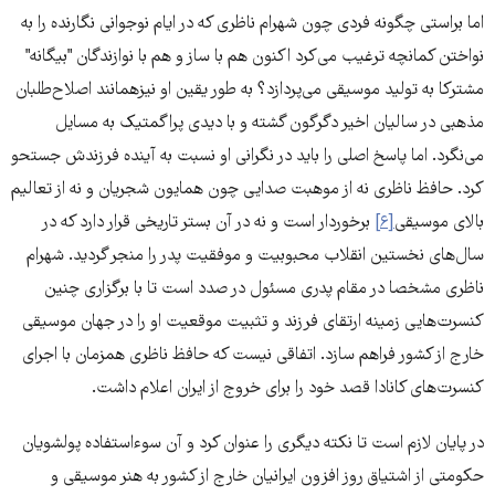
اما براستی چگونه فردی چون شهرام ناظری که در ایام نوجوانی نگارنده را به
نواختن کمانچه ترغیب می‌کرد اکنون هم با ساز و هم با نوازندگان "بیگانه"
مشترکا به تولید موسیقی می‌پردازد؟ به طور یقین او نیزهمانند اصلاح‌طلبان
مذهبی در سالیان اخیر دگرگون گشته و با دیدی پراگمتیک به مسایل
می‌نگرد. اما پاسخ اصلی را باید در نگرانی او نسبت به آینده فرزندش جستحو
کرد. حافظ ناظری نه از موهبت صدایی چون همایون شجریان و نه از تعالیم
بالای موسیقی
[۶]
برخوردار است و نه در آن بستر تاریخی قرار دارد که در
سال‌های نخستین انقلاب محبوبیت و موفقیت پدر را منجر گردید. شهرام
ناظری مشخصا در مقام پدری مسئول در صدد است تا با برگزاری چنین
کنسرت‌هایی زمینه ارتقای فرزند و تثبیت موقعیت او را در جهان موسیقی
خارج از کشور فراهم سازد. اتفاقی نیست که حافظ ناظری همزمان با اجرای
کنسرت‌های کانادا قصد خود را برای خروج از ایران اعلام داشت.
در پایان لازم است تا نکته دیگری را عنوان کرد و آن سوءاستفاده پولشویان
حکومتی از اشتیاق روز افزون ایرانیان خارج از کشور به هنر موسیقی و