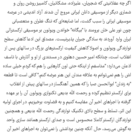
اگر چه عقلانیتی که شجریان، علیزاده، مشکاتیان، کامبیز روشن روان و
شماری دیگر از موسیقی دانان ایرانی مروج آن شدند آزاد اندیشی در عرصه
موسیقی ایرانی را سبب گشت، اما ضایعه‌ای که تنگ نطران و متعصبانی
چون نور علی خان برومند با "بیگانه" خواندن ویولون بر موسیقی ارکسترالی
ایران وارد آوردند به سادگی جبران پذیرنیست. مصداق این ادعا کاهش سطح
نوازندگی ویولون و اصولا کاهش کیفیت ارکستر‌های بزرگ در سالهای پس از
انقلاب است، چنانکه امیر حسین دهلوی در مستندی از او و آثارش با تاسف
اذعان می‌دارد: "متاسفم از اینکه حتی اون کارهایی را هم که کردم خیلی ساده
اش را هم نمی‌توانم به علاقه مندان این هنر عرضه کنم." کافی است تا قطعه
"به زندان" ابوالحسن صبا را که همین آهنگساز در سالهای پیش از انقلاب
برای ارکستر تنظیم کرده و رحمت الله بدیعی تکنوازی ویولون آن را بر عهده
گرفته با اجراهای اخیر آن مقایسه کنیم و به قضاوت برخیزیم. در اجرای اولیه
این اثر، تسلط و سطح بالای تکنیک نوازندگی رحمت الله بدیعی و همچنین
نوازندگان ارکستر کاملا محسوس است و صدای ارکستر همانند سازی واحد
به گوش می‌رسد، حال آنکه چنین برداشتی را نمی‌توان به اجراهای اخیر آن