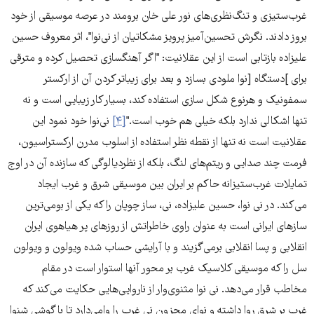
غرب‌ستیزی و تنگ‌نظری‌های نور علی خان برومند در عرصه موسیقی از خود
بروز دادند. نگرش تحسین‌آمیز پرویز مشکاتیان از نی‌نوا"، اثر معروف حسین
علیزاده بازتابی است از این عقلانیت: "اگر آهنگسازی تحصیل کرده و مترقی
برای ]دستگاه [نوا ملودی بسازد و بعد برای زیباتر کردن آن از ارکستر
سمفونیک و هرنوع شکل ‌سازی استفاده کند، بسیار کار زیبایی است و نه
تنها اشکالی ندارد بلکه خیلی هم خوب است."
[۴]
نی‌نوا خود نمود این
عقلانیت است نه تنها از نقطه نظر استفاده از اسلوب مدرن ارکستراسیون،
فرمت چند صدایی و ریتم‌های لنگ، بلکه از نظردیالوگی که سازنده آن در اوج
تمایلات غرب‌ستیزانه حاکم بر ایران بین موسیقی شرق و غرب ایجاد
می‌کند. در نی نوا، حسین علیزاده، نی، ساز چوپان را که یکی از بومی‌ترین
سازهای ایرانی است به عنوان راوی خاطراتش از روزهای پر هیاهوی ایران
انقلابی و پسا انقلابی برمی‌گزیند و با آرایشی حساب شده ویولون و ویولون
سل را که موسیقی کلاسیک غرب بر محور آنها استوار است در مقام
مخاطب قرار می‌دهد. نی نوا مثنوی‌وار از ناروایی‌هایی حکایت می‌کند که
غرب بر شرق روا داشته و نوای محزون نی غرب را وامی‌دارد تا با گوشی شنوا