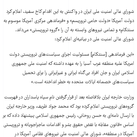
شورای عالی امنیت ملی ایران در واکنش به این اقدام کاخ سفید، اعلام کرد
دولت آمریکا «دولت حامی تروریسم» و «فرماندهی مرکزی آمریکا موسوم به
سنتکام» و تمامی نیروهای وابسته به آن را «گروه تروریستی» می‌داند.
شورای عالی امنیت ملی در بیانیه‌ای اعلام کرد:
«این فرماندهی [سنتکام] مسئولیت اجرای سیاست‌های تروریستی دولت
امریکا علیه منطقه غرب آسیا را به عهده داشته که امنیت ملی جمهوری
اسلامی ایران و جان افراد بی‌گناه ایرانی و غیرایرانی را برای تحمیل
سیاست‌های خصمانه ایالات متحده به خطر انداخته است.»
وزارت خارجه ایران بلافاصله بعد از قرار گرفتن نام سپاه پاسداران در فهرست
گرو‌ه‌های تروریستی اعلام کرده بود که محمد جواد ظریف، وزیر خارجه ایران
با ارسال نامه‌ای به حسن روحانی، رئیس جمهوری اسلامی پیشنهاد داده که بر
اساس «قانون مقابله با نقض حقوق بشر و اقدامات ماجراجویانه و تروریستی
آمریکا در منطقه»، شورای عالی امنیت ملی نیروهای نظامی آمریکا در