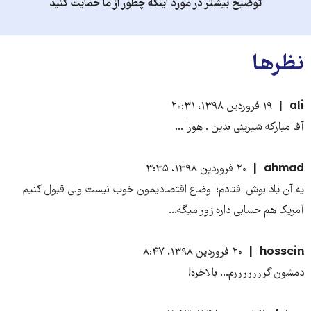
توضیح بیشتر در مورد اینکه چطور از ما حمایت کنید
نظرها
ali
۱۹ فروردین ۱۳۹۸، ۲۰:۳۱
آقا مبارکه شیرینی بدین . هورا ...
ahmad
۲۰ فروردین ۱۳۹۸، ۳:۳۵
یه آن یاد بوش افتادم؛ اوضاع اقتصادیمون خوب نیست ولی قبول کنیم
آمریکا هم حسابی داره زور میگه...
hossein
۲۰ فروردین ۱۳۹۸، ۸:۴۷
دمشون گرررررررم... بالاخره!