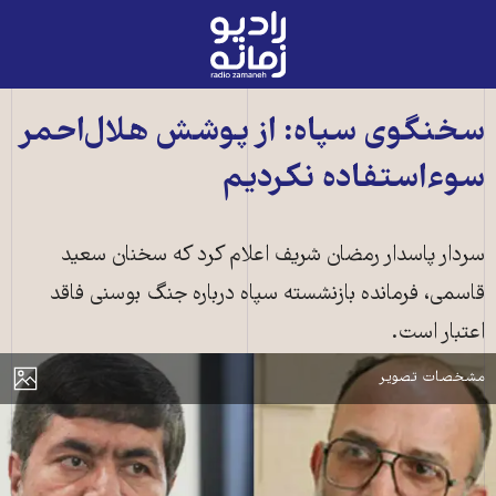
رادیو
زمانه
-
به
سخنگوی سپاه: از پوشش هلال‌احمر
صفحه
سوءاستفاده نکردیم
اصلی
سردار پاسدار رمضان شریف اعلام کرد که سخنان سعید
قاسمی، فرمانده بازنشسته سپاه درباره جنگ بوسنی فاقد
اعتبار است.
سعید قاسمی، بازنشسته سپاه (راست)، رمضان شریف، سخنگوی سپاه (چپ)
مایش
مشخصات تصویر