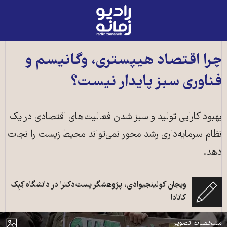
رادیو
زمانه
-
به
چرا اقتصاد هیپستری، وگانیسم و
صفحه
فناوری سبز پایدار نیست؟
اصلی
بهبود کارایی تولید و سبز شدن فعالیت‌های اقتصادی در یک
نظام سرمایه‌داری رشد محور نمی‌تواند محیط زیست را نجات
دهد.
ویجان کولینجیوادی، پژوهشگر پست‌دکترا در دانشگاه کِبِک
کانادا
روی تابلو نوشته شده: «وگان شو [با علامت قلب]» ــ عکس:‌Flickr, by alisdare1
مایش
مشخصات تصویر