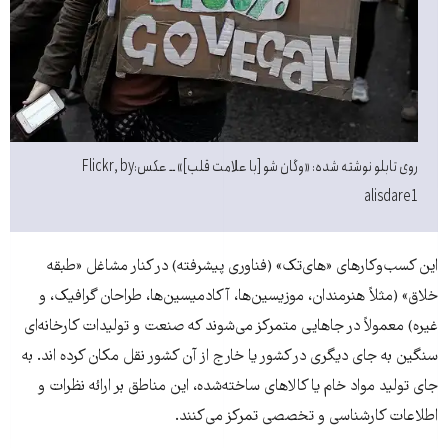
روی تابلو نوشته شده: «وگان شو [با علامت قلب]» ــ عکس:‌Flickr, by
alisdare1
این کسب‌وکارهای «های‌تک» (فناوری پیشرفته) در کنار مشاغل «طبقه
خلاق» (مثلاً هنرمندان، موزیسین‌ها، آکادمیسین‌ها، طراحان گرافیک، و
غیره) معمولاً در جاهایی متمرکز می‌شوند که صنعت و تولیدات کارخانه‌ای
سنگین به جای دیگری در کشور یا خارج از آن کشور نقل مکان کرده اند. به
جای تولید مواد خام یا کالاهای ساخته‌شده، این مناطق بر ارائه نظرات و
اطلاعات کارشناسی و تخصصی تمرکز می‌کنند.