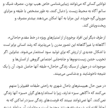
توانایی کسانی که می‌توانند زیبایی‌شناسی خاص هیپ بودن، مصرف شیک و
سالمِ آگاه به محیط زیست را دنبال کنند، به طور مشخص با طبقه و مزایای
موروثی گره خورده. این مزایا به آنها امکان می‌دهند بیشتر مصرف و
ریخت‌و‌پاش کند.
از طرف دیگر این افراد برخوردار از امتیازهای ویژه در خط مقدم «باحالی»،
آگاهانه یا غیرآگاهانه این تصور مدرن را می‌پذیرند که رشد انسانی برابر است
با اشکال جدیدی از ارزش که برای تولید سود استثمار می‌شوند. بنابراین اگر
تخریب خشن زیست‌بوم‌ها و جابه‌جایی اجتماعی گروهی از انسان‌ها و
موجودات در جهان از سبک زندگی «باحال» طبقه آنها حاصل شود، آن را یک
نتیجه ناخوشایند و بدشانسی می‌بینند.
در عین حال هیپسترهای باحال شهری به راحتی طبقات فقیرتر را متهم
می‌کنند که «آگاهی سبز» ندارند، زیرا با استانداردهای گران «سبز» آنها زندگی
نمی‌کنند. آنها نمی‌توانند ببینند که فرصت‌های زندگی سبز در اماکنی که به
لحاظ اقتصادی در مضیقه هستند محدود است و مقامات آن مناطق نیز به