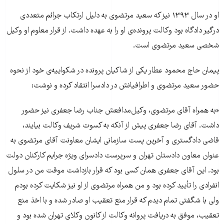
او در سال ۱۳۹۳ نیز که سعید مرتضوی به دلیل ارتکاب جرائم متعددی
درگیر دادگاه بود وکالت پرونده‌ی او را به عهده داشت. از قرار معلوم او وکیل
شخصی سعید مرتضوی است.
پیمان حاج محمود عطار یکی از شاکیان پرونده در شکواییه‌‌ی خود از نحوه
حضور سعید مرتضوی و اطرافیانش در دادسرا انتقاد کرده و نوشت:‌
«به همراه آقای مرتضوی، وکیل‌مدافعش جناب رضا جعفری نیز حضور
داشت. آقای رضا جعفری پیش از آنکه به کسوت شریف وکالت بیایند،
قاضی دادگستری و آخرین پست سازمانی ایشان معاونت آقای مرتضوی به
عنوان معاون دادستان تهران و سرپرست دادسرای ویژه جرایم کارکنان دولت
بود. این آقای جعفری همان کسی بود که قرار بازداشت موقت من در سلول
انفرادی را تأیید کرده بود و من همراه مرتضوی از او نیز شکایت کرده بودم
ولی با شگفتی تمام دیدم که قرار منع تعقیب او صادر شده و با اخذ منع
تعقیب، موفق به دریافت پروانه وکالت از کانون وکلای تهران شده بود و