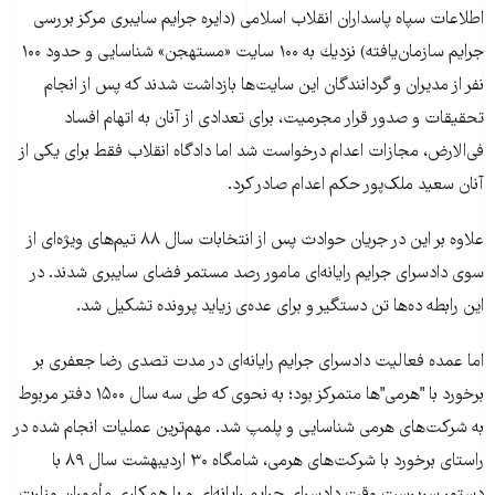
اطلاعات سپاه پاسداران انقلاب اسلامی (دایره جرایم سایبری مركز بررسی
جرایم سازمان‌یافته) نزدیك به ۱۰۰ سایت «مستهجن» شناسایی و حدود ۱۰۰
نفر از مدیران و گردانندگان این سایت‌ها بازداشت شدند كه پس از انجام
تحقیقات و صدور قرار مجرمیت، برای تعدادی از آنان به اتهام افساد
فی‌الارض، مجازات اعدام درخواست شد اما دادگاه انقلاب فقط برای یكی از
آنان سعید ملک‌پور حكم اعدام صادر كرد.
علاوه بر این در جریان حوادث پس از انتخابات سال ۸۸ تیم‌های ویژه‌ای از
سوی دادسرای جرایم رایانه‌ای مامور رصد مستمر فضای سایبری شدند. در
این رابطه ده‌ها تن دستگیر و برای عده‌‌ی زیاید پرونده تشکیل شد.
اما عمده فعالیت دادسرای جرایم رایانه‌ای در مدت تصدی رضا جعفری بر
برخورد با "هرمی"‌ها متمركز بود؛ به نحوی كه طی سه سال ۱۵۰۰ دفتر مربوط
به شركت‌های هرمی شناسایی و پلمپ شد. مهم‌ترین عملیات انجام شده در
راستای برخورد با شركت‌های هرمی، شامگاه ۳۰ اردیبهشت سال ۸۹ با
دستور سرپرست وقت دادسرای جرایم رایانه‌ای و با همكاری مأموران وزارت