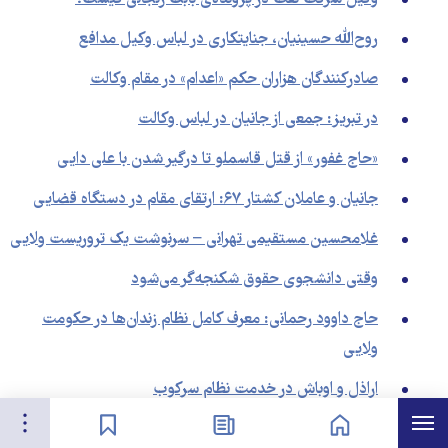
روح‌الله حسینیان، جنایتکاری در لباس وکیل مدافع
صادرکنندگان هزاران حکم «اعدام» در مقام وکالت
در تبریز: جمعی از جانیان در لباس وکالت
«حاج غفور» از قتل قاسملو تا درگیر شدن با علی دایی
جانیان و عاملان کشتار ۶۷: ارتقای مقام در دستگاه قضایی
غلامحسین مستقیمی ‌‌تهرانی – سرنوشت یک تروریست ولایی
وقتی دانشجوی حقوق شکنجه‌گر می‌شود
حاج داوود رحمانی: معرف کامل نظام زندان‌ها در حکومت
ولایی
اراذل و اوباش در خدمت نظام سرکوب
هرست
تنظیمات
صفحه نخست
اخبار
نشان‌گذاشته‌ها
احمدرضا کریمی «تواب دو نظام» و همکار دو دستگاه امنیتی