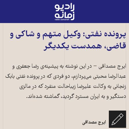
رادیو
زمانه
-
به
پرونده‌ نفتی: وکیل متهم و شاکی و
صفحه
قاضی، همدست یکدیگر
اصلی
ایرج مصداقی − در این نوشته به پیشینه‌ی رضا جعفری و
عبدالرضا محبتی می‌پردازم، دو فردی که در پرونده نفتی بابک
زنجانی به وکالت علیرضا زیباحالت منفرد که در مالزی
دستگیر و به ایران مسترد گردید، گماشته‌ شده‌اند.
عکس زمینه: علیرضا زیباحالت منفرد در دادگاه − دو عکس مونتاژ شده: رضا
ایرج مصداقی
جعفری (بالا) و عبدالرضا محبتی