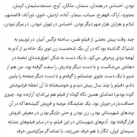
بودن. احساس در همدان، سمنان، ملکان، آوج، مسجد‌سلیمان، کرمان،
بجنورد، اراک، قهفرخ، میناب، بیجار، آباده، اردبیل، خوی، نورآباد، قائمشهر،
ایلام و هزاران هزار شهر دیگر بودن. احساس در تهران نبودن. در مرکز نبودن.
چند وقت پیش بخشی از فیلم نفس، ساخته نرگس آبیار، در توییتر به
اشتراک گذاشته بود که در آن یک شخصیت زن توی یک خانه پر از آدم به
لهجه یزدی پرحرفی می‌کرد. با یک دست به شکل اغراق‌شده‌ای تخمه در
دهانش می‌شکست و با دست دیگر چادرش را سفت گرفته بود. من هم از
شرم با یک دست جلوی چشمانم را گرفتم و با دست دیگر صفحه را پایین
دادم. (فیلم را چند سال پیش دیدم و خوشبختانه تا آن لحظه فراموشش
کرده بودم.) تماشای همین تکه کوتاه از فیلم هم بی‌اندازه آزارنده بود. چیزی
حماقت‌بار در جریان بود. یک نمایشگاه عرضه و فروش کلیشه‌ها که در آن
برندهای شهرستانی بودن، زن بودن و حتی بازیگر بودن در معرض فروش
قرار گرفته بود. آدم‌های شهرستانی در این فیلم، و در سایر فیلم‌های مشابه
سینمای ایران، انگار با هم حرف نمی‌زنند. با تماشاگر مرکزنشین حرف