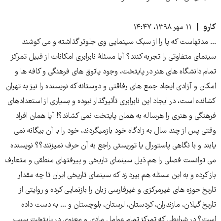
کارو
۱۱ مهر ۱۳۹۸، ۱۴:۴۷
... مدتهاست که پا را از سبک سینمایی وی جلوتر گذاشته و می کوشند
سینمای متفاوتی را تجربه کنند؟ آیا مسئلۀ نابرابری امکانات از قبیل تمرکز
تمام دانشگاه های هنر در پایتخت، وجود پاتوق های فرهنگی و کافه ها و
امکان و آزادی ایجاد جمع های رفاقتی و دوستانه که نویسنده را نیز به تهران
کشانده است، در ایجاد این نابرابری تأثیرگذار نبوده و بسیاری از استعدادهای
فرهنگی و هنری را هرساله به همان پایتخت نمی کشاند؟! آیا همان افراد
وقتی پس از چند سال به زادگاه خود بازمیگردند، خود را با آن بیگانه نمی
یابند و با نگاهی پاستورال یا توریستی راجع به آن حرف نمیزنند؟؟ نویسنده
می توانست فصلی را هم ذیل سینمای تاریخی و پیرفتهای منطقی و متعارف
باز کرده و به این مسئله هم بپردازد که سینمای تاریخی ایران تا چه مقدار
تاریخ حوزه های غیرمرکزی و غیرفارسی زبان را بازنمایی کرده و روایتی از
تاریخ گیلان، مازندران، کردستان، لرستان، بلوچستان و ... به دست داده
است؟ در شرایطی که تمرکز تمام عوامل مادی و معنوی در پایتخت سبب