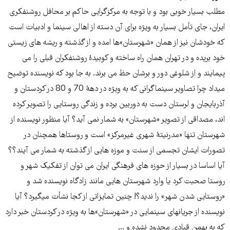
مطلب بسیار خوبی بود و با توجه به مرکزگرایی حاکم بر محافل روشنفکری
ایران، جای تأمل بسیار به ویژه برای آن دسته از اهالی سینما و ادبیات است
که خودشان نیز از همان «شهرستان»ها امده و از گذشته و ریشه های زیستی
خود بریده و در تهران همان راه ساخته و کوبیدۀ روشنفکران قبلی را می
پیمایند و از شلوغی دور و برشان حظ می برند. به جا بود که نویسنده توضیح
میداد چرا تصاویر سینماگرانی که به ویژه در دهۀ 70 و 80 در کردستان و
آذربایجان و لرستان دست به دوربین برده و زندگی روستایی را تصویر کرده
اند، مصداقی از تصویر «شهرستان» به شمار نمی آید؟ آیا منظور نویسنده از
شهرستان تنها «مدرنیتۀ شهری غیرمرکز» است و روستاها همچنان در
تصورات ایشان تجسمی از سنت و موزه هایی از گذشته به شمار می آیند؟؟
آیا اساسا در بسیار از حوزه های فرهنگی ایران می توان از تفکیک شهر و
روستا صحبت کرد یا وارد شهرستان هایی مانند زادگاه نویسنده شد و
«روستایی شدن شهر» را ندید؟! چنین تمایزاتی از کجا نشأت میگیرد؟ آیا
نویسنده از جریانهای سینمایی در «شهرستان»ها به ویژه در کردستان خبر دارد
که به بهمن قبادی محدود نشده و ...