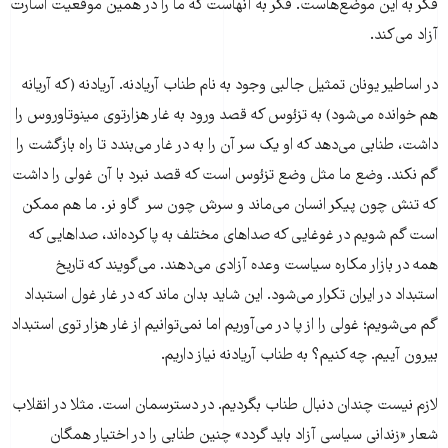
فکر به این موضع‌هاست. فکر به آنهاست که ما را در همین موقعیت اسارت
آزاد می‌کند.
در اساطیر یونان تمثیل جالبی وجود به نام طناب آریادنه. آریادنه (که آریانه
هم خوانده می‌شود) به تزئوس که قصد ورود به غار هزارتوی مینوتاوروس را
داشت، طنابی می‌دهد که او یک سر آن را به در غار می‌بندد تا راه بازگشت را
گم نکند. وضع ما مثل وضع تزئوس است که قصد نبرد با آن غولی را داشت
که تنش چون پیکر انسان می‌ماند و سرش چون سر گاو نر. ما هم ممکن
است گم شویم در غوغایی که صداهای مختلف به پا کرده‌اند، صداهایی که
همه در بازار مکاره سیاست وعده آزادی می‌دهند. می‌گویند که تاریخ
استبداد در ایران تکرار می‌شود. این شاید بدان ماند که در غار غول استبداد
گم می‌شویم؛ غولی را از پا در می‌‌آوریم اما نمی‌توانیم از غار هزار توی استبداد
بیرون آییم. چه کنیم؟ به طناب آریادنه نیاز داریم.
لازم نیست چندان دنبال طناب بگردیم. در دسترسمان است. مثلا در انقلاب
شعار «زندانی سیاسی آزاد باید گردد» چنین طنابی را در اختیار همگان