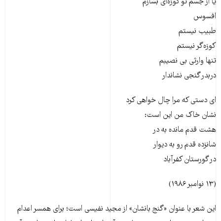
يا از جسم تو کوزه‌ای بسازم
افسوس
طبيب نيستم
کوزه‌گر نيستم
تنها وارثی بی نصيبم
دربدر گنجی نشاندار
ای دستی که مرا چال خواهی کرد
نشان خاک من اين است:
هشت قدم مانده به در
شانزده قدم رو به ديوار
در گورستان کفرآباد
(۱۳ نوامبر ۱۹۸۶)
این شعر با عنوان «گنج بانشان» از مجید نفیسی است؛ برای همسر اعدام