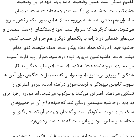
گفتیم ممکن است همین وضعیت ادامه یابد. آنچه در این وضعیت
چشمگیر است، حاشیه‌بندی و گسست در همه طبقات است. در میان
مالداران هم بخشی به حاشیه می‌روند، مثلا به این صورت که از کشور خارج
می‌شوند. طبقه کارگر هم که سزاوار است انبوه زحمتکشان از جمله معلمان و
نیروهای خدماتی در ادارات یا بنگاه‌های دیگر را هم جزو آن حساب کنیم،
حاشیه خود را دارد که همانا توده بیکار است. طبقه متوسط فقیر مدام
بیشتر حالت حاشیه‌نشین می‌یابد. توده درحاشیه، هم از رویه غارت آسیب
می‌بیند هم از رویه "مدیریت" به قصد انباشت. این مال‌باختگان، بیکار
شدگان، کارورزان بی‌حقوق، انبوه جوانانی که تحصیل دانشگاهی برای آنان به
صورت کابوس بیهودگی و فرصت‌سوزی درآمده است، نیروی اعتراض را
تشکیل می‌دهند. اعتراض می‌کنند و سرکوب می‌شوند. اما دوباره از فردا برای
بقا باید در حاشیه سیستمی زندگی کنند که طبقه بالای آن در همپیوندی
ساختاری با دولت سرکوبگر است و گفتمان چیره در آن تصاحب‌گری و
محاسبه بر اساس سود و زیانی است که به اطاعت راه می‌برد.
طرح این گونه مسائل خوشایند نیست، چون قالب فکری عادت‌شده ما