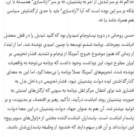
حاکم نه بر سر تبدیل از آمر به پشتیبان، نه بر سر "آزادسازی" همبسته با آن،
بلکه بر سر این بوده است که آیا "آزادسازی" باید با حدی از گشایش سیاسی
هم همراه باشد یا نه.
حسن روحانی در دوره پسابرجام امیدوار بود که کلید تبدیل را در قفل معضل
انباشت بچرخاند. برنامه ششم توسعه با چنین امیدی نوشته شد. اما از ابتدا،
از زمانی که هنوز موضوع خروج آمریکا از برجام و تشدید فشار تحریمی بر
ایران مطرح نبود، این برداشت وجود داشت که برنامه بی‌توجه به واقعیات
نوشته شده. تحریم‌های آمریکا عملاً برنامه را بی‌معنا کرد، اما این به معنای
کنار گذاشتن ایده دولت پشتیبان نبود. فشار تحریمی در داخل بدل به
فشاری شد برای انتقال مرکز ثقل برنامه به سویی که ارگان‌های امنیتی به
صورت پشتیبان روند انباشت درآیند. تأکید رهبر بر اقتصاد، بر مدیریت، و بر
تولید بیشتر شد، آن هم به عنوان جهاد. دولت پشتیبان در این معنا دولت
پاسدار انباشت است. پاسداران انباشت‌کننده بخشی از «ژنرال‌های سوپر ریچ»
این دولت‌اند و آن قدر سهم دارند که خشنود از وظیفه پاسداری‌شان باشند.