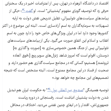
اقتصاد در دانشگاه الزهراء در تهران، پس از اعتراضات اخیر در یک سخنرانی
حرفی زد که توصیف گویای مفهوم "پشتیبانی" است. او
گفت
: «یکی از
پیامدهای سیاست‌های نئولیبرالی، تقلیل تدریجی نقش دولت به ارایه
تسهیلات به سرمایه‌گذاران به اسم آزادسازی است. البته این موضوع در اکثر
کشورها وجود دارد اما در ایران ویژگی‌های خاص خود را دارد چون به اسم
انقلاب و اسلام این اتفاق صورت می‌گیرد. یکی از پیامدهای سیاست‌های
نئولیبرالی پس از جنگ همین خصوصی‌سازی به [صورت واگذاری به]
دوستان، اقوام است که امروز شاهد ژنرال‌های سوپر ریچ [:فوق العاده
ثروتمند] هستیم؛ کسانی که در مجامع سیاست‌گذاری هم حضور دارند و
صحبت از فساد در این مجامع ممنوع است، البته مشخص است که نتیجه
تصمیم‌های این مجامع چه خواهد بود.»
توصیه همیشگی "
صندوق بین‌المللی پول
" به حکومت ایران هم تبدیل
شدن به دولت پشتیبان انباشت است. رفسنجانی در دوره ریاست
جمهوری‌اش، اقتدار را در ایفای چنین نقشی می‌دید. اختلاف در محافل