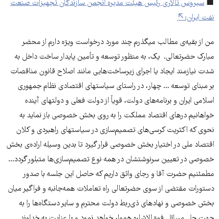
■
سیروس تالاری رئیس هیئت مدیره‌ انجمن سازندگان تجهیزات صنعت
نفت ایران:
من از بقیه‌ی مطالب میگذرم چند مورد درخواست ویژه دارم از محضر
مبارک حضرتعالی. یک، به منظور توسعه و تأمین پایدار ساخت داخل به
شدت نیازمند ایجاد یا اجرای زیرساخت‌ها‌یی مانند اصلاح قانون مناقصات
بر مبنای توسعه ... چهار، در راستای سیاستهای اقتصادی نظام جمهوری
اسلامی ایران و برنامه‌های دولت، قویاً از دولت فعلی و دولتهای آینده
خواهانیم درهای اقتصاد مملکت را به روی بخش خصوصی باز نماید به
نحوی که اکثریت کرسی‌های تصمیم‌سازی در سیاستهای راهبردی و کلان
اقتصاد ملی در اختیار بخش خصوصی قرار گیرد تا بدین وسیله اراده‌ی بخش
خصوصی در تعیین سرنوشتشان در همه‌ نوع تصمیم‌سازی‌ها متبلور گردد...
مطمئنیم حضرت آقا و رجای واثق داریم که حاصل این جلسه با صدور
دستورات مقتضی از سوی حضرتعالی راه تعاملات همه‌جانبه و فراگیر میان
بخش خصوصی و نهادهای ذی‌ربط دولت محترم و سایر دستگاه‌ها را به
جهت حل مسائل فوق‌الاشاره هموار خواهد نمود و با عنایت به خداوند