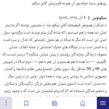
روزهای سیاه خواندیم. آن هم به قلم زیبای آقای نیکفر
میکونوس
۴ آذر ۱۳۹۸، ۱۵:۳۵
با تشکر از هموطن فرهیخته آقای نیکفر جدا از مضمون نوشته اگر به تیتر
اصلی (ما همه با هم نیستیم ) که نشانه گزار پیام نوشته است برگردیم. سوال
اصلی این است که مگر نه اینکه در هر تحول اجتماعی که جدال بر سر داشت
و نداشتن است و در بنزنگاه های تحرک اجتماعی از جمله انقلاب جدایی
صفوف دارندگان وبازندگان روشنتر از پیش نمایان میگردد؟ درستر اینست که
بگوییم ----ما همه با هم هستیم و آن هم با هم---- دوم اینکه در شورش
های 96 و 98 حداقل یک سوی تقابل اجتماع یعنی نظام شکنجه و کشتار
جمهوری اسلامی به روشنی و بی پرده با همه توان -واین بار از ترس مرگ
-به میدان آمده است.آنسوی میدان هم بخش بزرگی از گرسنگان و بیکاران
و تحقیر شدگان ایستاده اند که که پیام اصلیشان این است که با وجود رژیم
سفاک اسلامی آینده ای ندارند.این اگر تقابل دولت و وملت نیست شما
هرست
تنظیمات
صفحه نخست
اخبار
نشان‌گذاشته‌ها
اسم دیگری بر آن بگذارید . در نوشته شما جز موشکافی وبخشا تردید و