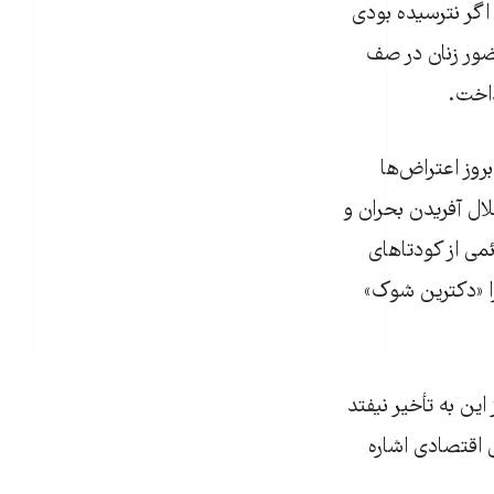
اگر نترسیده بودی
ور زنان در صف
داخت.
روز اعتراض‌ها
ال آفریدن بحران و
می از کودتاهای
را «دکترین شوک»
ین به تأخیر نیفتد
 از اعتراض‌های دی ۹۶ هم به جراحی اقتصادی اشاره