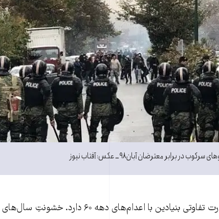
ب در برابر معترضان آبان ۹۸ ــ عکس: آفتاب نیوز
اما این «نمایش» قدرت تفاوتی بنیادین با اعدام‌های دهه ۶۰ 