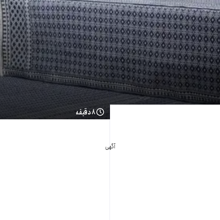
۸ دقیقه
آگهی