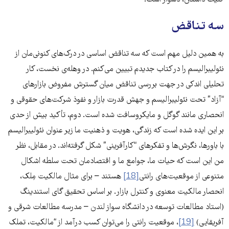
سه تناقض
به همین دلیل مهم است که سه تناقض اساسی در درک‌های کنونی‌مان از
نئولیبرالیسم را در کتاب جدیدم تبیین می‌کنم. در وهله‌ی نخست، کار
تحلیلی اندکی در جهت بررسی تناقض میان گسترش مفروض بازارهای
“آزاد” تحت نئولیبرالیسم و جهش قدرت بازار و نفوذ شرکت‌های حقوقی و
انحصاری مانند گوگل و مایکروسافت شده است. دوم، تأکید بیش از حدی
بر این ایده شده است که زندگی‌، هویت‌ و ذهنیت ما زیر عنوان نئولیبرالیسم
با باورها، نگرش‌ها و تفکرهای “کارآفرینی” شکل گرفته‌اند. در مقابل، نظر
من این است که حیات ما، جوامع ما و اقتصادمان تحت سلطه اشکال
متنوعی از موقعیت‌های رانتی
[18]
هستند – برای مثال مالکیت مِلک،
انحصار مالکیت معنوی و کنترل بازار. بر اساس تحقیق گای استندینگ
(استاد مطالعات توسعه در دانشگاه سواز لندن – مدرسه مطالعات شرقی و
آفریقایی)
[19]
، موقعیت رانتی را می‌توان کسب درآمد از “مالکیت، تملک