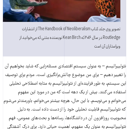
تصویر روی جلد کتاب The Handbook of Neoliberalism از انتشارات
Routledge در سال ۲۰۱۶ که Kean Birch نویسنده متنی که می‌خوانید از
ویراستاران آن است
نئولیبرالیسم – به عنوان سیستم اقتصادی مسئله‌زایی که شاید بخواهیم آن
را تغییر دهیم – برای من موضوع چالش‌برانگیزی است. مردم برای توصیف
این سیستم، به طور فزاینده‌ای از نئولیبرالیسم به مثابه اصطلاحی تحلیلی
استفاده می‌کنند. بیش از یک دهه است که من در مورد این مفهوم
می‌خوانم و می‌نویسم. با این حال، هرچه بیشتر می‌خوانم، باورمندتر می‌شوم
که نئولیبرالیسم قابلیت تحلیلی خود را از دست داده است. به دلیل
محبوبیت روزافزون آن در دانشگاه‌ها، رسانه‌ها و بحث‌های عمومی، فهم
نئولیبرالیسم به عنوان یک مفهوم، اهمیت حیاتی دارد. برای درک آشفتگی