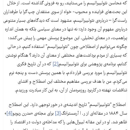
که مَحاسن نئولیبرالیسم را می‌ستایند، رو به فزونی‌ گذاشته است. از خلال
این بحث‌های فزاینده و محبوب- خواه از سوی منتقدان چپ‌گرا یا طرفداران
راست‌گرا – درباره‌ی نئولیبرالیسم، مشهود است که دیدگاه‌های بسیار متنوعی
درباره‌ی مفهوم آن وجود دارد؛ نه تنها در معنای سیاسی بلکه به همان اندازه
پراهمیت، در معنای تحلیلی. این موضوع پرسش مهمی را پیش می‌کشد:
چگونه می‌توانیم از اصطلاحی چون “نئولیبرالیسم” استفاده کنیم، در حالی
که بسیاری از مردم برداشت‌های مختلفی از معنای آن دارند؟ هنگام نوشتن
کتابم، برنامه‌ی پژوهشی برای نئولیبرالیسم
[2]
که در آن تاریخ فکری
نئولیبرالیسم را مورد بررسی قرار دادم، با همین پرسش دست و پنجه نرم
می‌کردم. من با هدف بررسی مفاهیم مختلف این اصطلاح و افشای
تناقضات نهفته در کاربرد روزمره‌مان از آن، به این کار مبادرت ورزیدم.
اصطلاح “نئولیبرالیسم” تاریخ اندیشه‌ی در خور توجهی دارد. این اصطلاح
سال ۱۸۸۴ در مقاله‌ای از ر. ا آرمسترانگ
[3]
برای مجله‌ی «مدرن ریویو
[4]
»
ظاهر شد. او در این مقاله لیبرال‌هایی را که مداخله‌ی دولت در اقتصاد را