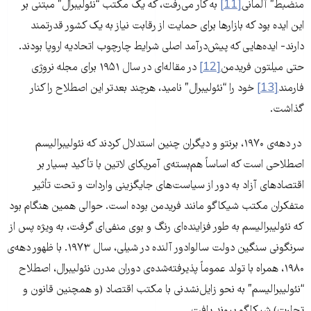
منضبط” آلمانی
[11]
به کار می‌رفت، که یک مکتب “نئولیبرال” مبتنی بر
این ایده بود که بازارها برای حمایت از رقابت نیاز به یک کشور قدرتمند
دارند- ایده‌هایی که پیش‌درآمد اصلی شرایط چارچوب اتحادیه اروپا بودند.
حتی میلتون فریدمن
[12]
در مقاله‌ای در سال ۱۹۵۱ برای مجله نروژی
فارمند
[13]
خود را “نئولیبرال” نامید، هرچند بعدتر این اصطلاح را کنار
گذاشت.
در دهه‌ی ۱۹۷۰، برنتو و دیگران چنین استدلال کردند که نئولیبرالیسم
اصطلاحی است که اساساً هم‌بسته‌ی آمریکای لاتین با تأکید بسیار بر
اقتصادهای آزاد به دور از سیاست‌های جایگزینی واردات و تحت تأثیر
متفکران مکتب شیکاگو مانند فریدمن بوده است. حوالی همین هنگام بود
که نئولیبرالیسم به طور فزاینده‌ای رنگ و بوی منفی‌ای گرفت، به ویژه پس از
سرنگونی سنگین دولت سالوادور آلنده در شیلی، سال ۱۹۷۳. با ظهور دهه‌ی
۱۹۸۰، همراه با تولد عموماً پذیرفته‌شده‌ی دوران مدرن نئولیبرال، اصطلاح
“نئولیبرالیسم” به نحو زایل‌نشدنی با مکتب اقتصاد (و همچنین قانون و
تجارت) شیکاگو پیوند یافت.