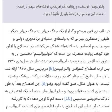
والتر لیپمن، نویسنده و روزنامه‌نگار آمریکایی. نوشته‌های لیپمن در نیمه‌ی
نخست قرن بیستم بر حرکت نئولیبرال تأثیرگذار بود.
در طلیعه‌ی قرن بیستم و گذار از یک جنگ جهانی به جنگ جهانی دیگر،
طیفی از متفکران لیبرالی که به واسطه‌ی استیلای برنامه‌ریزی دولتی و
سوسیالیسم احساس به حاشیه‌رانده‌شدگی می‌کردند، این اصطلاح را از آن
خود کردند. روایت متعارف این است که “نئولیبرالیسم” نخستین بار به
عنوان اصطلاحی برای توصیف لیبرالیسم تجدیدشده‌ای در سال‌های ۱۹۳۰
پس از به اصطلاح کنفرانس والتر لیپمن
[8]
در پاریس سال ۱۹۳۸ ارائه شد.
با این حال، تاریخ آن‌، چنان که این روایت دلالت می‌کند، بی‌شک و شبهه
نیست. به عنوان مثال، طبق گفته آرنود برنتو
[9]
، این اصطلاح بعداً به طور
عمده برای اشاره به فرانسوی‌ها و سایر لیبرال‌های مرتبط با یک انتشاراتی به
نام کتاب‌فروشی مدسیس
[10]
دست کم تا اوایل دهه ۵۰ به کار رفته
است. در آن زمان، این اصطلاح به طور فزاینده‌ای برای اشاره به “لیبرالیسم