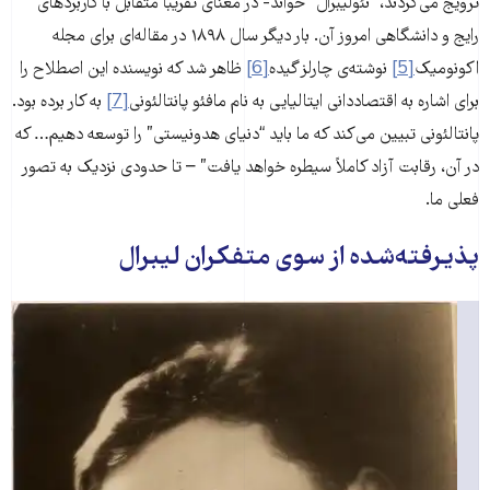
ترویج می‌کردند، “نئولیبرال” خواند- در معنای تقریباً متقابل با کاربردهای
رایج و دانشگاهی امروز آن. بار دیگر سال ۱۸۹۸ در مقاله‌ای برای مجله
اکونومیک
[5]
نوشته‌ی چارلز گیده
[6]
ظاهر شد که نویسنده این اصطلاح را
برای اشاره به اقتصاددانی ایتالیایی به نام مافئو پانتالئونی
[7]
به کار برده بود.
پانتالئونی تبیین می‌کند که ما باید “دنیای هدونیستی” را توسعه دهیم… که
در آن، رقابت آزاد کاملاً سیطره خواهد یافت” – تا حدودی نزدیک به تصور
فعلی ما.
پذیرفته‌شده از سوی متفکران لیبرال