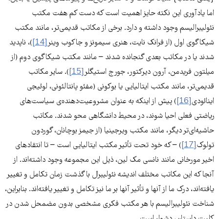
اما یادآوری این نکته حایز اهمیت است که دست کم هفت مکتب
نئولیبرالیسم وجود داشته و دارد. برخی از مکاتب قدیمی‌تر، مانند مکتب
شیکاگوی اول (از فرانک نایت، هنری سیمونز و جاکوب وینر
[14]
)، ناپدید
شدند یا در مکاتب بعدی گنجانده شدند – مانند مکتب شیکاگوی دوم (از
میلتون فریدمن، آرون دیرکتور، جورج استیگلر
[15]
). سایر مکاتب
قدیمی‌تر، مانند مکتب ایتالیایی یا بوکونی (مفئو پانتالئونی، لوئیجی
اینائودی
[16]
) پیش از اینکه به عنوان مشروعیت‌‌دهنده‌ی سیاست‌های
ریاضتی فعلی احیا شوند، در محیط دانشگاهی محو شدند. مکاتب
حاشیه‌ای‌تر دیگر، مانند مکتب ویرجینیا (از جیمز بوچانان، گوردون
تولوک
[17]
) – که خود تحت تأثیر مکتب ایتالیایی است – تا انتقادهای
اخیر مورخانی مانند نانسی مک لین، ذیل این مجموعه وجود داشته‌اند. از
آنجا که این مکاتب مختلف اندیشه نئولیبرال با گذشت زمان تکامل و تغییر
یافته‌اند، درک ما از آنها و تأثیر آنها بر ما نیز تکامل و تغییر یافته‌اند. بنابراین،
شناخت نئولیبرالیسم با هر مکتب فکری مشخصی بدون مضمحل شدن در
کلیت داستان، دشوار است.