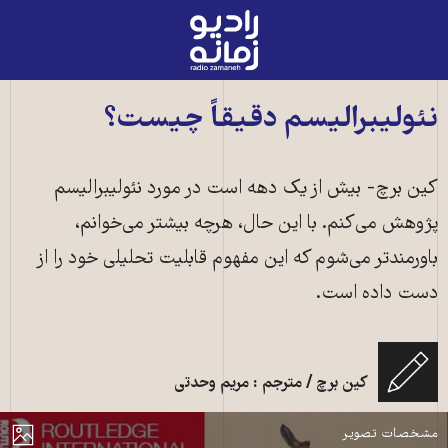
رادیو
زمانه
-
به
نئولیبرالیسم دقیقاً چیست؟
صفحه
اصلی
کین برچ- بیش از یک دهه است در مورد نئولیبرالیسم
پژوهش می‌کنم. با این حال، هرچه بیشتر می‌خوانم،
باورمندتر می‌شوم که این مفهوم قابلیت تحلیلی خود را از
دست داده است.
تصویر روی جلد کتاب The Handbook of Neoliberalism از انتشارات
Routledge در سال ۲۰۱۶ که Kean Birch نویسنده متنی که می‌خوانید از
کین برچ / مترجم : مریم وحدتی
ویراستاران آن است
مایش
مشخصات تصویر