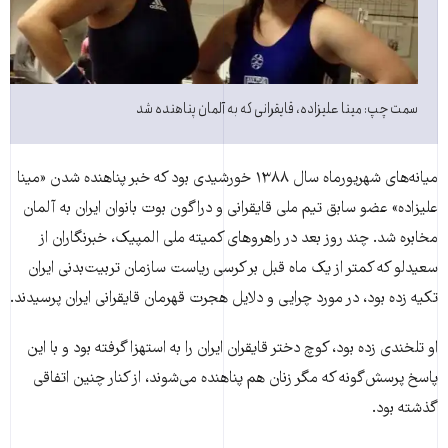
سمت چپ: مینا علیزاده، قایقرانی که به آلمان پناهنده شد
میانه‌های شهریورماه سال ۱۳۸۸ خورشیدی بود که خبر پناهنده شدن «مینا
علیزاده» عضو سابق تیم ملی قایقرانی و دراگون بوت بانوان ایران به آلمان
مخابره شد. چند روز بعد در راهروهای کمیته ملی المپیک، خبرنگاران از
سعیدلو که کمتر از یک ماه قبل بر کرسی ریاست سازمان تربیت‌بدنی ایران
تکیه زده بود، در مورد چرایی و دلایل هجرت قهرمان قایقرانی ایران پرسیدند.
او تلخندی زده بود، کوچ دختر قایقران ایران را به استهزا گرفته بود و با این
پاسخ پرسش‌گونه که مگر زنان هم پناهنده می‌شوند، از کنار چنین اتفاقی
گذشته بود.