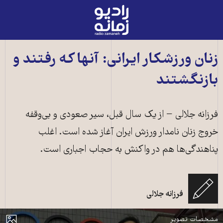
رادیو
زمانه
-
به
زنان ورزشکار ایرانی: آنها که رفتند و
صفحه
بازنگشتند
اصلی
فرزانه جلالی − از یک سال قبل، سیر صعودی و بی‌وقفه
خروج زنان نامدار ورزش ایران آغاز شده است. اغلب
پناهندگی‌ها هم در واکنش به حجاب اجباری است.
فرزانه جلالی
راحله آسمانی، تکواندوکاری که به بلژیک پماهنده شد
مایش
مشخصات تصویر