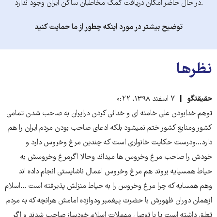
.در حال حاضر امکان دریافت کمک مخاطبان ساکن ایران وجود ندارد
توضیح بیشتر در مورد اینکه چطور از ما حمایت کنید
نظرها
حقیقتگو
۷ اسفند ۱۳۹۸، ۰:۲۲
توهم خدابودن علی خامنه ای و خدائی کردن درایران به صاحب شدن تمامی
کشور ومنابع کشور ختم نمیشود بلکه ادعای صاحب بودن مردم ایران را هم
دارد...ودرست حکایت خانواری است که چندین مرغ وخروس دارد و
خودش را صاحب مرغ وخروس ها میداند وحالا اگرمرغ وخروسش به
حیاط همسیایه بروند هم مرغ وخروس اعمال ناشایستی انجام داده اند
وهم همسایه که چرا مرغ وخروس را به حیاط منزلش پذیرفته است ...اسلام
ازهمان دوران ظهورش با حضرت پیغمبر ودوازده امامش هرانچه که به مردم
تعلق داشته است یا با توصل مهملات اسلام خودساز صاحب شدند و اگر