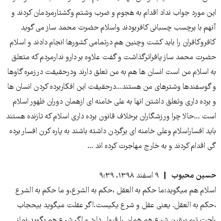
این مورد جواب نداد اقدام به هجوم و ضرب وشتم وکشتارمردمان کردند و
آنهم با برچسب چسبانی کافربودند واسلام حضرت محمد ساز می گوید
کافروکافران را باید کشت وچنین هم درتمامی کشورها انجام دادند و اسلام
حضرت محمد ساز پافراترگذاشت و گفت علاوه بر دارو ندارمردم که متعلق
به اسلام من است انسان ها هم به من تعلق دارند ودرحقیقت درزمره گاوها
و گوسفندها وشترهای من هستند...درحقیقت این افکاربرده کردن انسان ها
و برده داری وتعلق داشتن انها به علی خامنه ای ازهمان دوران ظهور اسلام
است ...حالا چرا ورزشگاران برخلاف قانون برده داری اسلام که تازنده هستند
باید افساراسلام وعلی خامنه ای برگردن داشته باشند به پاره کرن افسار برده
گی اقدام کردند و به خارج مهاجرت کرده اند ...
حسین محبوب
۹ اسفند ۱۳۹۸، ۹:۳۹
اسلام هم میگوید:ما حکم به العقل ،حکم به الشرع،و ما حکم به الشرع
،حکم به العقل. یعنی عقل و شرع یکیست.اگر عقلت میگوید بیحجاب
راحت ترم بیقین شرع هم همان را قبول دارد و اگر شرع هم بگوید نماز