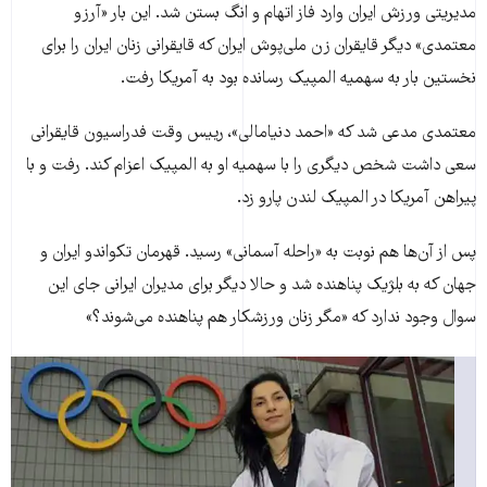
مدیریتی ورزش ایران وارد فاز اتهام و انگ بستن شد. این بار «آرزو
معتمدی» دیگر قایقران زن ملی‌پوش ایران که قایقرانی زنان ایران را برای
نخستین بار به سهمیه المپیک رسانده بود به آمریکا رفت.
معتمدی مدعی شد که «احمد دنیامالی»، رییس وقت فدراسیون قایقرانی
سعی داشت شخص دیگری را با سهمیه او به المپیک اعزام کند. رفت و با
پیراهن آمریکا در المپیک لندن پارو زد.
پس از آن‌ها هم نوبت به «راحله آسمانی» رسید. قهرمان تکواندو ایران و
جهان که به بلژیک پناهنده شد و حالا دیگر برای مدیران ایرانی جای این
سوال وجود ندارد که «مگر زنان ورزشکار هم پناهنده می‌شوند؟»