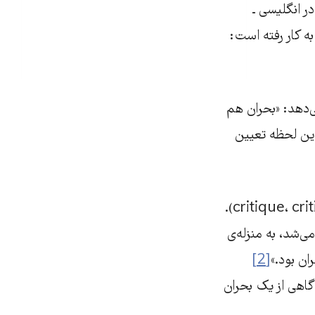
پیگیری کنیم،‌ آنگاه از crisis-krisis (بحران در انگلیسی ‌ـ‌
وبرو به کار رفته است:
ی‌دهد: «بحران هم
این لحظه تعیین
همزمان یک واژه دیگر نیز از ریشه و معنای ریشه‌شناختی دیگری می‌آید: نقد (critique، criticism).
می‌شد، به منزله‌ی
ن بود.»
[2]
آگاهی از یک بحران