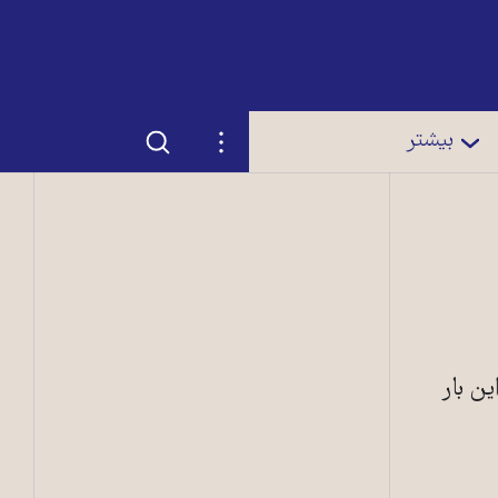
جستجو
تنظیمات
بیشتر
ن بار
ی هستند؛ دولت هندوراس حکومت نظامی اعلام کرده ــ عکس: