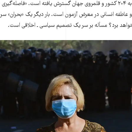
ویروس جدید کرونا به ۲۰۴ کشور و قلمروی جهان گسترش یافته است. «فاصله‌گ
و عاطفه انسانی در معرض آزمون است. بار دیگر یک «بحران» سر بر 
 خواهد برد؟ مسأله بر سر یک تصمیم سیاسی ـ اخلاقی است.