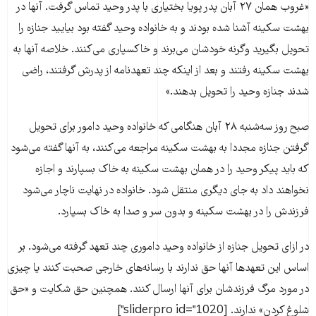
«غروب همان ۲۷ آبان پدر پویا بختیاری با پدر وحید تماس گرفت. آنها در
بهشت سکینه آشنا شده بودند و به خانواده وحید گفته بود بیایید جنازه را
تحویل بگیرید وگرنه خودشان می‌برند و خاکسپاری‌ می‌کنند. خلاصه آنها به
بهشت سکینه رفتند و بعد از اینکه چند تعهدنامه از پدرش گرفتند، راضی
شدند جنازه وحید را تحویل بدهند.»
صبح روز سه‌شنبه ۲۸ آبان هنگامی که خانواده وحید دامور برای تحویل
گرفتن جنازه مجددا به بهشت سکینه مراجعه می‌کنند، به آنها گفته می‌شود
که باید پیکر وحید را در همان بهشت سکینه به خاک بسپارند و اجازه
نخواهند داد به جای دیگری منتقل شود. خانواده در نهایت ناچار می‌شود
فرزندش را در بهشت سکینه و بدون سر و صدا به خاک بسپارد.
در ازای تحویل جنازه از خانواده وحید داموری چند تعهد گرفته می‌شود. بر
اساس این تعهدها آنها حق ندارند با رسانه‌های خارجی صحبت کنند یا چیزی
در مورد مرگ فرزندشان برای آنها ارسال کنند. همچنین حق شکایت و «حق
شلوغ کردن» ندارند. [sliderpro id="1020"]