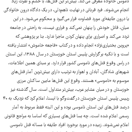
ناموس خانواده معرفی می‌کند. بیش‌تر این قتل‌ها، با خشم و نفرت زیاد
انجام می‌شوند. فرد قربانی در ‌‌‌نهایت ناهم‌دلی، در یک دادگاه درون خانوادگی
یا درون طایفه‌ای مورد قضاوت قرار می‌گیرد و محکوم می‌شود. در این
میان، قاتل خودش را پنهان نمی‌کند و فراری نیست، به راحتی در جامعه
تردد می‌کند و اصراری برای پنهان کردن ماجرا ندارد. بنا بر پژوهشی که
«پروین بختیاری‌نژاد» انجام داده و در کتاب «فاجعه خاموش» انتشار یافته
است و با تکیه بر گزارش پلیس استان خوزستان در سال ۱۳۸۸، این استان
در راس وقوع قتل‌های ناموسی کشور قرار دارد. بر مبنای همین اطلاعات،
شهرهای شادگان، آبادان و اهواز به ترتیب دارای بیش‌ترین آمار قتل‌های
موسوم به «ناموسی» هستند. وقوع این قتل‌ها مابین ساکنان مرزی
خوزستان و در میان عشایر عرب، بیش‌تر متداول است. سال گذشته نیز
رییس پلیس استان خوزستان در گفت‌و‌گو با ایسنا، اعلام کرد که نزدیک به ۴۰
درصد قتل‌های این استان ناموسی بوده و این البته فقط مربوط به آمار
رسمی اعلام شده است. چه بسا قتل‌های بسیاری که اساسا به مراجع قانونی
اعلام نمی‌شوند. زبیده در مورد برخورد افراد طایفه با مساله قتل ناموسی