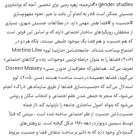
gender studies ✍️ترجمه: زهره رجبی برای تخمین آنچه که برنامه‌ریزی
جنسیتی ممکن است قادر به انجام آن باشد یا خیر، نحوه مفهوم‌سازی
#جنسیت و #فضا نقش مهمی دارد. در مطالعات جنسیتی شهری، بسیاری
از محققان، رویکردهای ساختار اجتماعی دارند که بر اساس این فرض است
که هم جنسیت و هم فضا یک موجود طبیعی نیستند، بلکه هر دو در
اجتماع برساخت شده‌اند. جامعه‌شناس «مارتینا لوو» Martina Löw
(۲۰۰۶) فضاها را به عنوان «رابطه ترتیبی موجودات زنده و کالاهای اجتماعی»
تعریف می‌کند‌. همانطور که جغرافیدان «دورن مسی» Doreen Massey
می‌گوید: فضاها «همیشه در دست ساخت» هستند (مسی ،۲۰۰۵). لوو
استدلال می‌کند که «جنسیت‌سازی فضاها از طریق سازماندهی ادراک» انجام
می‌شود‌، که منجر به جمعی شدن نظم اجتماعی و انتخاب مکان و روشی
می‌شود که بتواند اصول ساختاری جامعه را بازتولید کند (از جمله
جنسیت).این جنسیت از نظر اجتماعی ساخته شده است ، بینشی که قبلاً
توسط سیمین دوبوار در دهه ۱۹۶۰ شکل گرفته است. پژوهش‌های
گسترده‌ای وجود دارد که به تاثیر بر ساخت متقابل فضا و جنسیت مربوط