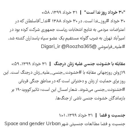
"۳۰ خرداد روز ندا است"
۳۱ خرداد ۱۳۹۹، ۰:۵۸
۳۰ خرداد #روز_ندا است. در ۳۰ خرداد ۱۳۸۸ #ندا_آقاسلطان که در
اعتراضات مردمی به نتایج انتخابات ریاست جمهوری شرکت کرده بود در
امیرآباد تهران به ضرب گلوله مستقیم یک عضو سپاه پاسداران کشته شد.
#عليه_فراموشي @Digari_ir @Roozha365
مقابله با خشونت جنسی علیه زنان درجنگ
۳۱ خرداد ۱۳۹۹، ۰:۵۹
۱۹ژوئن روزجهانی مقابله با #خشونت_جنسی_علیه_زنان درجنگ است. این
روز برای حمایت از زنان و دخترانی است که در مناطق جنگی قربانی
#خشنونت_جنسی می‌شوند. شعار امسال این است: تاثیر کووید-۱۹ بر
بازماندگان خشونت جنسی ناشی از جنگ‌ها.
جنسیت و‌ فضا
۳۱ خرداد ۱۳۹۹، ۱:۰۱
جنسیت و‌ فضا مطالعات جنسیتی شهر Space and gender Urban