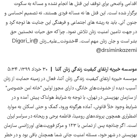
اقدامی واضحی برای توقف این قتل ها انجام نشده و مساله به سکوت
برگزار شده است. این قتل ها نه مساله فردی هستند، نه تصمیم احساسی و
جنون آنی. باید به ریشه های اجتماعی و فرهنگی این جنایت ها توجه کرد و
در جهت تامین امنیت زنان تلاش نمود. چرا که حق حیات نخستین حق
بشر است و جان زنان مهم است. #خشونت_عليه_زنان @Digari_ir
@drsiminkazemi
موسسه خیریه ارتقای کیفیت زندگی زنان آتنا
۳۰ خرداد ۱۳۹۹، ۵:۳۴
موسسه خیریه ارتقای کیفیت زندگی زنان آتنا، فعال در زمینه حمایت از زنان
آسیب دیده از خشونت‌های خانگی، دارای مجوز اولین "خانه امن خصوصی"
از سازمان بهزیستی در تهران، با توجه به شرایط هولناک پیش آمده و در
شرایط وجود خلأ قانونی، آماده هرگونه ورود، کمک و حتی اسکان به موارد
اضطراری همچون پرونده‌های رومینا، فاطمه برحی و ریحانه در سراسر ایران
است. اگر چنانچه پس از تماس با ۱۲۳ و مرکز فوریت‌های اورژانسی سازمان
بهزیستی در شهر خود، مسئله امنیت جانی شما همچنان باقی بود و در خطر