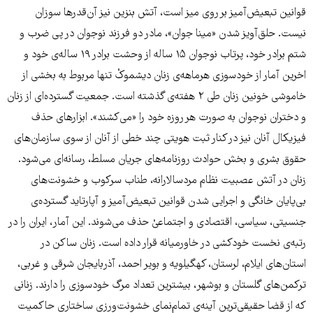
قوانین تبعیض‌آمیز بر روی میز است، آتش بنزین نیز آن‌قدرها سوزان
نیست. حلق‌آویز شدن «مینا جوان»، مادر دو فرزند نوجوان در پی ضرب و
شتم برادر خود، پرتاب نوجوان ۱۵ ساله از وحشت برادر ۱۹ ساله‌ی خود و
اخرین آمار از خودسوزی هرماهه‌ی زنان دیشموکْ تنها مربوط به بخشی از
خاموشی خونین زنان طی ۲ هفته‌ی گذشته است. جمعیت گسترده‌ای از زنان
و دختران نوجوان به صورت هر روزه خود را «می‌کشند». ابزارهای حذف
فیزیکال آنان نیز در کنار ثبت هویتی چند خطی از آنان از سوی سازمان‌های
حقوق بشری و بخش حوادث روزنامه‌های جریان مسلط، رسانه‌ای می‌شود.
زنان در آتش عصبیت نظام مردسالارانه، طناب سرکوب و خشونت‌های
بی‌پایان خانگی و اجرایی شدن قوانین تبعیض‌آمیز و آپارتاید گسترده‌ی
جنسیتی، سیاسی، اقتصادی و اجتماعیْ حذف می‌شوند. این آمار، ایران را در
رتبه‌ی نخست خودکشی در خاورمیانه قرار داده است. زنان ساکن در
استان‌های ایلام، لرستان، کهگیلویه و بویر احمد، آذربایجان شرقی و غربی،
ترکمن‌های گلستان ‌و بوشهر، بیشترین تعداد مرگ خودسوزی را دارند. زنانی
که از قضا حقیقی‌ترین آینه‌ی تمام‌نمای خشونت‌ورزی ساختاری حاکمیت