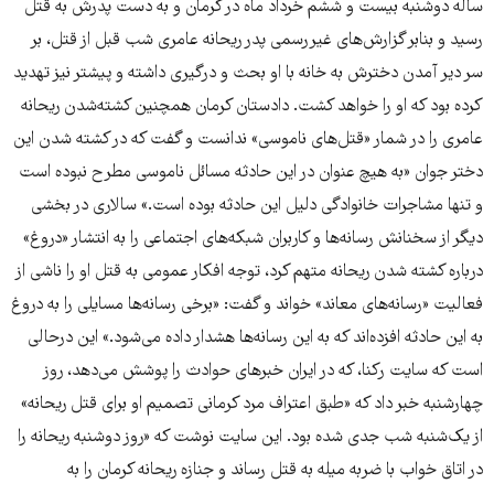
ساله دوشنبه بیست و ششم خرداد ماه در کرمان و به دست پدرش به قتل
رسید و بنابر گزارش‌‌های غیررسمی پدر ریحانه عامری شب قبل از قتل، بر
سر دیر آمدن دخترش به خانه با او بحث و درگیری داشته و پیشتر نیز تهدید
کرده بود که او را خواهد کشت. دادستان کرمان همچنین کشته‌شدن ریحانه
عامری را در شمار «قتل‌های ناموسی» ندانست و گفت که در کشته شدن این
دختر جوان «به هیچ عنوان در این حادثه مسائل ناموسی مطرح نبوده است
و تنها مشاجرات خانوادگی دلیل این حادثه بوده است.» سالاری در بخشی
دیگر از سخنانش رسانه‌ها و کاربران شبکه‌های اجتماعی را به انتشار «دروغ»
درباره کشته شدن ریحانه متهم کرد، توجه افکار عمومی به قتل او را ناشی از
فعالیت «رسانه‌های معاند» خواند و گفت: «برخی رسانه‌ها مسایلی را به دروغ
به این حادثه افزده‌اند که به این رسانه‌ها هشدار داده می‌شود.» این درحالی
است که سایت رکنا، که در ایران خبرهای حوادث را پوشش می‌دهد، روز
چهارشنبه خبر داد که «طبق اعتراف مرد کرمانی تصمیم او برای قتل ریحانه»
از یک‌شنبه شب جدی شده بود. این سایت نوشت که «روز دوشنبه ریحانه را
در اتاق خواب با ضربه میله به قتل رساند و جنازه ریحانه کرمان را به