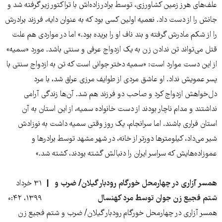
علف‌های هرز زمین کشاورزی، توسط برادرزاده‌اش با تراکتور زیر گرفته شد و
جانش را از دست داد. نعمیه اولین کسی بود که به عنوان دایه، فرزند برادرش
را از شکم مادرش گرفته و بند ناف او را بریده بود.» اما در مواردی هم علت
قتل می‌تواند تن ندادن زن به یک ازدواج عرفی و سنتی باشد. مورد «سمیه»
از این دست موارد است: «سمیه دختر جوانی است که تن به ازدواج سنتی با
پسر عمویش نداد. او عاشق مردی از طوایف مرزی عراق شد، با مرد
دل‌خواهش ازدواج ‌کرد و صاحب دو فرزند هم ‌شد. آن‌ها زندگی آرامی
نداشتند و مدام ناچار بودند از دست خانواده سمیه، از این استان به آن
استان فراری باشند. اما سرانجام، یک روز وقتی سمیه داشت به نوزادش
شیر می‌داد، کیلومتر‌ها دور‌تر از خانه، در شهر مشهد توسط برادر‌ها و
عموزاده‌هایش که سراسر ایران را دنبالش گشته‌ بودند، کشته ‌شد.»
همسر آزاری در چهارمحل خورگام رودبار گیلان/ ضرب و
۳۱ خرداد
شتم فجیع زن جوان توسط مرد کهنسال
۱۳۹۹، ۰:۴۲
همسر آزاری در چهارمحل خورگام رودبار گیلان/ ضرب و شتم فجیع زن