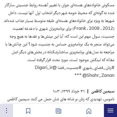
مسکونی خانواده‌های هسته‌ای جوان با تغییر آهسته روابط جنسیتی سازگار
شده به گونه‌ای که محیط حومه شهر دیگر انتخاب اول آنها نیست. داخل
شهرها به ویژه برای خانواده‌های هسته‌ای طبقه متوسط بسیار جذاب شده‌اند
(Frank ، 2008 ، 2012) برای برنامه‌ریزان شهری با دغدغه اهمیت
جنسیت، سوال مهم این است که: آیا این بینش‌ها و نقدها به هیچ وجه
می‌تواند منجر به یک برنامه‌ریزی حساس به جنسیت شود؟ این چالش‌ها با
مراجعه به مدل‌های برنامه‌ریزی ساختارشکنانه در بخش‌های دیگر اصل
مقاله که لینکش موجود است، مورد بحث قرار گرفته است.
#زنان_فضاي_شهري #جنسيت_فضا @Digari_ir
@Shahr_Zanan ***
سیمین کاظمی
۳۱ خرداد ۱۳۹۹، ۱:۰۳
ناموس، تهدیدی که زنان بر شانه های شان حمل می کنند سیمین کاظمی
ناموس، آبرو و شرف معیار منزلت اجتماعی در جوامع سنتی و پدرسالار
هرست
تنظیمات
صفحه نخست
اخبار
نشان‌گذاشته‌ها
است و متکی به دیدگاه جمعی نسبت به فرد است. جامعه سنتی هنجارها و