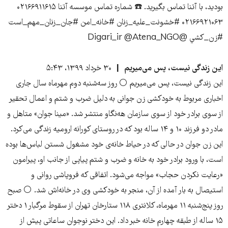
بودید، با آتنا تماس بگیرید. ☎️ شماره تماس موسسه آتنا ۰۲۱۶۶۹۱۱۶۱۵
۰۲۱۶۶۹۲۱۰۶۳ #خشونت_عليه_زنان #خانه_امن #جان_زنان_مهم_است
#زن_كشي @Digari_ir @Atena_NGO
این زندگی نیست، پس می‌میریم
۳۰ خرداد ۱۳۹۹، ۵:۴۳
این زندگی نیست، پس می‌میریم ⚪️ روز سه‌شنبه دوم مهرماه سال جاری
اخباری مربوط به خودکشی زن جوانی به دلیل ضرب و شتم‌ و اعمال تحقیر
از سوی برادر خود از سوی سازمان هه‌نگاو منتشر شد. «مینا جوان» متاهل و
مادر دو فرزند ۱۰ و ۱۴ ساله بود که در روستای کورانه ارومیه زندگی می‌کرد.
این زن جوان در حالی که در حیاط خانه‌ی خود مشغول شستن لباس‌ها بوده
است، با ورود برادر خود به خانه و ضرب و شتم پیاپی از جانب او، پیرامون
«رعایت نکردن حجاب» مواجه می‌شود. اتفاقی که فروپاشی روانی و
استیصال به بار آمده از آن، منجر به خودکشی وی در خانه‌اش شد. ⚪️ صبح
روز پنج‌شنبه ۱۱ مهرماه، کلانتری ۱۱۸ ستارخان تهران از سقوط مرگبار ۱ دختر
۱۵ ساله از طبقه چهارم خانه خبر داد. این دختر نوجوان ساعاتی پیش از