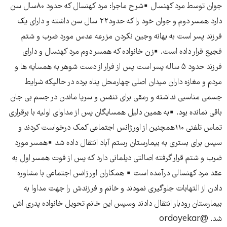
جوان توسط مرد کهنسال ▪️شرح ماجرا: مرد کهنسال که حدود ۸۰سال سن
دارد همسر دوم و جوان خود را که حدود۲۲ سال سن داشته و دارای یک
فرزند پسر است به بهانه وجین نکردن مزرعه عدس مورد ضرب و شتم
فجیع قرار داده است. ▪️زن خانواده که همسر دوم مرد کهنسال و دارای
فرزند حدود ۵ ساله پسر است پس از فرار از دست شوهر به همسایه ها و
مردم و مغازه داران میدان اصلی چهارمحل پناه برده در حالیکه شرایط
جسمی مناسبی نداشته و رمقی برای تنفس و سرپا ماندن در جسم بی جان
باقی نمانده بود. ▪️به همین دلیل همسایگان پس از مداوای اولیه با برقراری
تماس تلفنی ۱۱۰همچنین از اورژانس اجتماعی کمک درخواست کردند و
سپس برای بستری به بیمارستان رستم آباد انتقال داده شد ▪️همسر مورد
ضرب و شتم قرار گرفته اصالتی دیلمانی دارد که پس از فوت همسر اول به
عقد مرد کهنسالی درآمده است ▪️ همکاران اورژانس اجتماعی با مشاوره
دادن از التهابات جلوگیری نمودند و خانم و فرزندش را جهت مداوا به
بیمارستان رودبار انتقال دادند وسپس این خانم تحویل خانواده پدری اش
شد. @ordoyekar