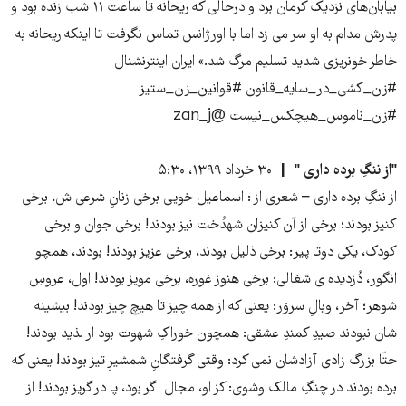
بیابان‌های نزدیک کرمان برد و درحالی که ریحانه تا ساعت ۱۱ شب زنده بود و
پدرش مدام به او سر می زد اما با اورژانس تماس نگرفت تا اینکه ریحانه به
خاطر خونریزی شدید تسلیم مرگ شد.» ایران اینترنشنال
#زن_کشی_در_سایه_قانون #قوانین_زن_ستیز
#زن_ناموس_هیچکس_نیست @zan_j
"از ننگِ برده داری "
۳۰ خرداد ۱۳۹۹، ۵:۳۰
از ننگِ برده داری – شعری از : اسماعیل خویی برخی زنانِ شرعی ش، برخی
کنیز بودند؛ برخی از آن کنیزان شهدُخت نیز بودند! برخی جوان و برخی
کودک، یکی دوتا پیر: برخی ذلیل بودند، برخی عزیز بودند! بودند، همچو
انگور، دُزدیده ی شغالی: برخی هنوز غوره، برخی مویز بودند! اول، عروسِ
شوهر؛ آخر، وبالِ سروَر: یعنی که از همه چیز تا هیچ چیز بودند! بیشینه
شان نبودند صیدِ کمندِ عشقی: همچون خوراکِ شهوت بود ار لذید بودند!
حتّا بزرگ زادی آزادشان نمی کرد: وقتی گرفتگانِ شمشیرِ تیز بودند! یعنی که
برده بودند در چنگِ مالک وشوی: کز او، مجال اگر بود، پا در گریز بودند! از