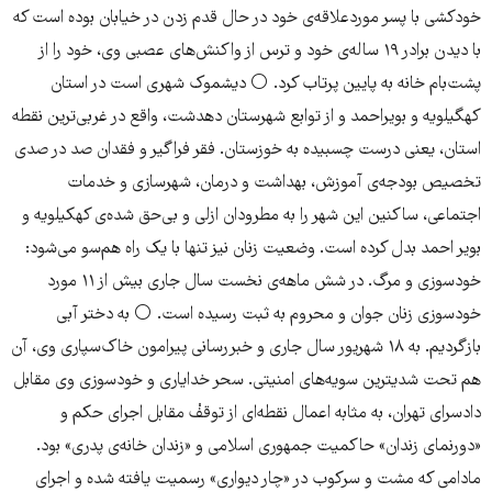
خودکشی با پسر موردعلاقه‌ی خود در حال قدم زدن در خیابان بوده است که
با دیدن برادر ۱۹ ساله‌ی خود و ترس از واکنش‌های عصبی وی، خود را از
پشت‌بام خانه به پایین پرتاب کرد. ⚪️ دیشموک شهری است در استان
کهگیلویه و بویراحمد و از توابع شهرستان دهدشت، واقع در غربی‌ترین نقطه
استان، یعنی درست چسبیده به خوزستان. فقر فراگیر و فقدان صد در صدی
تخصیص بودجه‌ی آموزش، بهداشت و درمان، شهرسازی و خدمات
اجتماعی، ساکنین این شهر را به مطرودان ازلی و بی‌حق شده‌ی کهکیلویه و
بویر احمد بدل کرده است. وضعیت زنان نیز تنها با یک راه هم‌سو می‌شود:
خودسوزی و مرگ‌. در شش ماهه‌ی نخست سال جاری بیش از ۱۱ مورد
خودسوزی زنان جوان و محروم به ثبت رسیده است. ⚪️ به دختر آبی
بازگردیم. به ۱۸ شهریور سال جاری و خبررسانی پیرامون خاک‌سپاری وی، آن
هم تحت شدیترین سویه‌های امنیتی. سحر خدایاری و خودسوزی وی مقابل
دادسرای تهران، به مثابه اعمال نقطه‌ای از توقفْ مقابل اجرای حکم و
«دورنمای زندان» حاکمیت جمهوری اسلامی و «زندان خانه‌ی پدری» بود.
مادامی که مشت و سرکوب در «چار دیواری» رسمیت یافته شده و اجرای