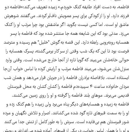
فاطمه، به دست افراد طایفه کتک خوردم.» زبیده تعریف می‌کند:«فاطمه دو
فرزند دارد. او را از کودکی برای پسر عمویش ناف‌بُر کردند. می‌گفتند شوهرش
عاشق او است. اما کسی نیست بگوید اگر عاشقش بود چرا مرتب او را کتک
می‌زد. مدتی بود که این شایعه همه جا منتشر شده بود که فاطمه با پسر
همسایه روبه‌رویی رابطه دارد. این قصه به گوش "خلیل" هم رسیده و مترصد
فرصت بود تا این که یک شب وقتی از سر کار برمی‌گشته، پسرک همسایه را
حوالی خانه‌شان می‌بیند که گویا تازه از آن‎جا خارج می‌شده است. وقتی وارد
منزل‌شان می‌شود، می‌بیند فاطمه مرتب و آرایش کرده با لباس خواب آن‌جا
ایستاده است. بلافاصله برادران فاطمه را در جریان قرار می‌دهد و‌‌‌ همان شب
مردان خانواده ساعت ۴ سپیده‌دم فاطمه را کشان کشان به محل قبرستان
قدیمی می‌برند. موهای بلند فاطمه را گرفته و او را روی زمین می‌کشند.
فاطمه به زبیده و همسایه‌های دیگر پناه می‌برد ولی زبیده را هم کتک زده و
او را به سمت قبرهای تازه گود شده می‌کشانند. اصرار و تلاش نگهبان و مرده
شور قبرستان هم بی‌فایده است. سرش را به طور کامل از تنش جدا می‌کنند
و او را با‌‌‌ همان لباس خواب، در یکی از قبرهای آماده شده می‌اندازند و رویش