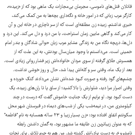
قاتلان قتل‌های ناموسی، مجرمان بی‌مجازات یک ماهی بود که از «زبیده»،
کارگر عرب زبانی که در امور خانه و نگه‌داری بچه‌ها به من کمک می‌کند،
خبری نداشتم. زبیده زن مطلقه‌ای است که از سر ناچاری در خانه این و آن
کار می‌کند و گاهی مابین زمان استراحت، با من درد و دل می‌کند. این درد و
دل‌ها، دریچه نگاه من به زندگی عشایر عرب زبان حوالی شادگان و بندر امام
خمینی است. می‌دانستم با وجود میان‌سال بودنش، به این علت که از
همسرش طلاق گرفته از سوی مردان خانواده‌اش زیر فشار روانی زیادی است.
بعد از یک ماه، وقتی سر و کله‌اش پیدا شد، حال و روز خوشی نداشت.
چشم‌های گود رفته و صورت کبود شده‌اش نشان می‌دادند کتک خورده و
وقتی اصرار مرا دید، شلوارش را بالا کشید؛ از ساق پا تا ران‌های زبیده، یک
دست کبود بود. او برایم از یک جنایت خاموش گفت که درست در چند
کیلومتری من، در نیمه‌شب یکی از شب‌های دی‎ماه در قبرستان شهر محل
سکونتم اتفاق افتاده بود: «زن بسیار زیبا و ۲۳ ساله همسایه به نام "فاطمه"
که به عنوان زیبا‌ترین زن طایفه ما مشهور بود، به گمان داشتن رابطه
نامشروع، به دست برادرانش کشته شد. من هم به جرم تلاش برای نجات