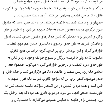
می‌گوید: «اگر به طور اتفاقی، مساله یک قتل از سوی مراجع قضایی
پی‌گیری شود، گاهی خویشاوندان قاتل با مراسم ویژه "یزله" و کِل و پایکوبی،
قاتل را تا مراجع قضایی همراهی می‌کنند. آن‌ها دسته جمعی، دیه را
جمع‌آوری و یا سند ضمانت را تهیه می‌کنند. این در شرایطی است که مقتول
بدون برگزاری مراسم معمول ختم، به خاک سپرده می‌شود و از خرما و حلوا
و گل و شیرینی و به نمایش گذاشتن یادگارهای مقتول خبری نیست. آمران
و عاملان قتل‌ها به طور جدی از سوی دادگستری استان هم مورد تعقیب
قرار نمی‌گیرند و این بی‌میلی برای پی‌گیری، گرچه بر اساس هیچ قانونی
مکتوب نشده ولی با توصیه بزرگان و شیوخ طوایف وجود دارد و قاتل به
طور جدی مورد تعقیب و بازجویی قرار نمی‌گیرد.» می‌گوید:«معمولا بعد از
بدنامی یک زن، ریش سفیدان طایفه، دادگاهی برگزار می‌کنند و حکم قتل او
صادر می‌شود. گاهی برای این که مراجع قانونی نتوانند یک نفر را متهم به
قتل کنند و همه مردان فامیل در این افتخار شراکت داشته باشند، قتل به
طور دسته جمعی انجام می‌شود. در موارد نادری هم بوده که بعد از قتل یک
زن، جسدش را در طایفه به نمایش عمومی می‌گذارند تا همسایگان و