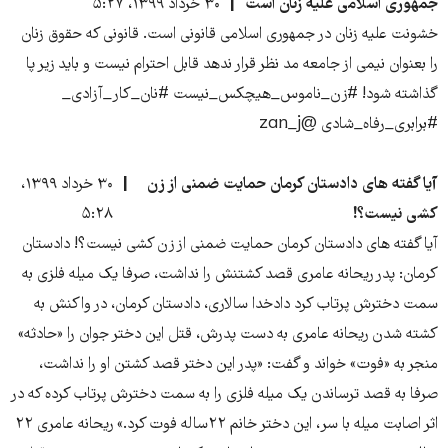
جمهوری اسلامی علیه زنان است
۳۰ خرداد ۱۳۹۹، ۵:۲۷
خشونت علیه زنان در جمهوری اسلامی قانونی است. قانونی که حقوق زنان
را بعنوان نیمی از جامعه مد نظر قرار ندهد قابل احترام نیست و باید زیر پا
گذاشته شود! #زن_ناموس_هیچکس_نیست #نان_کار_آزادی_
#برابری_رفاه_شادی @zan_j
آیا گفته های دادستان کرمان حمایت ضمنی از زن
۳۰ خرداد ۱۳۹۹،
کشی نیست؟!
۵:۲۸
آیا گفته های دادستان کرمان حمایت ضمنی از زن کشی نیست؟! دادستان
کرمان: پدر ریحانه عامری قصد کشتنش را نداشت، صرفا یک میله فلزی به
سمت دخترش پرتاب کرد دادخدا سالاری، دادستان کرمان، در واکنش به
کشته شدن ریحانه عامری به دست پدرش، قتل این دختر جوان را «حادثه»
منجر به «فوت» خواند و گفت: «پدر این دختر قصد کشتن او را نداشت،
صرفا به قصد ترساندن یک میله فلزی را به سمت دخترش پرتاب کرده که در
اثر اصابت میله با سر، این دختر خانم ۲۲ساله فوت کرد.» ریحانه عامری ۲۲