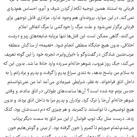
قربانی به استناد همین توجیه لکه‌دار کردن شرف و آبرو، احساس هم‌دردی
نمی‌کند. در این موارد، پرونده‌ای هم وجود ندارد، عزاداری قابل توجهی برای
قربانی برگزار نمی‌شود و علت مرگ را خودکشی یا مرگ اتفاقی اعلام
می‌کنند. گاهی ممکن است این قتل‌ها تنها برپایه شایعه‌های ریز و درشت
اخلاقی، بدون هیچ جایگاه منطقی انجام شود. «نعیمه» از ساکنان منطقه
عرب‌نشین شادگان در گفت‌و‌گو با «ایران‌وایر»، تجربه خود را این گونه تعریف
می‌کند: «یک روز غروب، شوهر خاله‌ام سرزده وارد خانهٔ ما شد. بدون این که
به سلام من پاسخ بدهد، به تندی سراغ پدرم را گرفت و پدرم و برادرانم را به
داخل اتاق فراخواند. به نظر، شرایطی غیرعادی می‌آمد اما من نمی‌توانستم
حدس بزنم چه شده است؟ آن‌ها ساعت‌های طولانی در اتاق ماندند و وقتی
شوهر خاله‌ام آن‌جا را ترک کرد، برادران و پدرم مرا به داخل اتاق بردند و بدون
هیچ توضیحی، تا توانستند با کمربند و هر چیزی که دم دست‌شان بود، کتک
زدند. درست مثل یک توپ فوتبال از این سر اتاق به سمت دیگر پرتاب
می‌شدم.تمام صورتم تا کمرم را خون گرفته بود. از بینی و گوش‌هایم خون