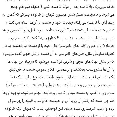
خاک می‌ریزند. بلافاصله بعد از مرگ فاطمه، شیوخ طایفه دور هم جمع
می‌شوند و با دریافت مبلغ شش میلیون تومان از خانواده پسرکی که گمان به
رابطه‌اش با فاطمه می‌رفته، رضایت خود را نسبت به آن‌ها اعلام می‌کنند.»
ششم خردادماه سال ۱۳۸۹ خبرگزاری «ایسنا» در مورد قتل‌های ناموسی و به
نقل از سازمان ملل نوشت: «هر سال 5 هزار زن به "لکه‌دار کردن حیثیت
خانواده" و با عنوان "قتل‌های ناموسی" جان خود را از دست می‌دهند.» بنا بر
تعریف سازمان ملل، قتل‌های ناموسی به آن دسته از قتل‌هایی گفته می‌شود
که برایشان بهانه‌های عرفی و شرعی تراشیده می‌شود تا در پناه این بهانه‌ها،
به آن‌ها مشروعیت ببخشند و از هم‌دلی افکار عمومی نسبت به قربانیان
بکاهند. این قتل‌ها اغلب به دلایلی چون رابطه نامشروع زنان با یک فرد
نامحرم، تجاوز جنسی و حتی طلاق و رفتارهای نامتعارف و مخالف عرف از
سوی زن و اغلب به دست مردان فامیل و طایفه انجام می‌شود. توجیه آن‌ها
هم این است که رفتار آن زن، آبرو و حیثیت خانواده یا قبیله را زیر سوال
برده و سبب شرمساری شده است. این توجیهی است که مردان یک خانواده
برای جلب رضایت عمومی جامعه به کار می‌برند و اغلب هم جامعه با فرد