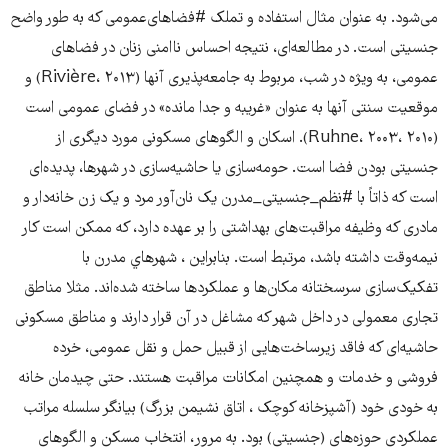
می‌شود. به عنوان مثال استفاده و تملک #فضاهای‌عمومی که به طور واضح
جنسیتی است. در مطالعه‌ای، نتیجه احساس ناامنی زنان در فضاهای
عمومی، به ویژه در شب، مربوط به جامعه‌پذیری آنها (Rivière، ۲۰۱۳) و
موقعیت سنتی آنها به عنوان «غریبه و جدا مانده» در فضای عمومی است
(Ruhne، ۲۰۰۳، ۲۰۱۰). اسکان و الگوهای مسکونی مورد دیگری از
جنسیتی بودن فضا است. حومه‌سازی یا حاشیه‌سازی در شهرها، پدیده‌ای
است که ذاتاً با #نظم_جنسیتی_مدرن یک نان‌آور مرد و یک زن خانه‌دار و
مادری که وظیفه مراقبت‌های بهداشتی را بر عهده دارد، که ممکن است کار
نیمه‌وقت داشته باشد، مرتبط است. بنابراين ، شهرهاي مدرن با
تفکیک‌سازی سرسختانه مکان‌ها و عملکردها ساخته شده‌اند. مثلا مناطق
تجاری معمولی در داخل شهر که مشاغل در آن قرار دارند و مناطق مسکونی
حاشیه‌ای که فاقد زیرساخت‌هایی از قبیل حمل و نقل عمومی، خرده
فروشی و خدمات و همچنین امکانات مراقبت هستند. حتی چیدمان خانه
به خودی خود (آشپزخانه کوچک ، اتاق نشیمن بزرگ) بیانگر سلسله مراتب
عملکردی حوزه‌های (جنسیتی) بود. به مرور، انتخاب مسکن و الگوهای