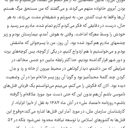
فوران می‌زد. مابین کلمه‌هایی که از سر خشم می‌گفتند، می‌شنیدم که مرا به
بردن آبروی خانواده متهم می‌کردند و می‌گفتند که من مستحق مرگ هستم.
آن‌ها واقعا به نیت کشتن من، به صورتم و شقیقه‌ام مشت می‌زدند. به هر
حال، درست در دقایقی که فکر می‌کردم کارم تمام شده، مادرم سر رسید و
خودش را وسط معرکه انداخت. وقتی به هوش آمدم، بیمارستان بودم و زیر
چشم‎های مادرم هم کبود شده بود. آن روز، من با پسرجوانی که عاشقش
بودم و می‌خواستیم با هم ازدواج کنیم، در یکی از کوچه، پس کوچه‌های پرت
و دور شهر قرار گذاشته بودیم. حداکثر رابطه مابین دو جنس مخالف در
شرایطی که من داشتم، دیدار کوتاهی در محیط بیرون از خانه و رد و بدل
کردن چند کلمهٔ محبت‎آمیز بود و گویا آن روز پسر خاله‌ام مرا در آن وضعیت
دیده بود. الان که فکرش را می‌کنم، می‌بینم می‌توانستم یک قربانی قتل‌های
ناموسی باشم آن‌هم بدون این که حتی دست مرد مورد علاقه‌ام را گرفته
باشم.» روزنامه «اعتماد ملی» در آبان ماه ۱۳۸۷ به نقل از «لیزا انزایا»، از
کار‌شناسان سازمان ملل، در مورد آمار این قتل‌ها اشاره می‌کند:«وقوع این
قتل‌ها به کشورهای اسلامی یا توسعه نیافته محدود نمی‌شود بلکه در ۵۲