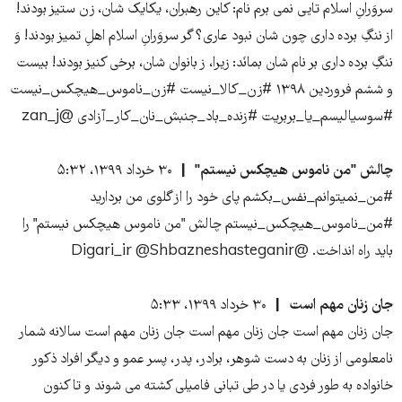
سروَرانِ اسلام تایی نمی برم نام: کاین رهبران، یکایک شان، زن ستیز بودند!
از ننگِ برده داری چون شان نبود عاری؟ گر سروَرانِ اسلام اهلِ تمیز بودند! وَ
ننگِ برده داری بر نام شان بمانَد: زیرا، ز بانوان شان، برخی کنیز بودند! بیست
و ششم فروردین ۱۳۹۸ #زن_کالا_نیست #زن_ناموس_هیچکس_نیست
#سوسیالیسم_یا_بربریت #زنده_باد_جنبش_نان_کار_آزادی @zan_j
چالش "من ناموس هیچکس نیستم"
۳۰ خرداد ۱۳۹۹، ۵:۳۲
#من_نمیتوانم_نفس_بکشم پای خود را از گلوی من بردارید
#من_ناموس_هیچکس_نیستم چالش "من ناموس هیچکس نیستم" را
باید راه انداخت. @Digari_ir @Shbazneshasteganir
جان زنان مهم است
۳۰ خرداد ۱۳۹۹، ۵:۳۳
جان زنان مهم است جان زنان مهم است جان زنان مهم است سالانه شمار
نامعلومی از زنان به دست شوهر، برادر، پدر، پسر عمو و دیگر افراد ذکور
خانواده به طور فردی یا در طی تبانی فامیلی کشته می شوند و تا کنون