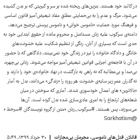
در کالبد خود هستند. بنزین‌های ریخته شده بر سر و کبریتی که بر بدن کشیده
می‌شود، مرگ و عدم را به بی‌حمایتی مطلقِ مفاد تبعیض‌آمیز قانون اساسی
و فرهنگ مورد حمایت «ناموس خوانی» و ناموس پرستی ترجیح می‌دهد.
دامنه‌ی سرکوب علیه زنان مستاصل و محروم مانده از حقوق ابتدایی خود به
حدی است که بسیاری از آنان، رنگی از تنظیم شکایت علیه خشونت‌های
خانگی و دادگاه خانواده را نیز در زندگی خود نمی‌بینند، دادگاهی که با حضور
در آن با فاجعه‌ی اجرایی قوانین تبعیض‌آمیز مواجه می‌شوند. زنانی بی‌چهره،
بی‌صدا و بی‌مطالبه که نه راهی به بازگشت در نهاد خانواده‌ی خود را دارند و
نه گذران عمرِ زیر سایه‌ی خشونت هر روزه را «زندگی» می‌دانند، بدل به آمار
«بالاترین» های اعمال خودسوزی شدند. آماری که سوختن در میان
شعله‌های ارتجاع را به امری عادی‌سازی شده بدل کرده است. آن‌ها
می‌سوزند، پس هستند. #سرکوب_زنان «متن از گروه نویسندگان #سرخط »
@Sarkhatism
قاتلان قتل‌های ناموسی، مجرمان بی‌مجازات
۳۰ خرداد ۱۳۹۹، ۵:۴۹