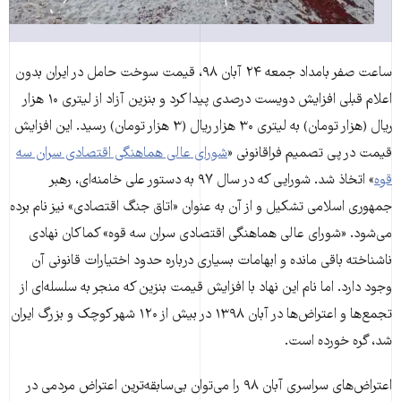
ساعت صفر بامداد جمعه ۲۴ آبان ۹۸، قیمت سوخت حامل در ایران بدون
اعلام قبلی افزایش دویست درصدی پیدا کرد و بنزین آزاد از لیتری ۱۰ هزار
ریال (هزار تومان) به لیتری ۳۰ هزار ریال (۳ هزار تومان) رسید. این افزایش
قیمت در پی تصمیم فراقانونی «
شورای عالی هماهنگی اقتصادی سران سه
قوه
» اتخاذ شد. شورایی که در سال ۹۷ به دستور علی خامنه‌­ای، رهبر
جمهوری اسلامی تشکیل و از آن به عنوان «اتاق جنگ اقتصادی» نیز نام برده
می‌شود. «شورای عالی هماهنگی اقتصادی سران سه قوه» کماکان نهادی
ناشناخته باقی مانده و ابهامات بسیاری درباره حدود اختیارات قانونی آن
وجود دارد. اما نام این نهاد با افزایش قیمت بنزین که منجر به سلسله­‌ای از
تجمع‌ها ‌و اعتراض‌‌ها در آبان ۱۳۹۸ در بیش از ۱۲۰ شهر کوچک و بزرگ ایران
شد، گره خورده است.
اعتراض­‌های سراسری آبان ۹۸ را می‌­توان بی‌­سابقه‌­ترین اعتراض مردمی در