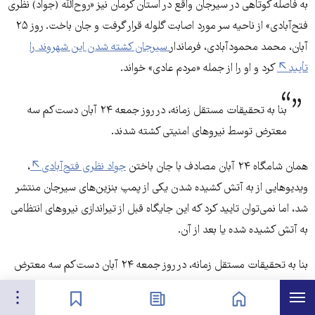
به فاصله کوتاهی در سیرجان واقع در استان کرمان نیز «روح‌الله (جواد) نظری
فتح‌­آبادی» از ناحیه سر مورد اصابت گلوله قرار گرفت و جان باخت. روز ۲۵
آبان، محمد محمودآبادی، فرماندار
سیرجان کشته شدن این شهروند را
تأیید
کرد و او را از جمله «مردم عادی» خواند.
بنا به تحقیقات مستقل زمانه، در روز جمعه ۲۴ آبان دست‌­کم سه
معترض توسط نیروهای امنیتی کشته شدند.
همان شامگاه ۲۴ آبان مصادف با جان باختن
جواد نظری فتح‌­آبادی
،
ویدیوهایی از به آتش کشیده شدن یکی از پمپ بنزین­‌های سیرجان منتشر
شد، اما نمی­‌توان تایید کرد که این جایگاه قبل از تیراندازی نیروهای انتظامی
به آتش کشیده شده یا بعد از آن.
بنا به تحقیقات مستقل زمانه، در روز جمعه ۲۴ آبان دست‌­کم سه معترض
توسط نیروهای امنیتی کشته شدند. علاوه بر جواد نظری و حسین آبروی،
هرست
تنظیمات
صفحه نخست
اخبار
نشان‌گذاشته‌ها
شبنم دیانی دیگر شهروند معترضی بود که در شیراز واقع در استان فارس