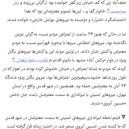
نجف‌آباد زنی که کف خیابان زیر کفن خوابیده بود از گرانی بی‌رویه و
زنان
سرپرست
خانوار گف و... این‌­ها تصویر معترضانی بود که بعدا
«اغتشاشگر»، «اشرار» و «وابسته به نیروهای عوامل خارجی» خوانده شدند.
اما در حالی که هنوز ۲۴ ساعت از اعتراض مردم نسبت به گرانی بنزین
نگذشته بود، نیروهای انتظامی سریعا با برخورد قهرآمیز نسبت به مردم
معترض واکنش نشان دادند. در اولین موارد این واکنش‌­ها نیروهای یگان
ویژه در بلوار «وکیل آباد» مشهد با باتوم اقدام به
تخریب خودروهایی
کردند که مردم به نشانه اعتراض در خیابان خاموش کرده بودند.در اهواز که در
طول روز شاهد خشونت‌­پرهیزترین اعتراض­‌ها بود، نیروی یگان ویژه شامگاه
۲۴ آبان به معترضین حمله برد. همچنین در شهر قدس واقع در استان
تهران، نیروهای امنیتی با تیراندازی به سمت معترضان باعث جان باختن
«حسین آبروی» شدند.
🔻 فیلم لحظه تیراندازی نیروهای امنیتی به سمت معترضان در شهر قدس
که به کشته شدن حسین آبروی منجر شد، در اختیار زمانه قرار گرفته است