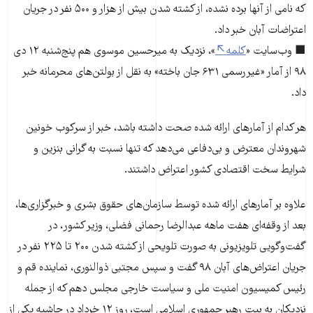
که نامی از آنها برده نشده، از کشته شدن بیش از هزار و ۵۰۰ نفر در جریان
اعتراضات آبان خبر داد.
■ وب‌سایت «
کلمه
»، نزدیک به میرحسین موسوی هم پنج‌شنبه ۱۲ دی
۹۸ از آمار «غیررسمی ۶۳۱ جان باخته» به نقل از بولتن‌های محرمانه خبر
داد.
هر کدام از آمارهای ارائه شده صحت داشته باشد، خبر از سرکوب خونین
شهروندان معترض و بی‌­دفاعی می‌­دهد که تنها نسبت به گرانی بنزین و
شرایط سخت اقتصادی کشور اعتراض داشتند.
علاوه بر آمارهای ارائه شده توسط سازمان‌های حقوق بشری و خبرگزاری‌ها،
بعد از وقفه‌ای هفت ماهه عبدالرضا رحمانی ‌فضلی، وزیر کشور، در
گفت‌وگویی تلویزیونی به صورت تلویحی از کشته شدن ۲۰۰ تا ۲۲۵ نفر در
جریان اعتراض‌های آبان ۹۸ گفت و سپس مجتبی ذوالنوری، نماینده قم و
رئیس کمیسیون امنیت ملی و سیاست خارجی مجلس دهم که از جمله
نزدیکان به بیت رهبر جمهوری اسلامی است، روز ۱۲ خرداد در حاشیه یکی از