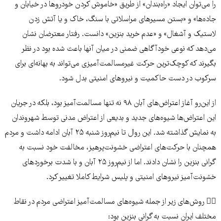
را می‌­توان ایجاد «راه‌بندان» از طریق «خاموش کردن خودروها در خیابان و
جاده‌­ها» و «بستن مسیرهای مراسلاتی با سنگ، خاک و یا آتش زدن
لاستیک و آشغال» و «عدم خرید بنزین» دانست. رفتار معترضان نشان
می‌دهد که نوعی خودآگاهی ضمنی در میان آنها باعث شده بود در نظر
بگیرند که کوچک‌­ترین حرکت غیرمسالمت‌­آمیزی می‌­تواند به بهانه‌­ای برای
سرکوب در دست حاکمیت و نیروهای امنیتی بدل شود.
از این‌­رو آغاز اعتراض­‌های آبان ۹۸ نه تنها مسالمت‌­آمیز بود، بلکه در جریان
این اعتراض­‌ها شیوه‌­های جدید و بدیعی از اعتراض مدنی توسط شهروندان
به نمایش گذاشته شد. این روال تا نیم‌روز شنبه ۲۵ آبان ادامه داشت و مردم
همچنان با حرکت‌­های اعتراضی خشونت‌پرهیز، مخالفت خود نسبت به
گرانی بنزین را نشان دادند. اما از نیم‌روز ۲۵ آبان و با شدت برخوردهای
خشونت‌آمیز نیروهای امنیتی و پلیس شرایط کاملا تغییر کرد.
👈🏽 روش‌­های زیر از جمله شیوه­‌های مسالمت‌آمیز اعتراضی مردم در نقاط
مختلف ایران نسبت به گرانی بنزین بود: