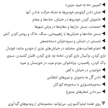
◄
کمپین «نه به خرید بنزین»
◄
نشان دادن کیلومتر خودورها به نشانه حرکت ندادن آنها
◄
خاموش کردن خودروها در خیابان، جاده‌­ها و معابر
◄
اعتصاب، بستن بازارها و مغازه­‌ها در برخی شهرها
◄
بستن جاده‌­ها و خیابان‌­ها با راهپیمایی، سنگ، خاک و روشن کردن آتش
◄
نشستن در خیابان و سرودخوانی دسته‌­جمعی
◄
انجام فعالیت‌­های مختلف در خیابان­‌های عاری از خودرو مانند: فوتبال
بازی کردن، والیبال بازی کردن، تخته نرد بازی کردن، قلیان کشیدن، سبزی
پاک کردن، رقصیدن، یزله‌خوانی مردم عرب در خوزستان و غیره
◄
خوابیدن در خیابان با کفن
◄
دادن گُل به ماموران و نیروهای انتظامی
◄
سه‌­چرخه­‌سواری با سه‌­چرخه کودکان
◄
سر دادن شعارهای متنوع
🔻 روی نقشه اینتراکتیو زیر، می‌توانید مجموعه‌ای از ویدیوهای گردآوری