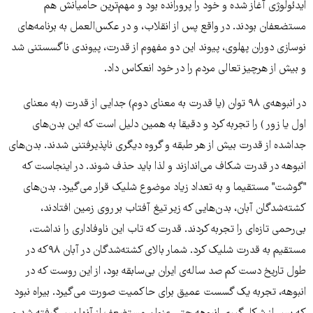
ایدئولوژی آغاز شده و خود را پرورانده بود و مهم‌ترین حامیانش هم
مستضعفان بودند. در واقع پس از انقلاب، و در عکس‌العمل به برنامه‌های
نوسازی دوران پهلوی، پیوند این دو مفهوم از قدرت، پیوندی ناگسستنی شد
و بیش از هرچیز تعالی مردم را در خود انعکاس داد.
در انبوهه‌ی ٩٨ توان (یا قدرت به معنای دوم) جدایی از قدرت (به معنای
اول یا زور ) را تجربه کرد و دقیقا به همین دلیل است که این بدن‌های
جداشده از قدرت بیش از هر طبقه و گروه دیگری ناپذیرفتنی‌ شدند. بدن‌های
انبوهه در قدرت شکاف می‌اندازند و لذا باید حذف شوند. در اینجاست که
"گوشت" مستقیما و به تعداد زیاد موضوع شلیک قرار می‌گیرد. بدن‌های
کشته‌شدگان آبان، بدن‌هایی که زیر تیغ آفتاب بر روی زمین افتادند،
بی‌رحمی تازه‌ای را تجربه کردند. قدرت که تاب این ناوفاداری را نداشت،
مستقیم به قدرت شلیک کرد. شمار بالای کشته‌شدگان در آبان ۹۸که در
طول تاریخ دست کم صد ساله‌ی ایران بی‌سابقه بود، از این روست که در
انبوهه، تجربه یک گسست عمیق برای حاکمیت صورت می‌گیرد. بیراه نبود