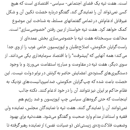
است. هفت تپه یک فضای اجتماعی- سیاسی- اقتصادی است که هیچ
کسی نمی‌تواند آن را نمایندگی کند. گفتگو درباره خصلت تکین آن و شکل
غیرقابل ادغام‌اش در تمامی گفتمانهای مسلط، به شناخت این موضوع
کمک خواهد کرد. هفت تپه خواستار از بین رفتن "خصوصی‌سازی" است.
مخالفت سرسختانه هفت تپه با خصوصی‌سازی بخش عمده‌ای از
راست‌گرایان حکومتی، اصلاح‌طلبان و اپوزیسیون حامی غرب را از وی جدا
می‌کند؛ همه آنهایی که "پیشرفت" را با اقتصاد سرمایه‌داری یکی می‌دانند. از
سوی دیگر، هفت تپه در مقاومت و مبارزه استقامت می‌ورزد و با وجود
دستگیری‌های گسترده‌ی اعضایش حاضر به کرنش در برابر دولت نیست. این
خصلت باعث شده که چپ‌گرایان حکومتی، ضد‌امپریالیست‌های نزدیک به
نظام حاکم بر ایران نیز نتوانند آن را در خود ادغام کنند. نکته جالب
اینجاست که حتی گروه‌های سیاسی چپِ اپوزیسون و ضد رژیم هم
نمی‌توانند آن را نمایندگی کنند. هفت تپه با نمایندگان مجلس، نماینده ولی
فقیه و استاندار مدام وارد صحبت و گفتگو می‌شود. هفت‌تپه برای بهبود
وضعیت فلاکت‌زده‌ی زیستی‌اش (و صیانت نفس) از نماینده رهبر گرفته تا