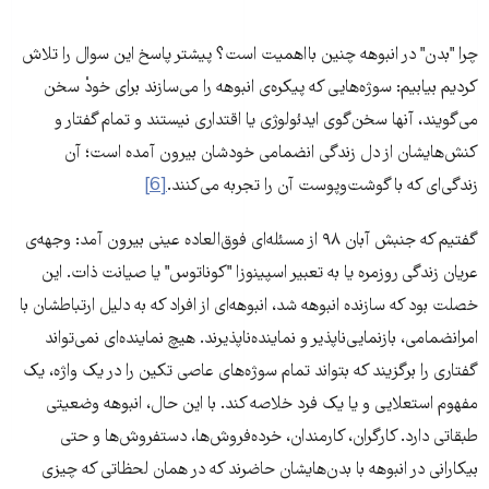
چرا "بدن" در انبوهه چنین بااهمیت است؟ پیشتر پاسخ این سوال را تلاش
کردیم بیابیم: سوژه‌هایی که پیکره‌ی انبوهه را می‌سازند برای خودْ سخن
می‌گویند، آنها سخن‌گوی ایدئولوژی یا اقتداری نیستند و تمام گفتار و
کنش‌هایشان از دل زندگی انضمامی خودشان بیرون آمده است؛ آن
زندگی‌ای که با گوشت‌وپوست آن را تجربه می‌کنند.
[6]
گفتیم که جنبش آبان ۹۸ از مسئله‌ای فوق‌العاده عینی بیرون آمد: وجهه‌ی
عریان زندگی روزمره یا به تعبیر اسپینوزا "کوناتوس" یا صیانت ذات. این
خصلت بود که سازنده انبوهه شد، انبوهه‌ای از افراد که به دلیل ارتباطشان با
امرانضمامی، بازنمایی‌ناپذیر و نماینده‌ناپذیرند. هیچ نماینده‌ای نمی‌تواند
گفتاری را برگزیند که بتواند تمام سوژه‌های عاصی تکین را در یک واژه، یک
مفهوم استعلایی و یا یک فرد خلاصه کند. با این حال، انبوهه وضعیتی
طبقاتی دارد. کارگران، کارمندان، خرده‌فروش‌ها، دستفروش‌ها و حتی
بیکارانی در انبوهه با بدن‌هایشان حاضرند که در همان لحظاتی که چیزی