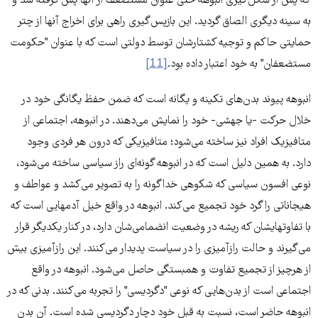
که پس از شکل‌گیری انبوهه حتی عنوان مستضعف از آنها پس گرفته شد و
به سینه دیگری الصاق گردید. این بازپس‌گیری راهی برای اخراج آنها از چتر
حمایتی حاکم و توجیه کشتارشان توسط دولتی است که با عنوان "حکومت
مستضعفان" به خود اعتبار داده بود.
[11]
انبوهه پیوند بدن‌های تکینه و یگانه است که ضمن حفظ یگانگی خود در
خلال حرکت -یا جهشی- خود را نمایش می‌دهند. در انبوهه، اجتماعی از
متافیزیک افراد نیز ساخته می‌شود؛ متافیزیکی که درون هر فردی وجود
دارد. به همین دلیل است که در انبوهه گونه‌ای راز سیاسی ساخته می‌شود،
نوعی افسون سیاسی که شکوهی خداگونه را به تصویر می‌کشد و عواطف و
هیجاناتی را گرد خود تجمیع می‌کند. انبوهه در واقع خیل آدمهایی است که
با تفاوتهایشان که ریشه در وضعیت انضمامی‌شان دارد، در کنار یکدیگر قرار
می‌گیرند و حالت رازآمیزی را در سیاست پدیدار می‌کنند. این رازآمیزی بیش
از هرچیز از تجمیع تفاوت و همبستگی حاصل می‌شود. انبوهه در واقع
اجتماعی است از بدن‌هایی که نوعی "دگردیسی" را تجربه می‌کنند. بدنی که در
انبوهه حاضر است، نسبت به قبل خود دچار دگردیسی شده است. آن بدن