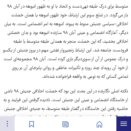
متوسط برای درک طبقه تهی‌دست و اتحاد با او به ظهور انبوهه در آبان ٩٨
باز می‌گردد. در ضلع سوم این ارتباط، خود ظهور انبوهه یا همان خصلت
اخلاقی-سیاسی جنبش منوط به پیوند انبوهه به امر انضمامی است. به بیان
دیگر، آغازگاه انضمامی و عینی آبان ٩٨ سازنده انبوهه بود و بدان خصلتی
اخلاقی بخشید، که این خصلت منجر به همدلی طبقه متوسط با طبقه
فرودست جامعه شد. این ارتباط زنجیروار نقشی مهم در بروز جنبش از یکسو
و درک عمومی از آن از سوی‌دیگر بازی کرده است. آبان ٩٨ مجموعه‌ای است
از خود آن رویدادِ چند روزه و تأثیرات عاطفی و روانی پابرجای آن بر روی
تمامی کسانی که به نوعی به واقعه فراخوانده شده‌اند.
نکته اصلی نگارنده در این بحث این بود که خصلت اخلاقی جنبش ۹۸ ناشی
از خاستگاه انضمامی و عینی این جنبش است. نادیده گرفتن این فرایند و به
حاشیه رفتن این خاستگاه در گفتار طبقه متوسط، به جنبه‌ی اخلاقی جنبش
-انبوهگی آن- آسیب می‌رساند و پیوندی را که در ابتدای ساخته‌شدن‌اش
هرست
تنظیمات
صفحه نخست
اخبار
نشان‌گذاشته‌ها
هستیم از بین میبرد. از این رو، برای تقویت اتحاد (که در واقع چیزی نیست