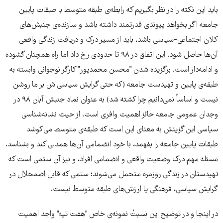
باید این نکته را در نظر بگیریم که رابطه‌ی طبقه متوسط با طبقات پایین
جامعه اگر بخواهد پیوندی قدرتمند داشته باشد و سازنده‌ی جنبش‌های
کلان اجتماعی-سیاسی باشد، باید از مسیر درک و دریافت زندگی واقعی
آن‌ها حاصل شود. این اتفاق در ٩٨ تا حدودی رخ داد اما راه همچنان گشوده‌
و ادامه‌دار است. برگزیده شدن "محسن محمدپور" کارگر نوجوانی وابسته به
طبقه‌ی پایین و تهیدست جامعه (که حتی گرایش سیاسی‌اش بر ما روشن
نیست و اساساً نمی‌دانیم چرا کشته شد) به عنوان نماد جنبش آبان ٩٨ در
وجدان عمومی جامعه حائز اهمیت وافری است. از حیث نشانه‌شناسی
سیاسی این گزینش به معنای این است که طبقه‌ی متوسط می‌کوشد
طبقات پایین جامعه را بفهمد، با خود انضمامی آن‌ها همدلی کند و بشناسد.
مسئله مهم درک وضعیت واقعی و انضمامی افراد، و نیز آن ستمی است که
تهیدستان در زندگی روزمره متحمل می‌شوند؛ ستمی که قابل اضمحلال در
گرایش سیاسی‌، فرهنگی یا ارزش‌های طبقه متوسط نیست.
در اینجا و در توضیح این نسبتْ نمونه‌ی خاص "هفت تپه" واجد اهمیت