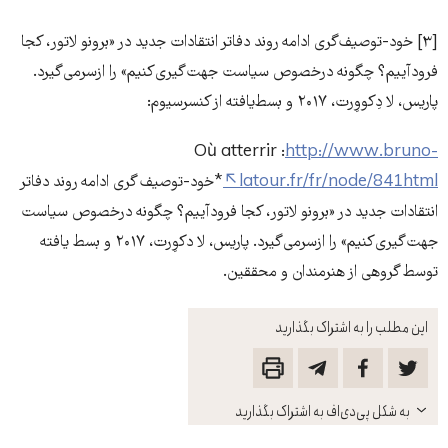
[۳] خود-توصیف‌گری ادامه روند دفاتر انتقادات جدید در «برونو لاتور، کجا
فرود‌آییم؟ چگونه درخصوص سیاست جهت‌گیری‌کنیم» را از‌سر‌می‌گیرد.
پاریس، لا دِکووِرت، ۲۰۱۷ و بسط‌یافته از کنسرسیوم:
Où atterrir :
http://www.bruno-
latour.fr/fr/node/841html
*خود-توصیف گری ادامه روند دفاتر
انتقادات جدید در «برونو لاتور، کجا فرود‌آییم؟ چگونه درخصوص سیاست
جهت‌گیری‌کنیم» را از‌سر‌می‌گیرد. پاریس، لا دکوِرت، ۲۰۱۷ و بسط ‌یافته
توسط گروهی از هنرمندان و محققین.
این مطلب را به اشتراک بگذارید
باز
به شکل پی‌دی‌اف به اشتراک بگذارید
کنید