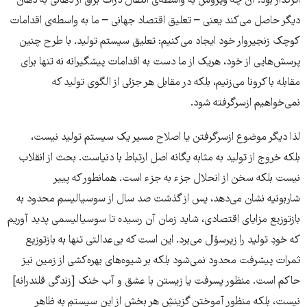
اثر‌گذار بود. آن چه ویروس به واسطه‌ی انتقال ذرات بزاق از دهانی به دهان
دیگر حاصل ‌می‌کند یعنی – تعلیق اقتصاد جهانی – ما به واسطه‌ی اقدامات
کوچک زنجیر‌وار خود ایجاد می‌کنیم: تعلیق سیستم تولید. با طرح چنین
پرسش‌هایی از خود، هریک از ما دست به اقدامات پیشگیرانه نه تنها برای
مقابله با کرونا می‌زنیم، بلکه در مقابل هر جزئی از الگوی تولید که
نمی‌خواهیم از‌سر‌گرفته شود.
لذا دیگر موضوع از‌سر‌گرفتن یا اصلاح مسیر یک سیستم تولید نیست،
بلکه خروج از تولید به مثابه یگانه اصل ارتباط با دنیاست. بحث از انقلاب
نیست بلکه سخن از انحلال جزء به جزء است. همانطور که پییر
شاربونیه نشان می‌دهد، پس از گذشت صد سال از سوسیالیسمِ محدود به
باز‌توزیع مزایای اقتصادی، شاید زمان آن رسیده تا سوسیالیسمی پدید ‌آوریم
که خودِ تولید را زیر‌سؤال می‌برد. این است که بی‌عدالتی تنها به با‌زتوزیع
ثمرات پیشرفت محدود نمی‌شود بلکه بر شیوه‌های بهره‌کشی از زمین نیز
حاکم ‌است. منظور پسرفت یا زیستن با عشق و آب خنک [زندگی قلندرانه]
نیست، بلکه منظور آموختن گزینشِ هر بخش از این سیستمِ به ظاهر