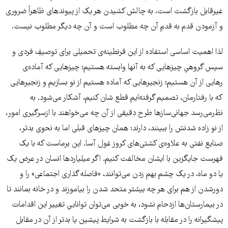
غیر‌قابل بازگشت است، به چالش کشیدن هر یک از پیوندهای ظاهراً ضروری
و آزمودن قدم به قدمِ آن چه مطلوب است و آن چه دیگر مطلوب نیست.
لذا اهمیت اساسی استفاده از این قرنطینه‌ی تحمیلی برای توصیفِ فردی و
سپس گروهیِ چیزهایی که به آنها وابسته‌ هستیم؛ چیزهایی که آماده‌ی
رهایی از آن هستیم؛ زنجیرهایی که آماده هستیم از نو بسازیم و زنجیرهایی
که با رفتارمان، تصمیم گرفته‌ایم قطع شان کنیم، آشکار ‌می‌شود. به
نظ‌ر‌می‌رسد جهانی‌سازها طرح دقیقی از آن چه می‌خواهند با از‌سرگیری امور،
از نو زاده ‌شدنش را ببینند، دارند: همان چیزهای قبلی اما به نحوی بدتر،
صنایع نفتی به علاوه‌ی کشتی‌های کروز غول آسا. این بر‌ماست که با یک
فهرست جایگزین با ایشان مخالفت کنیم. اگر میلیاردها انسان در عرض یک
یا دو ماه، در یک چشم‌ بهم‌ زدن می‌توانند، «فاصله گذاری اجتماعی» را و
دور‌شدن از هم برای هر چه بیشتر متحد شدن را بیاموزند و در خانه بمانند تا
در بیمارستان‌ها ازدحام نشود، به خوبی می‌توان تواناییِ تغییر این اقدامات
پیشگیرانه را در مقابله با بازگشت به شرایط پیشین یا بدتر از آن در مقابل