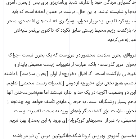
خاکسپاری مردگان خود را ندارند، شاید برنامه‌ریزی برای پس از بحران، امری
به‌جا و شایسته نباشد. با این حال، درست در همین لحظه است که باید
مبارزه کرد تا پس از عبور از بحران، از‌سرگیری فعالیت‌های اقتصادی، منجر
به بازگشت رژیم محیط زیستی سابق نگردد که تا‌کنون بی‌ثمر علیه‌اش
مبارزه می‌کردیم.
در‌واقع، بحران سلامت محصور در امری‌ست که یک بحران نیست -چرا که
بحران امری گذراست- بلکه، عبارت از تغییرات زیست محیطی پایدار و
غیر‌قابل بازگشت است. اگر اقبالِ «خروج» از اولی [بحران سلامت] را داشته
‌باشیم، هیچ بختی برای «خروج» از دومی [تغییرات زیست محیطی] نداریم.
این دو وضعیت اگر‌چه در یک حد و اندازه نیستند اما هم‌نشین‌ساختن آنها
با‌هم بسیار روشنگرانه است. به هر‌حال، مایه‌ی تأسف خواهد بود چنانچه از
بحران سلامت برای کشف دیگر راه‌های ورود به مبحث تغییرات زیست
محیطی، به غیر ‌از مسیرهای کورکورانه [ی ورود به این بحث]، بهره نبریم.
نخستین آموزه‌ی ویروس کرونا شگفت‌انگیزترین درس آن نیز می‌باشد: