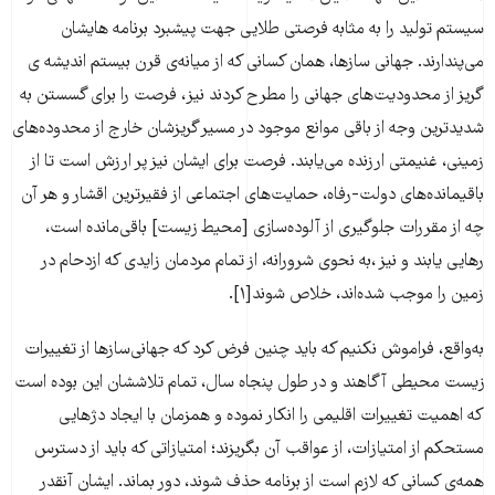
سیستم تولید را به مثابه فرصتی طلایی جهت پیشبرد برنامه هایشان
می‌پندارند. جهانی سازها، همان کسانی که از میانه‌ی قرن بیستم اندیشه ی
گریز از محدودیت‌های جهانی را مطرح کردند نیز، فرصت را برای گسستن به
شدیدترین وجه از باقی موانع موجود در مسیر گریزشان خارج از محدوده‌های
زمینی، غنیمتی ارزنده می‌یابند. فرصت برای ایشان نیز پر ارزش است تا از
باقیمانده‌های دولت-رفاه، حمایت‌های اجتماعی از فقیرترین اقشار و هر آن
چه از مقررات جلوگیری از آلوده‌سازی [محیط زیست] باقی‌مانده است،
رهایی یابند و نیز ،به نحوی شرورانه، از تمام مردمان زایدی که ازدحام در
زمین را موجب ‌شده‌اند، خلاص شوند[۱].
به‌واقع، فراموش‌ نکنیم که باید چنین فرض ‌کرد که جهانی‌سازها از تغییرات
زیست محیطی آگاهند و در طول پنجاه سال، تمام تلاششان این بوده ‌است
که اهمیت تغییرات اقلیمی را انکا‌ر ‌نموده و همزمان با ایجاد دژهایی
مستحکم از امتیازات، از عواقب آن بگریزند؛ امتیازاتی که باید از دسترس
همه‌ی کسانی که لازم است از برنامه حذف شوند، دور بماند. ایشان آنقدر