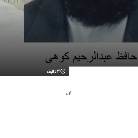
۳ دقیقه
آگهی