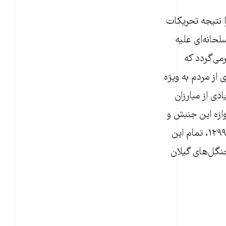
را نتیجه تحریکات
آن سوی مرز معرفی کرد. در منطقه‫‌ای صورت گرفت که طی ده‫‌ها سال، هیچ عمل مسلحانه‫‌ای علیه
حکومت انجام نشده بود. آخرین مبارزات مسلحانه به پنجاه سال پیش از آن تاریخ برمی‫‌گردد که
فاق شماری از مبارزان انقلاب مشروطیت و همراهی توده کثیری از مردم به ویژه
دی از مبارزان
نامدار انقلاب مشروطیت نیز به این جنبش پیوستند و جمهوری گیلان را برپا کردند. آوازه‫ این جنبش و
دیگر جنبش‫‌های مشابه به تمام نقاط کشور رسیده بود ولی پس از کودتای ۲۹ اسفند ۱۲۹۹، تمام این
جنبش‫‌ها توسط رضاخان میرپنج، نابود شدند. از آن پس هیچ واقعه‫ مسلحانه‫ای در جنگل‌‌‫های گیلان