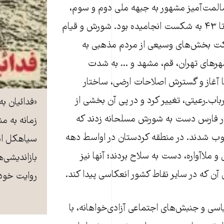
فعالیت‫ سیاسی مسالمت‫‌آمیز مشهور به جبهه‫ ملی دوم و سوم،
در سال‫‌های ۱۳۳۹ تا ۴۳ به شکست انجامیده بود. شورش و قیام
۱۵ خرداد ۴۲ با شرکت بخش‫‌های وسیعی از مردم مذهبی به
هرهای تهران، قم، مشهد و ... به شدت
 آغاز و گسترش اصلاحات ارضی، ساختار
باب‌ـ‌رعیتی، تغییر کرد و در پی آن بخشی از
«فدائیان به
ان ایل قشقائی در فارس دست به شورش مسلحانه زدند که
زمانه به م
کوب شدند. در منطقه کردستان در اواسط دهه
سیاهکل اس
چهل، برادران معینی و ملاآواره، دست به سلاح بردند؛ آن‫ها نیز
بازاندیشی‌‌
 که در سایر نقاط کشور انعکاسی پیدا کند.
روایت خود 
تمام رویدادهای سیاسی و جنبش‫‌های اجتماعی آزادی‫‌خواهانه، با