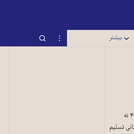
جستجو
تنظیمات
بیشتر
نقی حمیدیان- هدف بلاواسطه‫ چریکها از حمله به پاسگاه ژاندارمری سیاهکل در ۱۹ بهمن ۴۹ نه
وت گورستانی تسلیم