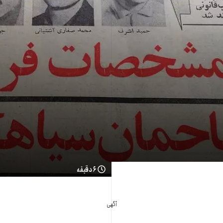
۶ دقیقه
آگهی