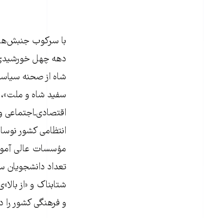
با سرکوب‫ جنبش‫‌ه
دهه چهل خورشیدی،
شاه از صحنه‫ سیاست
سفید شاه و ملت»، 
اقتصادی‌ـ‌اجتماعی 
انتظامی کشور نو‫‫
مؤسسات عالی آموز‫
تعداد دانشجویان ‫‫
شتابناک و «از بالا‫
و فرهنگی کشور را در