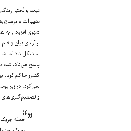
ثبات و لَختی زندگ‫
تغییرات و نوسازی‫‌
شهری افزود و به هم
از آزادی بیان و قلم
... شکل ‫داد اما ‫
پاسخ می‌داد. شاه ب
کشور حاکم کرده بو
نمی‌کرد. در زیر پو
و تصمیم‌گیری‌های‫‫‫
حمله چریک‫‌
تحرک اجتماع