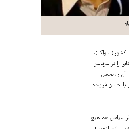
ان
ت کشور (ساواک)،
نی را در سرتاسر
 آن را، تحمل
ا اختناق فزاینده
نظر سیاسی هم هیچ
ت. آنان از جمله