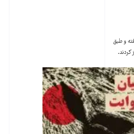
ه پاسگاه ژاندارمری سیاهکل در ۱۹ بهمن ۴۹، آغاز حرکتی سازمان‌یافته و طبق