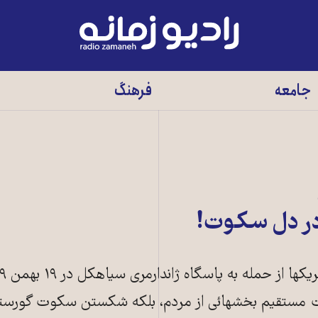
رادیو
زمانه
-
جامعه
فرهنگ
به
صفحه
اصلی
در دل سکوت!
برانگیختن توده‫ها یا جلب حمایت مستقیم بخش‫هائی از مردم، بلکه شکستن سک