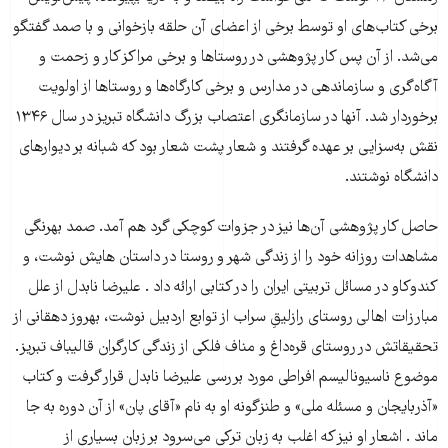
برخی کتاب‌های او توسط برخی از اعضای آن حلقه بازخوانی و با صمد گفتگو
می‌شد. از آن پس کار پژوهشی در روستاها و برخی مراکز کار و زحمت و
آگاه‌گری و سازماندهی در مدارس و برخی کارگاه‌ها و روستاها از اولویت
برخوردار شد. آنها در سازمانگری اعتصاب بزرگ دانشگاه تبریز در سال ۱۳۴۶
نقش به‌سزایی بر عهده گرفتند و شعار پشت شعار بود که شبانه بر دیوارهای
دانشگاه نوشتند.
حاصل کار پژوهشی آن‌ها نیز در جزوات کوچکی گرد هم آمد. صمد بهرنگی
مشاهدات روزانه خود را از زندگی شهر و روستا در داستان هایش نوشت، و
کندوکاو در مسائل تربیتی ایران را در کتابی ارائه داد . علیرضا نابدل از علل
مبارزات اهالی روستای رازلیقِ سراب از توابع اردبیل نوشت، بهروز دهقانی از
تحقیقاتش در روستای قره‌داغ و مناف فلکی از زندگی کارگران قالیباف تبریز.
موضوع ناسیونالیسم افراطی مورد بررسی علیرضا نابدل قرار گرفت و کتاب
«آذربایجان و مسئله ملی» و طنزگونه او به نام «آقای پان» از آن دوره به جا
ماند . اشعار او نیز که اغلب به زبان ترکی می‌سرود بر زبان بسیاری از