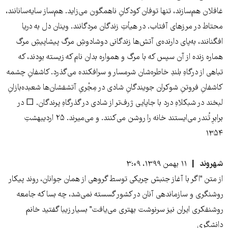
غافلان هم‌سازند، تنها توفان کودکانِ ناهمگون می‌زاید. هم‌ساز سایه‌سانانند،
محتاط در مرزهای آفتاب. در هیأتِ زندگان مردگانند. وینان دل به دریا
افگنانند، به‌پای دارنده‌ی آتش‌ها زندگانی دوشادوشِ مرگ پیشاپیشِ مرگ
هماره زنده از آن سپس که با مرگ و همواره بدان نام که زیسته بودند، که
تباهی از درگاهِ بلندِ خاطره‌شان شرمسار و سرافکنده می‌گذرد. کاشفانِ چشمه
کاشفانِ فروتنِ شوکران جویندگانِ شادی در مِجْری‌ِ آتشفشان‌ها شعبده‌بازانِ
لبخند در شبکلاهِ درد با جاپایی ژرف‌تر از شادی در گذرگاهِ پرندگان. □ در
برابرِ تُندر می‌ایستند خانه را روشن می‌کنند. و می‌میرند. ۲۵ اردیبهشتِ
۱۳۵۴
شهروند
۱۱ بهمن ۱۳۹۹، ۳:۰۹
از متن "اگر با آغاز جنبش چریکی توسط گروهی از همان جوانان‌، روند پیکار
روشنگری و سازماندهی آنان در کشور گسسته نمی‌شد، چه بسا که جامعه
روشنفکری ایران نیز سرنوشت بهتری می‌یافت" بسیار زیبا گفتید خانم
دانشگری