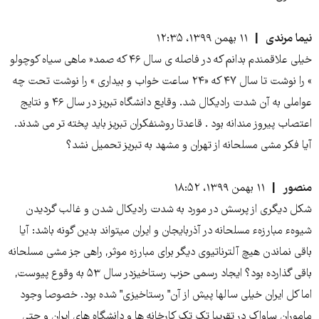
نیما مرندی
۱۱ بهمن ۱۳۹۹، ۱۲:۳۵
خیلی علاقمندم بدانم که در فاصله ی سال ۴۶ که صمد« ماهی سیاه کوچولو
» را نوشت تا سال ۴۷ که «۲۴ ساعت خواب و بیداری » را نوشت تحت چه
عواملی به آن شدت رادیکال شد. وقایع دانشگاه تبریز در سال ۴۶ و نتایج
اعتصاب پیروز مندانه بود . قاعدتا روشنفکران تبریز باید پخته تر می شدند.
آیا فکر مشی مسلحانه از تهران و مشهد به تبریز تحمیل نشد؟
منصور
۱۱ بهمن ۱۳۹۹، ۱۸:۵۲
شکل دیگری از پرسش در مورد به شدت رادیکال شدن و غالب گردیدن
شیوهء مبارزهء مسلحانه در آذربایجان و ایران میتواند بدین گونه باشد: آیا
باقی نماندن هیچ آلترناتیوی دیگر برای مبارزه موثر, راهی جز مشی مسلحانه
باقی گذارده بود؟ ایجاد رسمی حزب رستاخیزدر سال ۵۳ به وقوع پیوست,
اما کل ایران خیلی سالها پیش از آن" رستاخیزی" شده بود. خصوصا وجود
ماموران ساواک در تقریبا تک تک کارخانه ها و دانشگاه های ایران و حتی