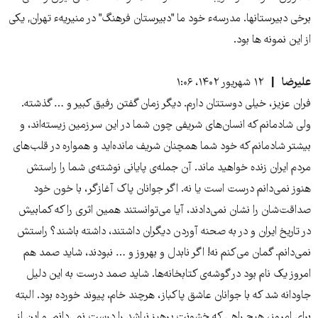
برخی دبیرستانها. مدرسهء خود ما "دبیرستان فرهنگ" در منیریهء تهران, یکی
از این نمونه ها بود.
علیرضا
۱۲ شهریور ۱۴۰۲، ۱:۰۶
فران عزیز، خیلی دوستتان دارم. دیگر زمان گفتن رفیق کبیر و … گذشته.
ولی شادمانم که انسان‌های شریفی چون شما در این سرزمین زیسته‌اند، و
بیشتر شادمانم که خود شما همچنان شریف مانده‌اید و همواره در قلب‌های
مردم ایران زنده خواهید ماند. آن جمله‌ی پایانی نوشته‌‌ی شما را راستش
هنوز نمی‌دانم درست است یا نه. اگر جوانان پاک آغازگر، با خون خود
صداقت‌شان را نشان نمی‌دادند، آیا می‌توانستند همین اثری را که کمابیش
در تاریخ ایران و در به صحنه آوردن دیگران داشتند، داشته باشند؟ راستش
نمی‌دانم. گمان می‌کنم نه! اگر نابدل و بهروز و … نبودند، شاید صمد هم
امروز یک نام بود در گوشه‌ی کتابخانه‌ها. شاید صمد درست به این دلیل
جاودانه شد که با جوانان عاشق پاکباز، هرچند خام، پیوند خورده بود. البته
برای امروز، هیچ راهی که خشونت پرهیز نباشد را درست نمی‌دانم. و این از