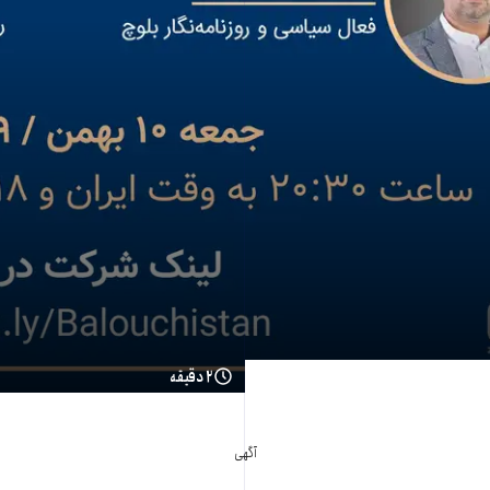
۲ دقیقه
آگهی