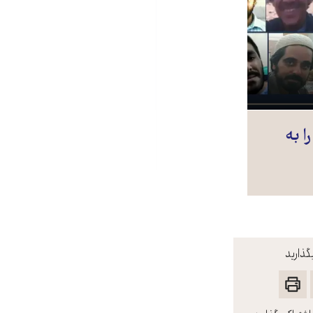
ا به
گذارید