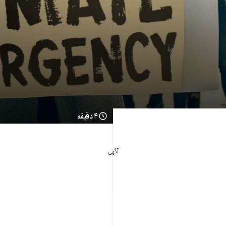
۴ دقیقه
آگهی